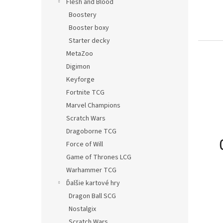
Flesh and Blood
Boostery
Booster boxy
Starter decky
MetaZoo
Digimon
Keyforge
Fortnite TCG
Marvel Champions
Scratch Wars
Dragoborne TCG
Force of Will
Game of Thrones LCG
Warhammer TCG
Ďalšie kartové hry
Dragon Ball SCG
Nostalgix
Scratch Wars