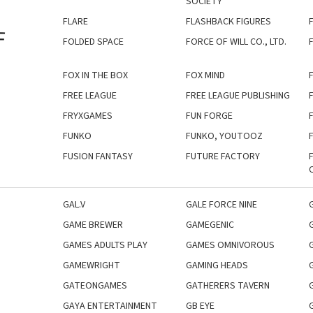
SOCIETY
FLARE
FLASHBACK FIGURES
F
FOLDED SPACE
FORCE OF WILL CO., LTD.
FOX IN THE BOX
FOX MIND
FREE LEAGUE
FREE LEAGUE PUBLISHING
FRYXGAMES
FUN FORGE
FUNKO
FUNKO, YOUTOOZ
FUSION FANTASY
FUTURE FACTORY
GAL.V
GALE FORCE NINE
GAME BREWER
GAMEGENIC
GAMES ADULTS PLAY
GAMES OMNIVOROUS
GAMEWRIGHT
GAMING HEADS
GATEONGAMES
GATHERERS TAVERN
GAYA ENTERTAINMENT
GB EYE