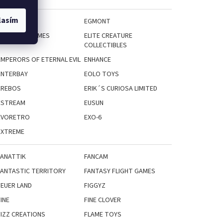
lasím
EFX
EGMONT
ELF CREEK GAMES
ELITE CREATURE
COLLECTIBLES
EMPERORS OF ETERNAL EVIL
ENHANCE
ENTERBAY
EOLO TOYS
EREBOS
ERIK´S CURIOSA LIMITED
ESTREAM
EUSUN
EVORETRO
EXO-6
EXTREME
FANATTIK
FANCAM
FANTASTIC TERRITORY
FANTASY FLIGHT GAMES
FEUER LAND
FIGGYZ
INE
FINE CLOVER
FIZZ CREATIONS
FLAME TOYS