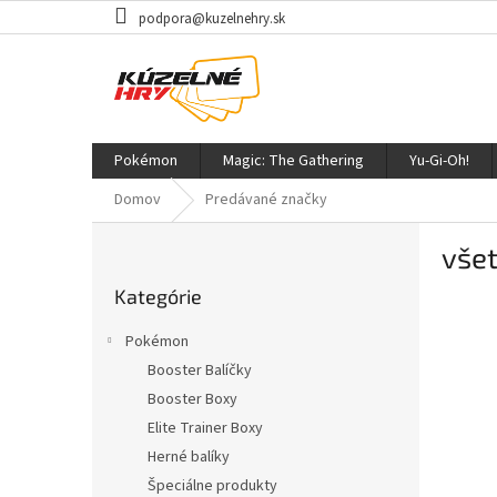
Prejsť
podpora@kuzelnehry.sk
na
obsah
Pokémon
Magic: The Gathering
Yu-Gi-Oh!
Domov
Predávané značky
B
všet
o
Preskočiť
č
Kategórie
kategórie
n
ý
Pokémon
p
Booster Balíčky
a
Booster Boxy
n
e
Elite Trainer Boxy
l
Herné balíky
Špeciálne produkty