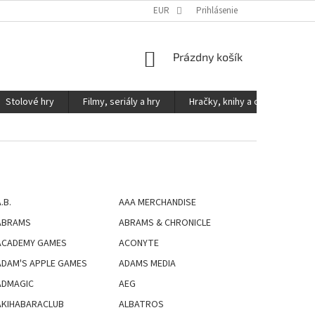
KONTAKTY
PODMIENKY OCHRANY OSOBNÝCH ÚDAJOV
EUR
Prihlásenie
NÁKUPNÝ
Prázdny košík
KOŠÍK
Stolové hry
Filmy, seriály a hry
Hračky, knihy a ostatné
.B.
AAA MERCHANDISE
ABRAMS
ABRAMS & CHRONICLE
ACADEMY GAMES
ACONYTE
ADAM'S APPLE GAMES
ADAMS MEDIA
ADMAGIC
AEG
AKIHABARACLUB
ALBATROS