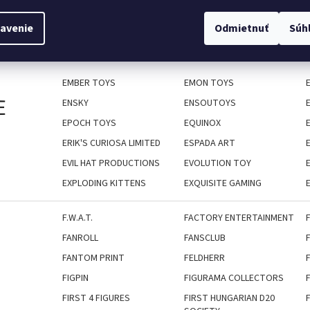
avenie
Odmietnuť
Súh
E-RAPTOR
EAGLE-GRYPHON GAMES
ELCOCO
ELEGANT
EMBER TOYS
EMON TOYS
E
ENSKY
ENSOUTOYS
EPOCH TOYS
EQUINOX
ERIK'S CURIOSA LIMITED
ESPADA ART
EVIL HAT PRODUCTIONS
EVOLUTION TOY
EXPLODING KITTENS
EXQUISITE GAMING
F.W.A.T.
FACTORY ENTERTAINMENT
FANROLL
FANSCLUB
FANTOM PRINT
FELDHERR
FIGPIN
FIGURAMA COLLECTORS
F
FIRST 4 FIGURES
FIRST HUNGARIAN D20