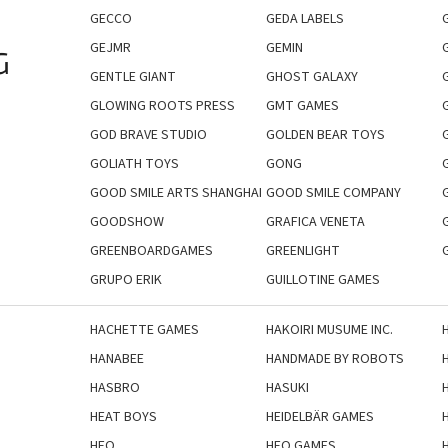
GECCO
GEDA LABELS
GEJMR
GEMIN
G
GENTLE GIANT
GHOST GALAXY
GLOWING ROOTS PRESS
GMT GAMES
GOD BRAVE STUDIO
GOLDEN BEAR TOYS
GOLIATH TOYS
GONG
GOOD SMILE ARTS SHANGHAI
GOOD SMILE COMPANY
GOODSHOW
GRAFICA VENETA
GREENBOARDGAMES
GREENLIGHT
GRUPO ERIK
GUILLOTINE GAMES
HACHETTE GAMES
HAKOIRI MUSUME INC.
HANABEE
HANDMADE BY ROBOTS
HASBRO
HASUKI
HEAT BOYS
HEIDELBÄR GAMES
HEO
HEO GAMES