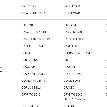
BROCCOLI
BRUEH GAMES
BURGSCHNEIDER
BUSHIROAD
CALBONE
CAPCOM
CARAT SHOP, THE
CARATMUNDI
CARTOON KINGDOM
CASA DE LOCOS
CATCH UP GAMES
CAVE TOYS
CENTEL
CEPHALOFAIR GAMES
CEREVO INC
CID
CLAWSUP
CLAYNEL
C
COCKTAIL GAMES
COLLECTOYS
COOL MINI OR NOT
COOL TOYS
CORVUS BELLI
CRANIO
CRYPTOZOIC
CRYPTOZOIC
ENTERTAINMENT
CULTUREFLY
CUTEBEE