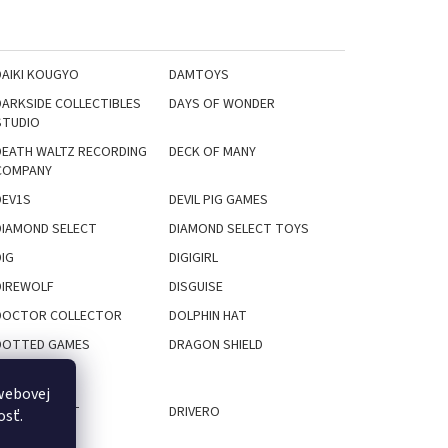
DAIKI KOUGYO
DAMTOYS
DARKSIDE COLLECTIBLES
DAYS OF WONDER
STUDIO
DEATH WALTZ RECORDING
DECK OF MANY
COMPANY
DEV1S
DEVIL PIG GAMES
DIAMOND SELECT
DIAMOND SELECT TOYS
DIG
DIGIGIRL
DIREWOLF
DISGUISE
DOCTOR COLLECTOR
DOLPHIN HAT
DOTTED GAMES
DRAGON SHIELD
webovej
DREAME MART
DRIVERO
osť.