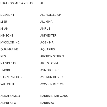
ALBATROS MEDIA - PLUS
ALBI
ALICEGLINT
ALL ROLLED UP
ALTER
ALUMINA
MI AMI
AMPUS
ANIMEONE
ANIMESTER
ANYCOLOR INC.
AOSHIMA
AQUA MARINE
AQUARIUS
ARES
ARCHON STUDIO
ART SPIRITS
ART STORM
ASMODEE
ASMODEE KIDS
ASTRAL ANCHOR
ASTRUM DESIGN
AVALON HILL
AWAKEN REALMS
BANDAI NAMCO
BANDAI STAR WARS
BANPRESTO
BARRADO