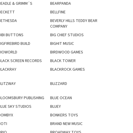
BEADLE & GRIMM´S
BEARPANDA
BECKETT
BELLFINE
BETHESDA
BEVERLY HILLS TEDDY BEAR
COMPANY
BIBI BUTTONS
BIG CHIEF STUDIOS
IGFIREBIRD BUILD
BIGHIT MUSIC
BIOWORLD
BIRDWOOD GAMES
BLACK SCREEN RECORDS
BLACK TOWER
BLACKRAY
BLACKROCK GAMES
BLITZWAY
BLIZZARD
BLOOMSBURY PUBLISHING
BLUE OCEAN
BLUE SKY STUDIOS
BLUEY
BOMBYX
BONKERS TOYS
BOTI
BRAND NEW MUSIC
BRIO
BROADWAY TOYS