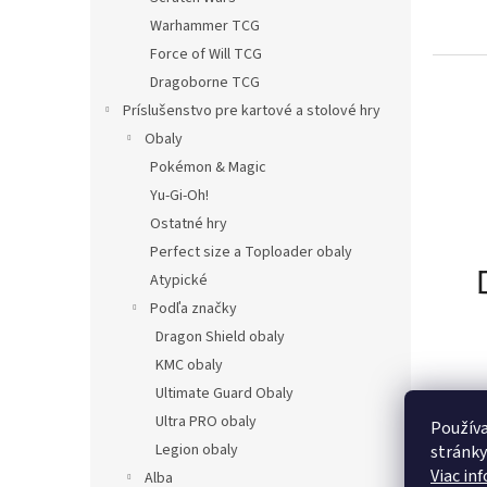
Warhammer TCG
Force of Will TCG
Dragoborne TCG
Príslušenstvo pre kartové a stolové hry
Obaly
Pokémon & Magic
Yu-Gi-Oh!
Ostatné hry
Perfect size a Toploader obaly
Atypické
Podľa značky
Dragon Shield obaly
KMC obaly
Ultimate Guard Obaly
Ultra PRO obaly
Používa
Legion obaly
stránky
Viac in
Alba