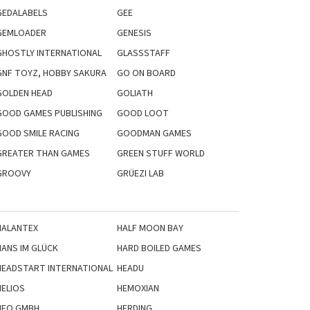
GEDALABELS
GEE
GEMLOADER
GENESIS
GHOSTLY INTERNATIONAL
GLASSSTAFF
GNF TOYZ, HOBBY SAKURA
GO ON BOARD
GOLDEN HEAD
GOLIATH
GOOD GAMES PUBLISHING
GOOD LOOT
GOOD SMILE RACING
GOODMAN GAMES
GREATER THAN GAMES
GREEN STUFF WORLD
GROOVY
GRÜEZI LAB
HALANTEX
HALF MOON BAY
HANS IM GLÜCK
HARD BOILED GAMES
HEADSTART INTERNATIONAL
HEADU
HELIOS
HEMOXIAN
HEO GMBH
HERDING