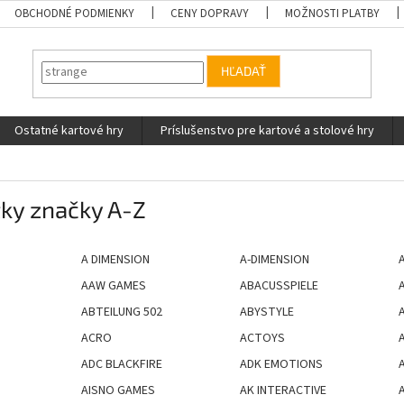
OBCHODNÉ PODMIENKY
CENY DOPRAVY
MOŽNOSTI PLATBY
HĽADAŤ
Ostatné kartové hry
Príslušenstvo pre kartové a stolové hry
ky značky A-Z
A DIMENSION
A-DIMENSION
A
AAW GAMES
ABACUSSPIELE
ABTEILUNG 502
ABYSTYLE
ACRO
ACTOYS
ADC BLACKFIRE
ADK EMOTIONS
AISNO GAMES
AK INTERACTIVE