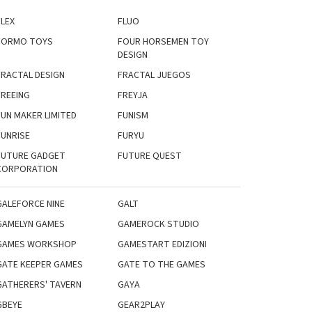
FLEX
FLUO
FORMO TOYS
FOUR HORSEMEN TOY
DESIGN
FRACTAL DESIGN
FRACTAL JUEGOS
FREEING
FREYJA
FUN MAKER LIMITED
FUNISM
FUNRISE
FURYU
FUTURE GADGET
FUTURE QUEST
CORPORATION
GALEFORCE NINE
GALT
GAMELYN GAMES
GAMEROCK STUDIO
GAMES WORKSHOP
GAMESTART EDIZIONI
GATE KEEPER GAMES
GATE TO THE GAMES
GATHERERS' TAVERN
GAYA
GBEYE
GEAR2PLAY