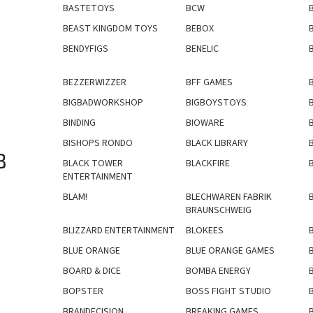
BASTETOYS
BCW
BEAST KINGDOM TOYS
BEBOX
BENDYFIGS
BENELIC
BEZZERWIZZER
BFF GAMES
BIGBADWORKSHOP
BIGBOYSTOYS
B
BINDING
BIOWARE
BISHOPS RONDO
BLACK LIBRARY
B
BLACK TOWER
BLACKFIRE
ENTERTAINMENT
BLAM!
BLECHWAREN FABRIK
BRAUNSCHWEIG
BLIZZARD ENTERTAINMENT
BLOKEES
BLUE ORANGE
BLUE ORANGE GAMES
BOARD & DICE
BOMBA ENERGY
BOPSTER
BOSS FIGHT STUDIO
BRANDECISION
BREAKING GAMES