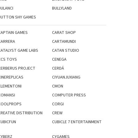
BULANCI
BULLYLAND
BUTTON SHY GAMES
CAPTAIN GAMES
CARAT SHOP
CARRERA
CARTAMUNDI
CATALYST GAME LABS
CATAN STUDIO
CCS TOYS
CENEGA
CERBERUS PROJECT
CERDÁ
CINEREPLICAS
CIYUANJUXIANG
CLEMENTONI
CMON
COMANSI
COMPUTER PRESS
COOLPROPS
CORGI
CREATIVE DISTRIBUTION
CREW
CUBICFUN
CUBICLE 7 ENTERTAINMENT
CYBERZ
CYGAMES