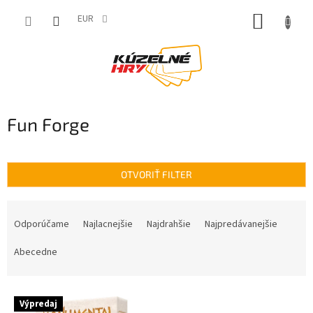
Prejsť
NÁKUP
na
EUR
obsah
KOŠÍK
Fun Forge
OTVORIŤ FILTER
R
a
Odporúčame
Najlacnejšie
Najdrahšie
Najpredávanejšie
d
e
Abecedne
n
i
V
e
Výpredaj
ý