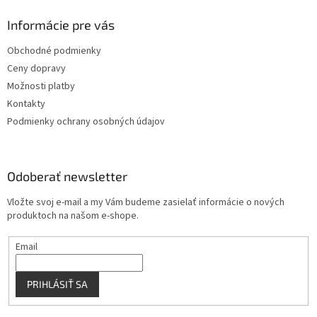
d
p
a
ä
Informácie pre vás
c
t
i
Obchodné podmienky
i
e
Ceny dopravy
p
e
r
Možnosti platby
v
Kontakty
k
Podmienky ochrany osobných údajov
y
v
ý
p
Odoberať newsletter
i
s
Vložte svoj e-mail a my Vám budeme zasielať informácie o nových
u
produktoch na našom e-shope.
Email
PRIHLÁSIŤ SA