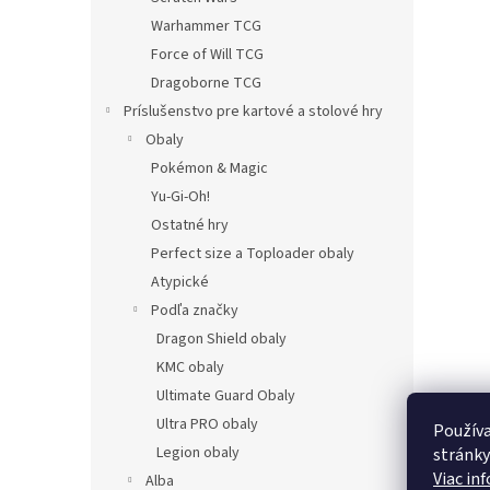
Warhammer TCG
Force of Will TCG
Dragoborne TCG
Príslušenstvo pre kartové a stolové hry
Obaly
Pokémon & Magic
Yu-Gi-Oh!
Ostatné hry
Perfect size a Toploader obaly
Atypické
Podľa značky
Dragon Shield obaly
KMC obaly
Ultimate Guard Obaly
Ultra PRO obaly
Používa
Legion obaly
stránky
Viac in
Alba