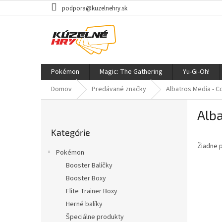
Prejsť
podpora@kuzelnehry.sk
na
obsah
Pokémon
Magic: The Gathering
Yu-Gi-Oh!
Domov
Predávané značky
Albatros Media - 
B
Alb
o
Preskočiť
č
Kategórie
kategórie
n
Žiadne 
ý
Pokémon
p
Booster Balíčky
a
Booster Boxy
n
e
Elite Trainer Boxy
l
Herné balíky
Špeciálne produkty