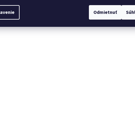
avenie
Odmietnuť
Súh