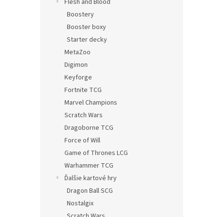
Flesh and Blood
Boostery
Booster boxy
Starter decky
MetaZoo
Digimon
Keyforge
Fortnite TCG
Marvel Champions
Scratch Wars
Dragoborne TCG
Force of Will
Game of Thrones LCG
Warhammer TCG
Ďalšie kartové hry
Dragon Ball SCG
Nostalgix
Scratch Wars