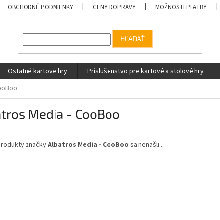
OBCHODNÉ PODMIENKY
CENY DOPRAVY
MOŽNOSTI PLATBY
HĽADAŤ
Ostatné kartové hry
Príslušenstvo pre kartové a stolové hry
CooBoo
atros Media - CooBoo
produkty značky
Albatros Media - CooBoo
sa nenašli...