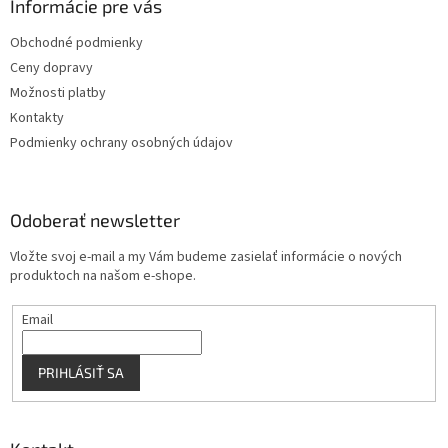
ä
Informácie pre vás
e
p
t
r
Obchodné podmienky
i
v
Ceny dopravy
e
k
y
Možnosti platby
v
Kontakty
ý
Podmienky ochrany osobných údajov
p
i
s
u
Odoberať newsletter
Vložte svoj e-mail a my Vám budeme zasielať informácie o nových
produktoch na našom e-shope.
Email
PRIHLÁSIŤ SA