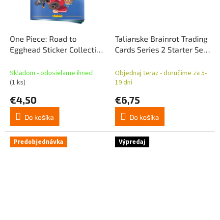
One Piece: Road to
Talianske Brainrot Trading
Egghead Sticker Collection
Cards Series 2 Starter Set
Album *Nemecká verzia*
*English Version*
Skladom - odosielame ihneď
Objednaj teraz - doručíme za 5-
(1 ks)
19 dní
€4,50
€6,75
Do košíka
Do košíka
Predobjednávka
Výpredaj