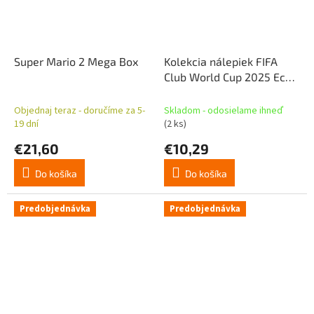
Super Mario 2 Mega Box
Kolekcia nálepiek FIFA
Club World Cup 2025 Eco-
Blister - DE
Objednaj teraz - doručíme za 5-
Skladom - odosielame ihneď
19 dní
(2 ks)
€21,60
€10,29
Do košíka
Do košíka
Predobjednávka
Predobjednávka