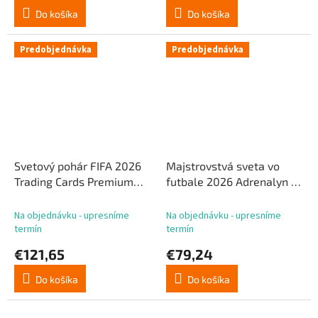
Do košíka
Do košíka
Predobjednávka
Predobjednávka
Svetový pohár FIFA 2026
Majstrovstvá sveta vo
Trading Cards Premium
futbale 2026 Adrenalyn XL
Gold Box (10)
Trading Cards Fatpack Box
(10)
Na objednávku - upresníme
Na objednávku - upresníme
termín
termín
€121,65
€79,24
Do košíka
Do košíka