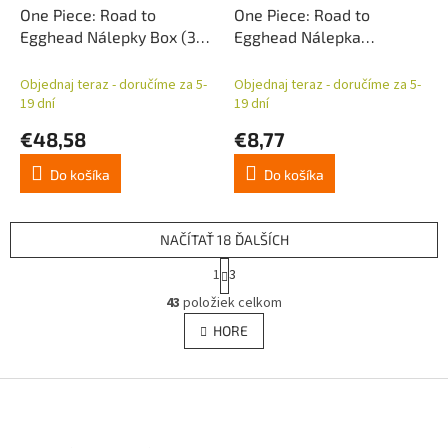
One Piece: Road to
One Piece: Road to
Egghead Nálepky Box (36)
Egghead Nálepka
*Nemecká verzia*
Collection Eco-Blister
*Nemecká verzia*
Objednaj teraz - doručíme za 5-
Objednaj teraz - doručíme za 5-
19 dní
19 dní
€48,58
€8,77
Do košíka
Do košíka
NAČÍTAŤ 18 ĎALŠÍCH
S
1
3
t
O
r
43
položiek celkom
v
á
l
HORE
n
á
k
d
o
v
Z
a
a
c
á
n
i
p
i
e