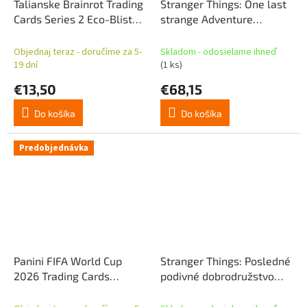
Talianske Brainrot Trading
Stranger Things: One last
Cards Series 2 Eco-Blister
strange Adventure
*anglická verzia*
Nálepky (50) - DOPRAVA
Objednaj teraz - doručíme za 5-
Skladom - odosielame ihneď
19 dní
(1 ks)
€13,50
€68,15
Do košíka
Do košíka
Predobjednávka
Panini FIFA World Cup
Stranger Things: Posledné
2026 Trading Cards
podivné dobrodružstvo
Update Set
Nálepky (50)