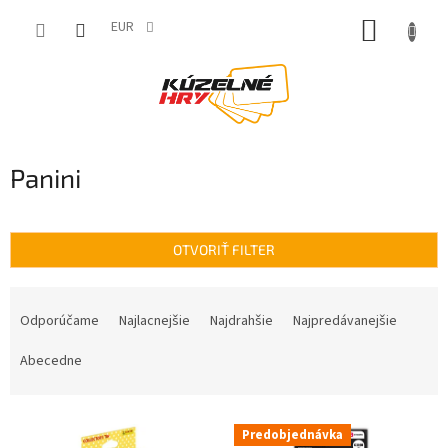
Prejsť
NÁKUP
na
EUR
obsah
KOŠÍK
Panini
OTVORIŤ FILTER
R
a
Odporúčame
Najlacnejšie
Najdrahšie
Najpredávanejšie
d
e
Abecedne
n
i
V
e
Predobjednávka
ý