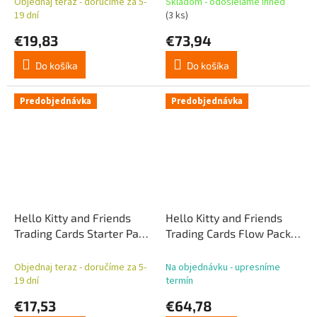
Objednaj teraz - doručíme za 5-
Skladom - odosielame ihneď
19 dní
(3 ks)
€19,83
€73,94
Do košíka
Do košíka
Predobjednávka
Predobjednávka
Hello Kitty and Friends
Hello Kitty and Friends
Trading Cards Starter Pack
Trading Cards Flow Pack
- DE (nemecká verzia)
Box (24) - DE (nemecká
verzia)
Objednaj teraz - doručíme za 5-
Na objednávku - upresníme
19 dní
termín
€17,53
€64,78