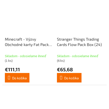
Minecraft - Výzvy
Stranger Things Trading
Obchodné karty Fat Packs
Cards Flow Pack Box (24)
Display (10)
Skladom - odosielame ihneď
Skladom - odosielame ihneď
(1 ks)
(6 ks)
€111,11
€65,68
Do košíka
Do košíka