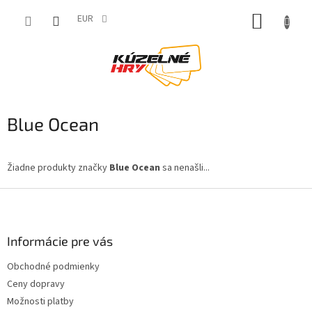
Prejsť
NÁKUP
na
EUR
obsah
KOŠÍK
Blue Ocean
Žiadne produkty značky
Blue Ocean
sa nenašli...
Z
á
p
ä
Informácie pre vás
t
Obchodné podmienky
i
Ceny dopravy
e
Možnosti platby