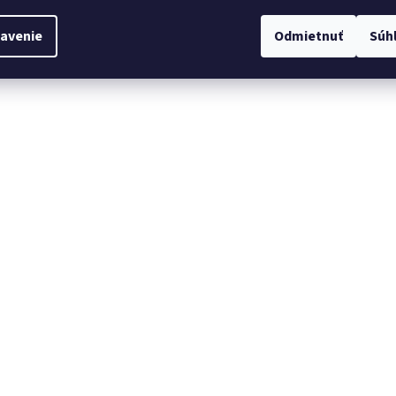
avenie
Odmietnuť
Súh