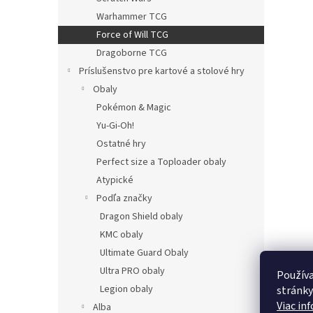
Warhammer TCG
Force of Will TCG
Dragoborne TCG
Príslušenstvo pre kartové a stolové hry
Obaly
Pokémon & Magic
Yu-Gi-Oh!
Ostatné hry
Perfect size a Toploader obaly
Atypické
Podľa značky
Dragon Shield obaly
KMC obaly
Ultimate Guard Obaly
Ultra PRO obaly
Používa
Legion obaly
stránky
Viac in
Alba