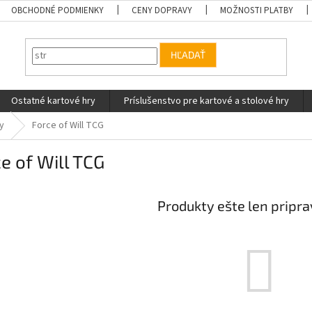
OBCHODNÉ PODMIENKY
CENY DOPRAVY
MOŽNOSTI PLATBY
HĽADAŤ
Ostatné kartové hry
Príslušenstvo pre kartové a stolové hry
y
Force of Will TCG
e of Will TCG
Produkty ešte len pripr