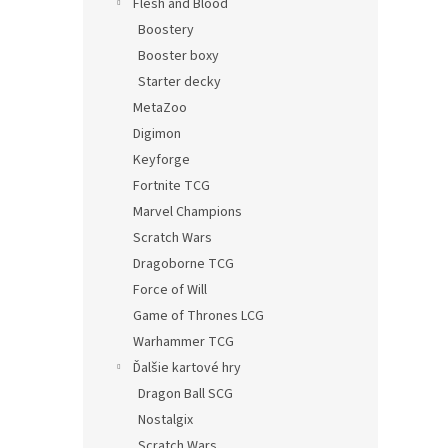
Flesh and Blood
Boostery
Booster boxy
Starter decky
MetaZoo
Digimon
Keyforge
Fortnite TCG
Marvel Champions
Scratch Wars
Dragoborne TCG
Force of Will
Game of Thrones LCG
Warhammer TCG
Ďalšie kartové hry
Dragon Ball SCG
Nostalgix
Scratch Wars