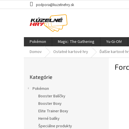
Prejsť
podpora@kuzelnehry.sk
na
obsah
Pokémon
Magic: The Gathering
Yu-Gi-Oh!
Domov
Ostatné kartové hry
Ďalšie kartové hr
B
Forc
o
Preskočiť
č
Kategórie
kategórie
n
ý
Pokémon
p
Booster Balíčky
a
Booster Boxy
n
e
Elite Trainer Boxy
l
Herné balíky
Špeciálne produkty