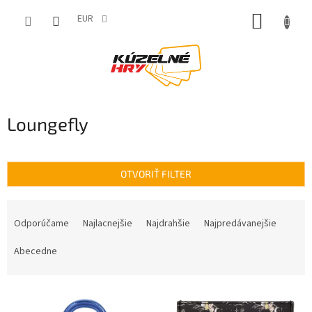
Prejsť
NÁKUP
na
EUR
obsah
KOŠÍK
Loungefly
OTVORIŤ FILTER
R
a
Odporúčame
Najlacnejšie
Najdrahšie
Najpredávanejšie
d
e
Abecedne
n
i
V
e
ý