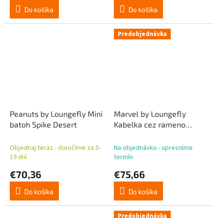
Do košíka
Do košíka
Predobjednávka
Peanuts by Loungefly Mini
Marvel by Loungefly
batoh Spike Desert
Kabelka cez rameno
Scarlet Witch Wanda
Objednaj teraz - doručíme za 5-
Na objednávku - upresníme
19 dní
termín
€70,36
€75,66
Do košíka
Do košíka
Predobjednávka