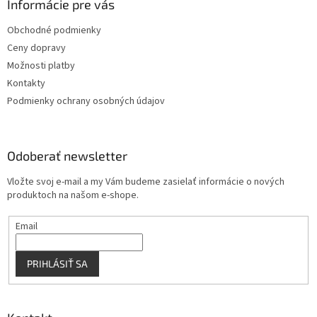
ä
Informácie pre vás
e
p
t
r
Obchodné podmienky
i
v
Ceny dopravy
e
k
y
Možnosti platby
v
Kontakty
ý
Podmienky ochrany osobných údajov
p
i
s
u
Odoberať newsletter
Vložte svoj e-mail a my Vám budeme zasielať informácie o nových
produktoch na našom e-shope.
Email
PRIHLÁSIŤ SA