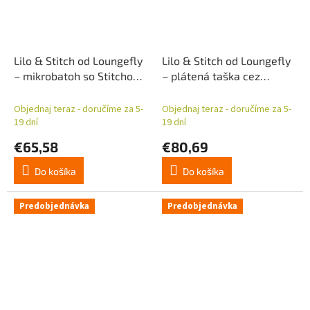
Lilo & Stitch od Loungefly
Lilo & Stitch od Loungefly
– mikrobatoh so Stitchom,
– plátená taška cez
Angelom a Leroyom
rameno Space Adventure
Objednaj teraz - doručíme za 5-
Objednaj teraz - doručíme za 5-
19 dní
19 dní
€65,58
€80,69
Do košíka
Do košíka
Predobjednávka
Predobjednávka