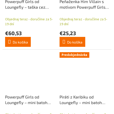
Powerpuff Girls od
Peňaženka Him Villain s
Loungefly – taška cez
motívom Powerpuff Girls
rameno Him Villain
od Loungefly
Objednaj teraz - doručíme za 5-
Objednaj teraz - doručíme za 5-
19 dní
19 dní
€60,53
€25,23
Do košíka
Do košíka
Predobjednávka
Powerpuff Girls od
Piráti z Karibiku od
Loungefly – mini batoh
Loungefly – mini batoh
Him Villain
Jack Sparrow