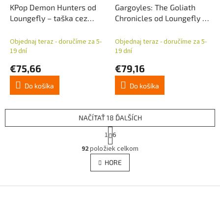
KPop Demon Hunters od
Gargoyles: The Goliath
Loungefly – taška cez
Chronicles od Loungefly –
rameno Derpy
mini batoh Demona
Objednaj teraz - doručíme za 5-
Objednaj teraz - doručíme za 5-
19 dní
19 dní
€75,66
€79,16
Do košíka
Do košíka
NAČÍTAŤ 18 ĎALŠÍCH
S
1
6
t
O
r
92
položiek celkom
v
á
l
HORE
n
á
k
d
o
v
Z
a
a
c
á
n
i
p
i
e