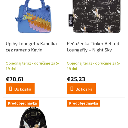
p
p
r
i
o
s
d
p
u
r
k
o
t
d
Up by Loungefly Kabelka
Peňaženka Tinker Bell od
o
u
cez rameno Kevin
Loungefly – Night Sky
v
k
t
Objednaj teraz - doručíme za 5-
Objednaj teraz - doručíme za 5-
o
19 dní
19 dní
v
€70,61
€25,23
Do košíka
Do košíka
Predobjednávka
Predobjednávka