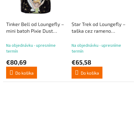
Tinker Bell od Loungefly –
Star Trek od Loungefly –
mini batoh Pixie Dust
taška cez rameno
Velvet
Tricorder
Na objednávku - upresníme
Na objednávku - upresníme
termín
termín
€80,69
€65,58
Do košíka
Do košíka