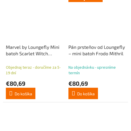
Marvel by Loungefly Mini
Pán prsteňov od Loungefly
batoh Scarlet Witch
– mini batoh Frodo Mithril
Wanda
Objednaj teraz - doručíme za 5-
Na objednávku - upresníme
19 dní
termín
€80,69
€80,69
Do košíka
Do košíka