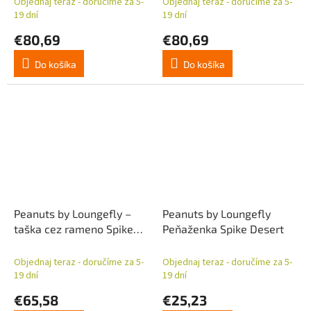
Objednaj teraz - doručíme za 5-
Objednaj teraz - doručíme za 5-
19 dní
19 dní
€80,69
€80,69
Do košíka
Do košíka
Peanuts by Loungefly –
Peanuts by Loungefly
taška cez rameno Spike
Peňaženka Spike Desert
Desert Cactus
Objednaj teraz - doručíme za 5-
Objednaj teraz - doručíme za 5-
19 dní
19 dní
€65,58
€25,23