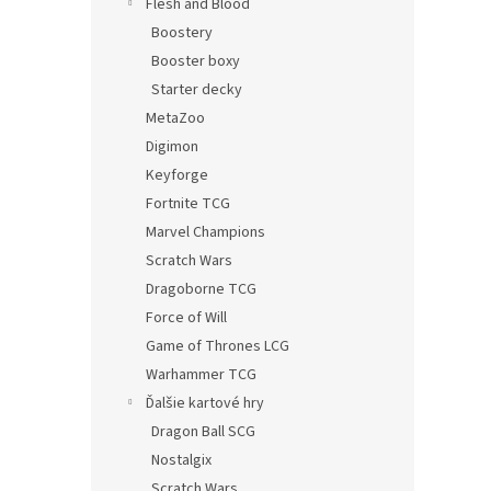
Flesh and Blood
Boostery
Booster boxy
Starter decky
MetaZoo
Digimon
Keyforge
Fortnite TCG
Marvel Champions
Scratch Wars
Dragoborne TCG
Force of Will
Game of Thrones LCG
Warhammer TCG
Ďalšie kartové hry
Dragon Ball SCG
Nostalgix
Scratch Wars