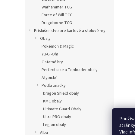
Warhammer TCG
Force of Will TCG
Dragoborne TCG
Príslušenstvo pre kartové a stolové hry
Obaly
Pokémon & Magic
Yu-Gi-Oh!
Ostatné hry
Perfect size a Toploader obaly
Atypické
Podľa značky
Dragon Shield obaly
KMC obaly
Ultimate Guard Obaly
Ultra PRO obaly
Používa
Legion obaly
stránky
Viac in
Alba