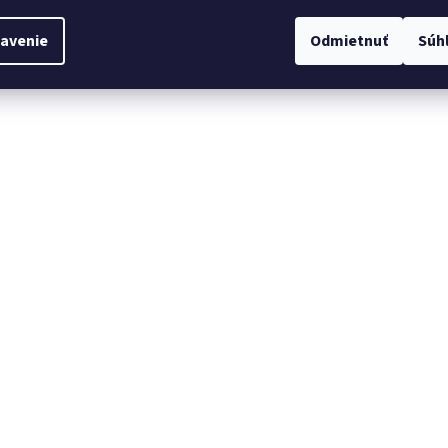
avenie
Odmietnuť
Súh