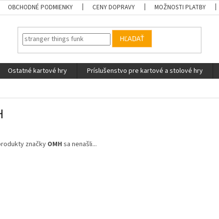
OBCHODNÉ PODMIENKY
CENY DOPRAVY
MOŽNOSTI PLATBY
HĽADAŤ
Ostatné kartové hry
Príslušenstvo pre kartové a stolové hry
H
produkty značky
OMH
sa nenašli...