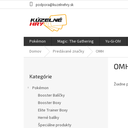
Prejsť
podpora@kuzelnehry.sk
na
obsah
Pokémon
Magic: The Gathering
Yu-Gi-Oh!
Domov
Predávané značky
OMH
B
OM
o
Preskočiť
č
Kategórie
kategórie
n
Žiadne 
ý
Pokémon
p
Booster Balíčky
a
Booster Boxy
n
e
Elite Trainer Boxy
l
Herné balíky
Špeciálne produkty