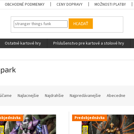
OBCHODNÉ PODMIENKY
CENY DOPRAVY
MOŽNOSTI PLATBY
HĽADAŤ
Ostatné kartové hry
Príslušenstvo pre kartové a stolové hry
opark
účame
Najlacnejšie
Najdrahšie
Najpredávanejšie
Abecedne
objednávka
Predobjednávka