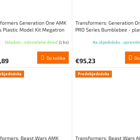
sformers Generation One AMK
Transformers: Generation 
s Plastic Model Kit Megatron
PRO Series Bumblebee - pla
m
model 16 cm
Skladom - odosielame ihneď
(1 ks)
Na objednávku - upresní
Do košíka
Do
,89
€95,23
objednávka
Predobjednávka
sformers: Beast Wars AMK
Transformers: Beast Wars 