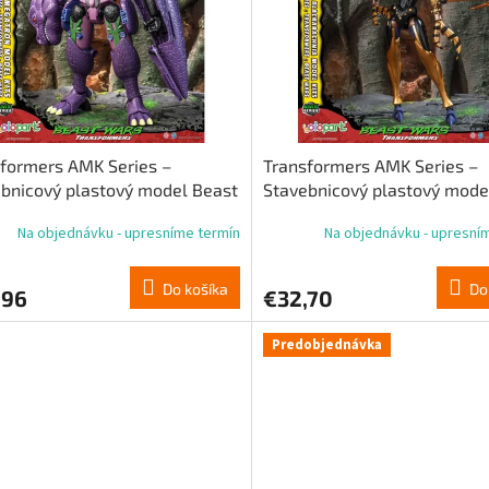
formers AMK Series –
Transformers AMK Series –
bnicový plastový model Beast
Stavebnicový plastový mode
 Megatron 22 cm
Wars Blackarachnia 18 cm
Na objednávku - upresníme termín
Na objednávku - upresní
Do košíka
Do
,96
€32,70
Predobjednávka