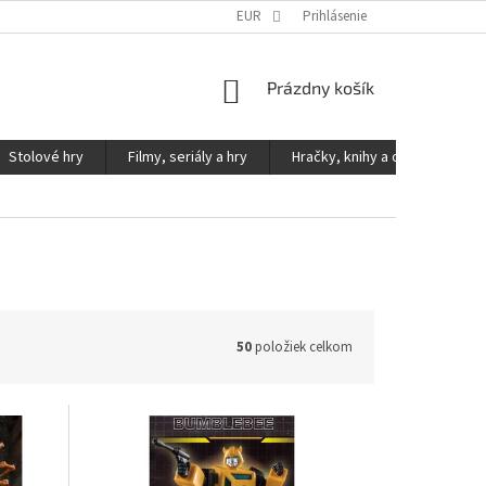
KONTAKTY
PODMIENKY OCHRANY OSOBNÝCH ÚDAJOV
EUR
Prihlásenie
NÁKUPNÝ
Prázdny košík
KOŠÍK
Stolové hry
Filmy, seriály a hry
Hračky, knihy a ostatné
50
položiek celkom