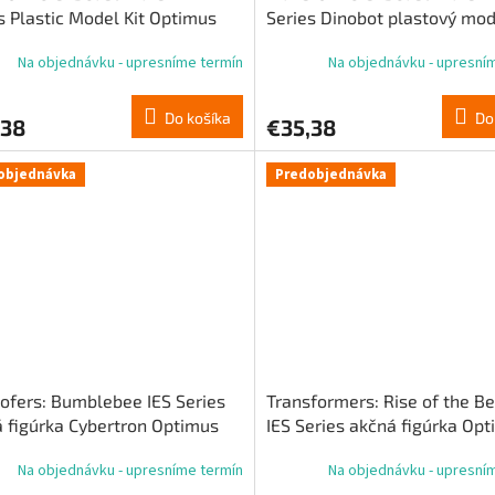
s Plastic Model Kit Optimus
Series Dinobot plastový mod
l 18 cm
cm
Na objednávku - upresníme termín
Na objednávku - upresní
Do košíka
Do
,38
€35,38
objednávka
Predobjednávka
ofers: Bumblebee IES Series
Transformers: Rise of the B
 figúrka Cybertron Optimus
IES Series akčná figúrka Op
 Std Ver. 62 cm
Primal Std Ver. 62 cm
Na objednávku - upresníme termín
Na objednávku - upresní