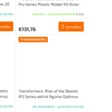
el 20
Pro Series Plastic Model Kit Orion
Pax/Optimus Prime Final Form 20
me termín
Skladom - odosielame ihneď
(1 ks)
cm
 košíka
Do košíka
€131,76
Predobjednávka
easts
Transformers: Rise of the Beasts
timus
IES Series akčná figúrka Optimus
Primal Deluxe Ver. 62 cm
me termín
Na objednávku - upresníme termín