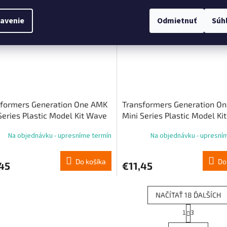
objednávka
Predobjednávka
avenie
Odmietnuť
Súh
sformers Generation One AMK
Transformers Generation O
Series Plastic Model Kit Wave
Mini Series Plastic Model Ki
imus Prime TF 3 11 cm
3 Megatron TF 3 11 cm
Na objednávku - upresníme termín
Na objednávku - upresní
Do košíka
Do
45
€11,45
NAČÍTAŤ 18 ĎALŠÍCH
S
1
3
O
t
r
v