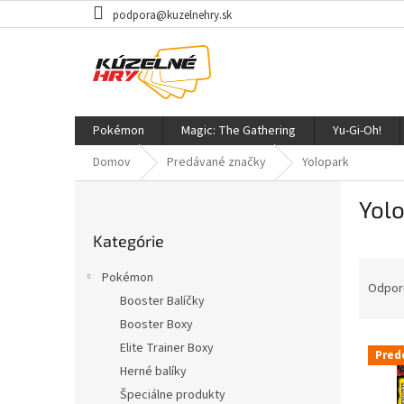
Prejsť
podpora@kuzelnehry.sk
na
obsah
Pokémon
Magic: The Gathering
Yu-Gi-Oh!
Domov
Predávané značky
Yolopark
B
Yol
o
Preskočiť
č
Kategórie
kategórie
n
R
ý
Pokémon
a
p
Odpor
Booster Balíčky
d
a
Booster Boxy
e
n
V
n
e
Elite Trainer Boxy
Pred
ý
i
l
Herné balíky
p
e
Špeciálne produkty