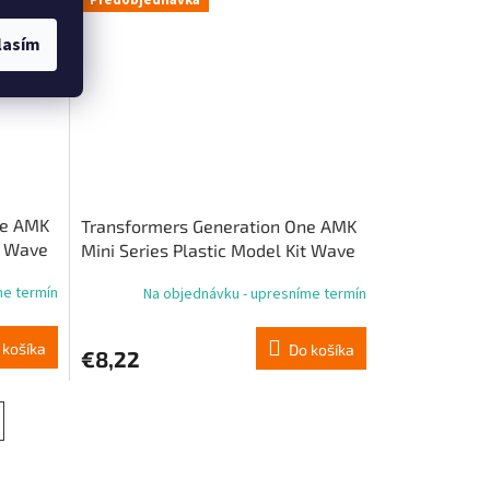
Predobjednávka
lasím
ne AMK
Transformers Generation One AMK
t Wave
Mini Series Plastic Model Kit Wave
3 Ironhide G1 11 cm
me termín
Na objednávku - upresníme termín
 košíka
Do košíka
€8,22