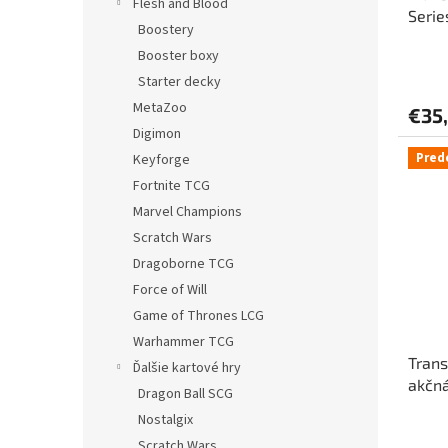
Flesh and Blood
Serie
Boostery
Prima
Booster boxy
Starter decky
MetaZoo
€35
Digimon
Pred
Keyforge
Fortnite TCG
Marvel Champions
Scratch Wars
Dragoborne TCG
Force of Will
Game of Thrones LCG
Warhammer TCG
Trans
Ďalšie kartové hry
akčná
Dragon Ball SCG
Prime
Nostalgix
Scratch Wars