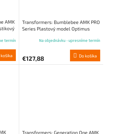
One AMK
Transformers: Bumblebee AMK PRO
stikový
Series Plastový model Optimus
Prime 20 cm
me termín
Na objednávku - upresníme termín
 košíka
Do košíka
€127,88
AMK
Transformers: Generation One AMK