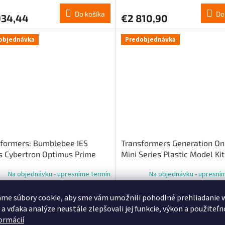
Do košíka
Do
934,44
€2 810,90
objednávka
Predobjednávka
formers: Bumblebee IES
Transformers Generation O
s Cybertron Optimus Prime
Mini Series Plastic Model Ki
e Ver. 62 cm
3 Ratchet G1 11 cm
Na objednávku - upresníme termín
Na objednávku - upresní
me súbory cookie, aby sme vám umožnili pohodlné prehliadanie 
Do košíka
Do
832,04
€8,22
 a vďaka analýze neustále zlepšovali jej funkcie, výkon a použiteľn
formácií