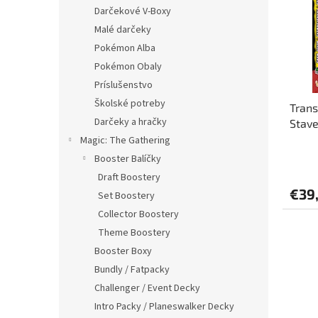
i
p
Darčekové V-Boxy
s
r
Malé darčeky
p
o
r
d
Pokémon Alba
o
u
Pokémon Obaly
d
k
Príslušenstvo
u
t
Školské potreby
Trans
k
o
Darčeky a hračky
Stave
t
v
Wars
o
Magic: The Gathering
v
Booster Balíčky
Draft Boostery
€39
Set Boostery
Collector Boostery
Theme Boostery
Booster Boxy
Bundly / Fatpacky
Challenger / Event Decky
Intro Packy / Planeswalker Decky