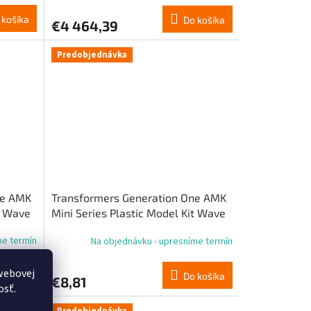
 košíka
Do košíka
€4 464,39
Predobjednávka
ne AMK
Transformers Generation One AMK
t Wave
Mini Series Plastic Model Kit Wave
3 Orion Pax IDW 11 cm
me termín
Na objednávku - upresníme termín
webovej
 košíka
Do košíka
€8,81
osť.