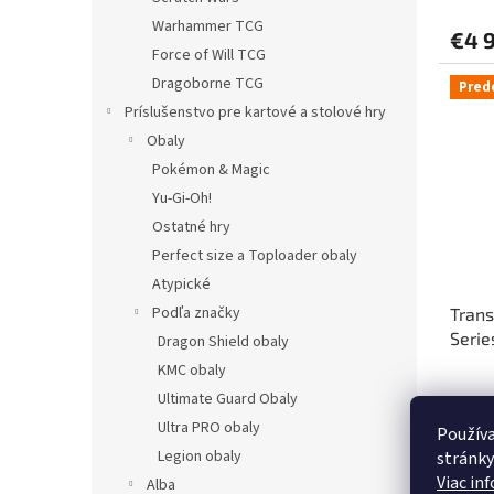
Warhammer TCG
€4 
Force of Will TCG
Dragoborne TCG
Pred
Príslušenstvo pre kartové a stolové hry
Obaly
Pokémon & Magic
Yu-Gi-Oh!
Ostatné hry
Perfect size a Toploader obaly
Atypické
Podľa značky
Trans
Serie
Dragon Shield obaly
Delux
KMC obaly
Ultimate Guard Obaly
Ultra PRO obaly
Používa
€5 
Legion obaly
stránky
Viac in
Alba