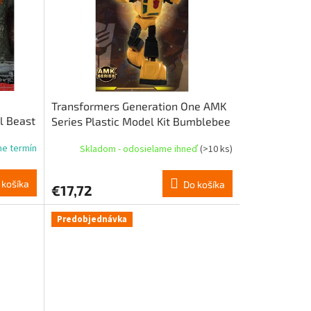
Transformers Generation One AMK
l Beast
Series Plastic Model Kit Bumblebee
16 cm
me termín
Skladom - odosielame ihneď
(>10 ks)
 košíka
Do košíka
€17,72
Predobjednávka