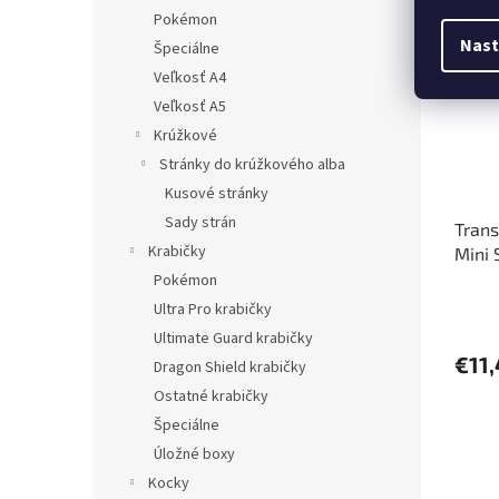
Pred
Pokémon
Nast
Špeciálne
Veľkosť A4
Veľkosť A5
Krúžkové
Stránky do krúžkového alba
Kusové stránky
Sady strán
Tran
Krabičky
Mini 
3 Opt
Pokémon
Ultra Pro krabičky
Ultimate Guard krabičky
€11,
Dragon Shield krabičky
Ostatné krabičky
Špeciálne
Úložné boxy
Kocky