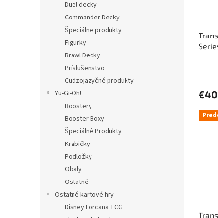
Duel decky
Commander Decky
Špeciálne produkty
Tran
Figurky
Serie
Brawl Decky
20 c
Príslušenstvo
Cudzojazyčné produkty
Yu-Gi-Oh!
€40
Boostery
Pred
Booster Boxy
Špeciálné Produkty
Krabičky
Podložky
Obaly
Ostatné
Ostatné kartové hry
Disney Lorcana TCG
Tran