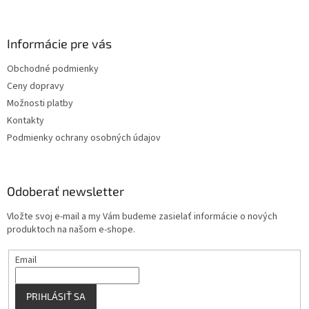
á
p
ä
Informácie pre vás
t
Obchodné podmienky
i
Ceny dopravy
e
Možnosti platby
Kontakty
Podmienky ochrany osobných údajov
Odoberať newsletter
Vložte svoj e-mail a my Vám budeme zasielať informácie o nových
produktoch na našom e-shope.
Email
PRIHLÁSIŤ SA