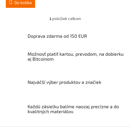
Do košíka
1
položiek celkom
O
v
l
Doprava zdarma od 150 EUR
á
d
a
Možnosť platiť kartou, prevodom, na dobierku
c
aj Bitcoinom
i
e
p
r
v
Najväčší výber produktov a značiek
k
y
v
ý
Každú zásielku balíme naozaj precízne a do
p
kvalitných materiálov.
i
s
u
Z