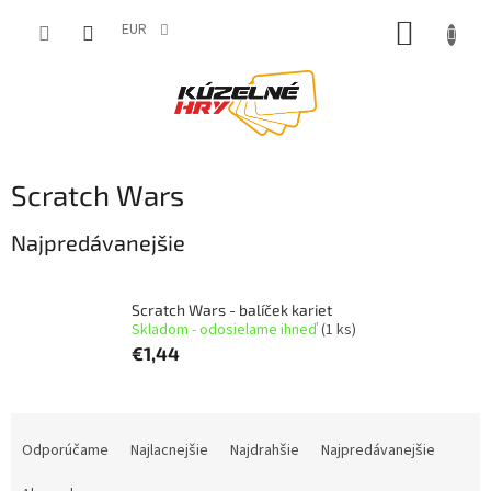
Prejsť
NÁKUP
na
EUR
obsah
KOŠÍK
Scratch Wars
Najpredávanejšie
Scratch Wars - balíček kariet
Skladom - odosielame ihneď
(1 ks)
€1,44
R
a
Odporúčame
Najlacnejšie
Najdrahšie
Najpredávanejšie
d