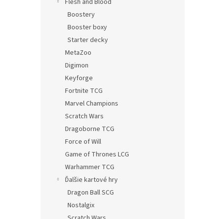
Flesh and Blood
Boostery
Booster boxy
Starter decky
MetaZoo
Digimon
Keyforge
Fortnite TCG
Marvel Champions
Scratch Wars
Dragoborne TCG
Force of Will
Game of Thrones LCG
Warhammer TCG
Ďalšie kartové hry
Dragon Ball SCG
Nostalgix
Scratch Wars