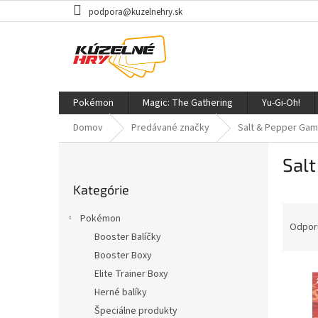
Prejsť
podpora@kuzelnehry.sk
na
obsah
Pokémon
Magic: The Gathering
Yu-Gi-Oh!
Domov
Predávané značky
Salt & Pepper Ga
B
Sal
o
Preskočiť
č
Kategórie
kategórie
n
R
ý
Pokémon
a
p
Odpor
Booster Balíčky
d
a
Booster Boxy
e
n
V
n
e
Elite Trainer Boxy
ý
i
l
Herné balíky
p
e
Špeciálne produkty