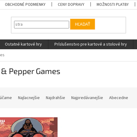
OBCHODNÉ PODMIENKY
CENY DOPRAVY
MOŽNOSTI PLATBY
HĽADAŤ
Ostatné kartové hry
Príslušenstvo pre kartové a stolové hry
mes
t & Pepper Games
účame
Najlacnejšie
Najdrahšie
Najpredávanejšie
Abecedne