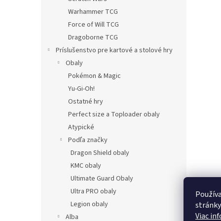
Warhammer TCG
Force of Will TCG
Dragoborne TCG
Príslušenstvo pre kartové a stolové hry
Obaly
Pokémon & Magic
Yu-Gi-Oh!
Ostatné hry
Perfect size a Toploader obaly
Atypické
Podľa značky
Dragon Shield obaly
KMC obaly
Ultimate Guard Obaly
Ultra PRO obaly
Používa
Legion obaly
stránky
Viac in
Alba