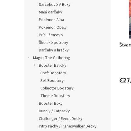
i
p
Darčekové V-Boxy
s
r
Malé darčeky
p
o
r
d
Pokémon Alba
o
u
Pokémon Obaly
d
k
Príslušenstvo
u
t
Školské potreby
Štvan
k
o
Darčeky a hračky
t
v
o
Magic: The Gathering
v
Booster Balíčky
Draft Boostery
€27
Set Boostery
Collector Boostery
Theme Boostery
Booster Boxy
Bundly / Fatpacky
Challenger / Event Decky
Intro Packy / Planeswalker Decky