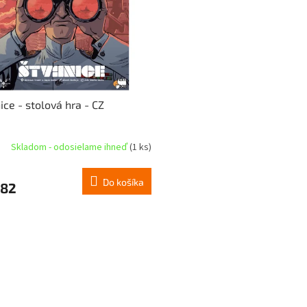
ice - stolová hra - CZ
Skladom - odosielame ihneď
(1 ks)
Do košíka
,82
O
v
l
á
d
a
c