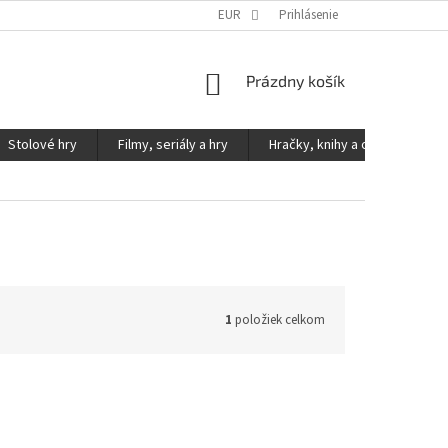
KONTAKTY
PODMIENKY OCHRANY OSOBNÝCH ÚDAJOV
EUR
Prihlásenie
NÁKUPNÝ
Prázdny košík
KOŠÍK
Stolové hry
Filmy, seriály a hry
Hračky, knihy a ostatné
1
položiek celkom