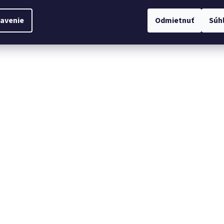
avenie
Odmietnuť
Súh