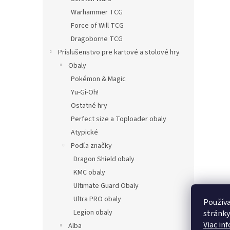
Warhammer TCG
Force of Will TCG
Dragoborne TCG
Príslušenstvo pre kartové a stolové hry
Obaly
Pokémon & Magic
Yu-Gi-Oh!
Ostatné hry
Perfect size a Toploader obaly
Atypické
Podľa značky
Dragon Shield obaly
KMC obaly
Ultimate Guard Obaly
Ultra PRO obaly
Používa
Legion obaly
stránky
Viac in
Alba