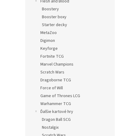
Flesh and Blood
Boostery
Booster boxy
Starter decky
MetaZoo
Digimon
Keyforge
Fortnite TCG
Marvel Champions
Scratch Wars
Dragoborne TCG
Force of Will
Game of Thrones LCG
Warhammer TCG
Ďalšie kartové hry
Dragon Ball SCG
Nostalgix
Scratch Wars