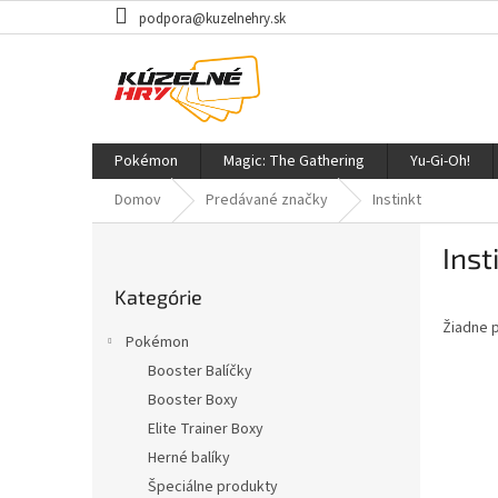
Prejsť
podpora@kuzelnehry.sk
na
obsah
Pokémon
Magic: The Gathering
Yu-Gi-Oh!
Domov
Predávané značky
Instinkt
B
Inst
o
Preskočiť
č
Kategórie
kategórie
n
Žiadne 
ý
Pokémon
p
Booster Balíčky
a
Booster Boxy
n
e
Elite Trainer Boxy
l
Herné balíky
Špeciálne produkty