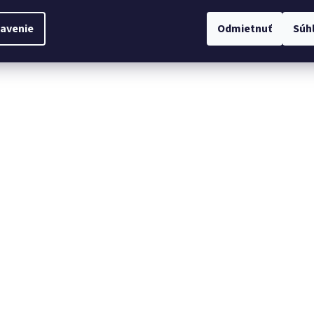
avenie
Odmietnuť
Súh