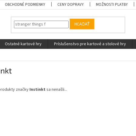
OBCHODNÉ PODMIENKY
CENY DOPRAVY
MOŽNOSTI PLATBY
HĽADAŤ
Ostatné kartové hry
Príslušenstvo pre kartové a stolové hry
inkt
produkty značky
Instinkt
sa nenašli...