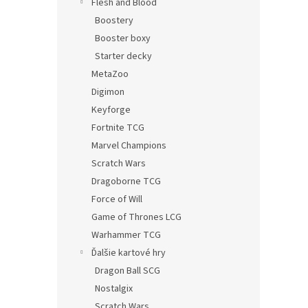
Flesh and Blood
Boostery
Booster boxy
Starter decky
MetaZoo
Digimon
Keyforge
Fortnite TCG
Marvel Champions
Scratch Wars
Dragoborne TCG
Force of Will
Game of Thrones LCG
Warhammer TCG
Ďalšie kartové hry
Dragon Ball SCG
Nostalgix
Scratch Wars