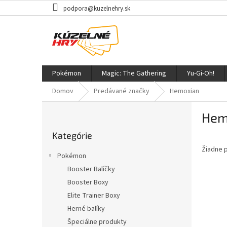
Prejsť
podpora@kuzelnehry.sk
na
obsah
Pokémon
Magic: The Gathering
Yu-Gi-Oh!
Domov
Predávané značky
Hemoxian
B
Hem
o
Preskočiť
č
Kategórie
kategórie
n
Žiadne 
ý
Pokémon
p
Booster Balíčky
a
Booster Boxy
n
e
Elite Trainer Boxy
l
Herné balíky
Špeciálne produkty