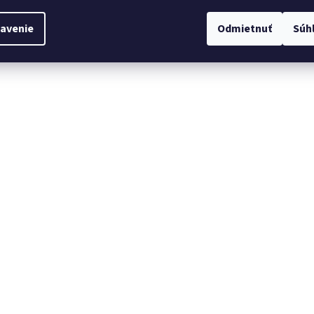
avenie
Odmietnuť
Súh