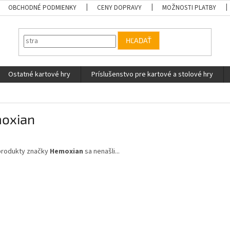
OBCHODNÉ PODMIENKY
CENY DOPRAVY
MOŽNOSTI PLATBY
HĽADAŤ
Ostatné kartové hry
Príslušenstvo pre kartové a stolové hry
oxian
produkty značky
Hemoxian
sa nenašli...