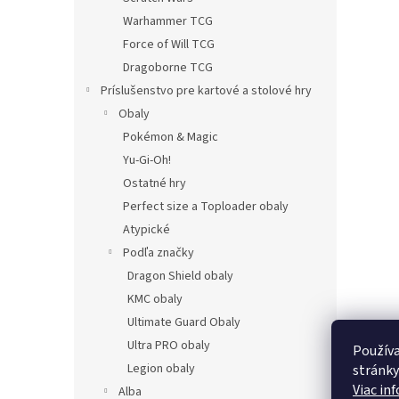
Warhammer TCG
Force of Will TCG
Dragoborne TCG
Príslušenstvo pre kartové a stolové hry
Obaly
Pokémon & Magic
Yu-Gi-Oh!
Ostatné hry
Perfect size a Toploader obaly
Atypické
Podľa značky
Dragon Shield obaly
KMC obaly
Ultimate Guard Obaly
Ultra PRO obaly
Používa
Legion obaly
stránky
Viac in
Alba