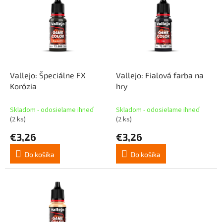
p
p
r
i
o
s
d
p
u
r
k
o
t
d
Vallejo: Špeciálne FX
Vallejo: Fialová farba na
o
u
Korózia
hry
v
k
t
Skladom - odosielame ihneď
Skladom - odosielame ihneď
o
(2 ks)
(2 ks)
v
€3,26
€3,26
Do košíka
Do košíka