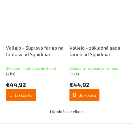
Vallejo - Súprava farieb na
Vallejo - základná sada
fantasy od Squidmar
farieb od Squidmar
Skladom - odosielame ihneď
Skladom - odosielame ihneď
(3 ks)
(3 ks)
€44,92
€44,92
Do košíka
Do košíka
14
položiek celkom
O
v
l
Z
á