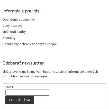
á
d
p
a
ä
Informácie pre vás
c
t
i
Obchodné podmienky
i
e
Ceny dopravy
p
e
r
Možnosti platby
v
Kontakty
k
Podmienky ochrany osobných údajov
y
v
ý
p
Odoberať newsletter
i
s
Vložte svoj e-mail a my Vám budeme zasielať informácie o nových
u
produktoch na našom e-shope.
Email
PRIHLÁSIŤ SA