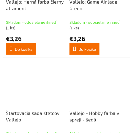
Vallejo: Herná farba čierny
Vallejo: Game Air Jade
atrament
Green
Skladom - odosielame ihneď
Skladom - odosielame ihneď
(1 ks)
(1 ks)
€3,26
€3,26
Do košíka
Do košíka
Štartovacia sada štetcov
Vallejo - Hobby farba v
Vallejo
spreji - šedá