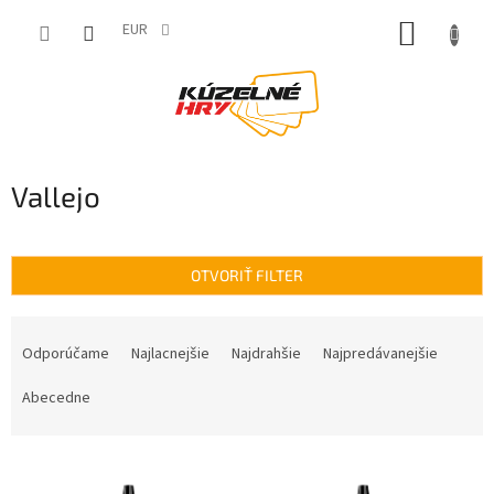
Prejsť
NÁKUP
na
EUR
obsah
KOŠÍK
Vallejo
OTVORIŤ FILTER
R
a
Odporúčame
Najlacnejšie
Najdrahšie
Najpredávanejšie
d
e
Abecedne
n
i
V
e
ý