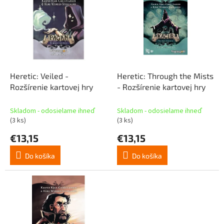
p
p
r
i
o
s
d
p
u
r
k
o
t
d
Heretic: Veiled -
Heretic: Through the Mists
o
u
Rozšírenie kartovej hry
- Rozšírenie kartovej hry
v
k
t
Skladom - odosielame ihneď
Skladom - odosielame ihneď
o
(3 ks)
(3 ks)
v
€13,15
€13,15
Do košíka
Do košíka