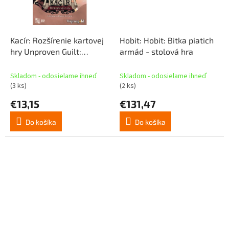
Kacír: Rozšírenie kartovej
Hobit: Hobit: Bitka piatich
hry Unproven Guilt:
armád - stolová hra
Unproven Guilt - Card
Game Expansion
Skladom - odosielame ihneď
Skladom - odosielame ihneď
(3 ks)
(2 ks)
€13,15
€131,47
Do košíka
Do košíka