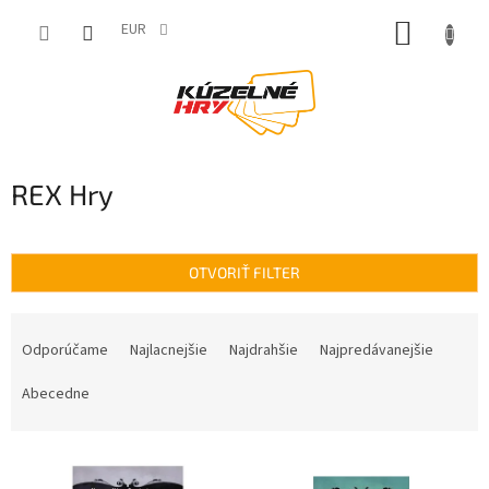
Prejsť
NÁKUP
na
EUR
obsah
KOŠÍK
REX Hry
OTVORIŤ FILTER
R
a
Odporúčame
Najlacnejšie
Najdrahšie
Najpredávanejšie
d
e
Abecedne
n
i
V
e
ý