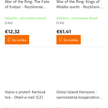
War of the Ring: The Fate
War of the Ring: Kings of
of Erebor - Rozšírenie
Middle-earth - Rozšírenie
stolovej hry - SK
stolovej hry - CZ
Skladom - odosielame ihneď
Skladom - odosielame ihneď
(2 ks)
(1 ks)
€12,32
€61,41
Do košíka
Do košíka
Vojna o prsteň: Kartová
Ghost Island Horizons -
hra - Oheň a meč (CZ)
samostatná kooperatívna
stolová hra (CZ)