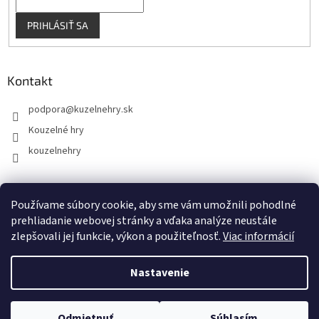
PRIHLÁSIŤ SA
Kontakt
podpora
@
kuzelnehry.sk
Kouzelné hry
kouzelnehry
Používame súbory cookie, aby sme vám umožnili pohodlné
KouzelneHry.cz
Gamebrand.sk
prehliadanie webovej stránky a vďaka analýze neustále
zlepšovali jej funkcie, výkon a použiteľnosť.
Viac informácií
Nastavenie
Vytvoril Shoptet
Odmietnuť
Súhlasím
Copyright 2026
KuzelneHry.sk
. Všetky práva vyhradené.