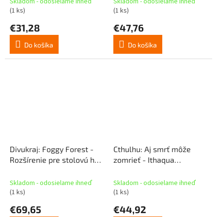
Skladom - odosielame ihneď
Skladom - odosielame ihneď
(1 ks)
(1 ks)
€31,28
€47,76
Do košíka
Do košíka
Divukraj: Foggy Forest -
Cthulhu: Aj smrť môže
Rozšírenie pre stolovú hru
zomrieť - Ithaqua
Divukraj (CZ)
(rozšírenie) (CZ)
Skladom - odosielame ihneď
Skladom - odosielame ihneď
(1 ks)
(1 ks)
€69,65
€44,92