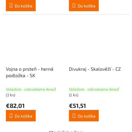
Do košíka
Do košíka
Vojna o prsteň - herná
Divukraj - Skalověží - CZ
podložka - SK
Skladom - odosielame ihneď
Skladom - odosielame ihneď
(2 ks)
(1 ks)
€82,01
€51,51
Do košíka
Do košíka