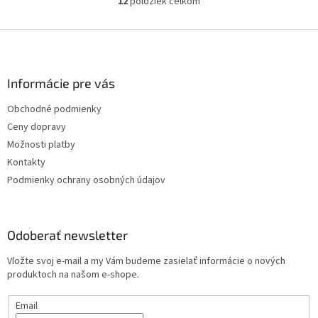
12
položiek celkom
O
v
l
Z
á
á
d
p
a
ä
Informácie pre vás
c
t
i
Obchodné podmienky
i
e
Ceny dopravy
p
e
r
Možnosti platby
v
Kontakty
k
Podmienky ochrany osobných údajov
y
v
ý
p
Odoberať newsletter
i
s
Vložte svoj e-mail a my Vám budeme zasielať informácie o nových
u
produktoch na našom e-shope.
Email