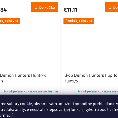
Do košíka
Do
,84
€11,11
objednávka
Predobjednávka
 Demon Hunters Huntr/x
KPop Demon Hunters Flip To
en
Huntr/x
Na objednávku - upresníme termín
Na objednávku - upresní
me súbory cookie, aby sme vám umožnili pohodlné prehliadanie 
Do košíka
Do
,90
€14,32
 a vďaka analýze neustále zlepšovali jej funkcie, výkon a použiteľn
formácií