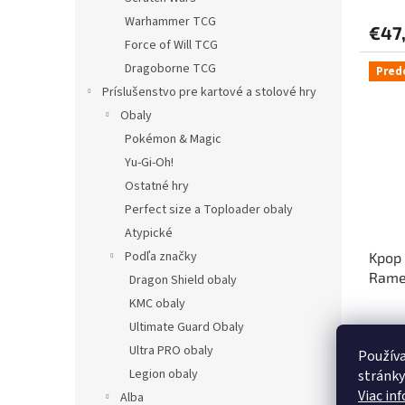
Warhammer TCG
€47
Force of Will TCG
Dragoborne TCG
Pred
Príslušenstvo pre kartové a stolové hry
Obaly
Pokémon & Magic
Yu-Gi-Oh!
Ostatné hry
Perfect size a Toploader obaly
Atypické
Podľa značky
Kpop
Ram
Dragon Shield obaly
KMC obaly
Ultimate Guard Obaly
Ultra PRO obaly
Používa
€23
Legion obaly
stránky
Viac in
Alba