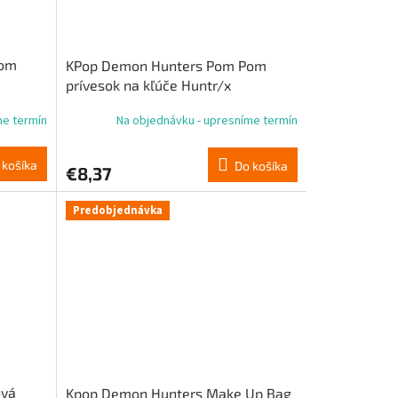
Pom
KPop Demon Hunters Pom Pom
prívesok na kľúče Huntr/x
me termín
Na objednávku - upresníme termín
 košíka
Do košíka
€8,37
Predobjednávka
ová
Kpop Demon Hunters Make Up Bag