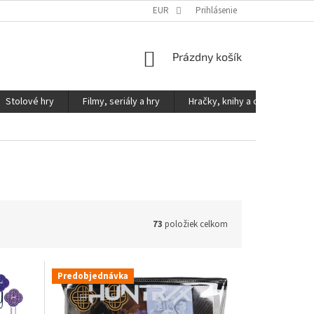
KONTAKTY
PODMIENKY OCHRANY OSOBNÝCH ÚDAJOV
EUR
Prihlásenie
NÁKUPNÝ
Prázdny košík
KOŠÍK
Stolové hry
Filmy, seriály a hry
Hračky, knihy a ostatné
73
položiek celkom
Predobjednávka