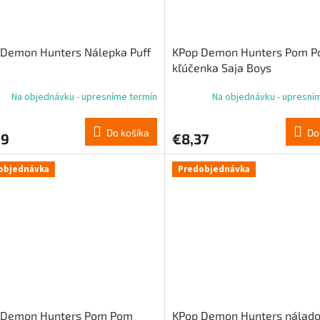
 Demon Hunters Nálepka Puff
KPop Demon Hunters Pom 
kľúčenka Saja Boys
Na objednávku - upresníme termín
Na objednávku - upresní
Do košíka
Do
99
€8,37
objednávka
Predobjednávka
 Demon Hunters Pom Pom
KPop Demon Hunters nálad