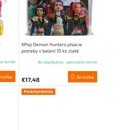
e
KPop Demon Hunters písacie
potreby v balení 10 ks zlaté
me termín
Na objednávku - upresníme termín
 košíka
Do košíka
€17,48
Predobjednávka