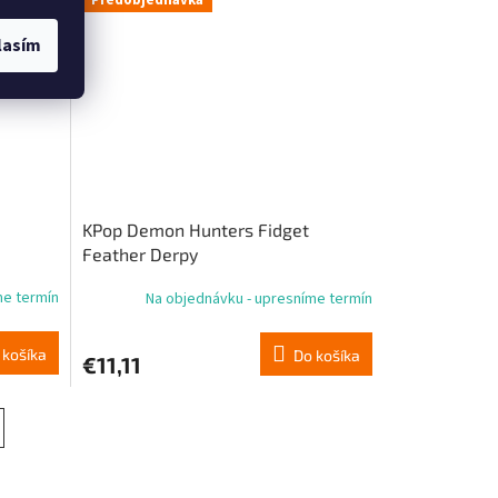
Predobjednávka
lasím
KPop Demon Hunters Fidget
Feather Derpy
me termín
Na objednávku - upresníme termín
 košíka
Do košíka
€11,11