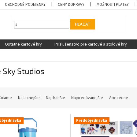
OBCHODNÉ PODMIENKY
CENY DOPRAVY
MOŽNOSTI PLATBY
HĽADAŤ
Ostatné kartové hry
Príslušenstvo pre kartové a stolové hry
 Sky Studios
účame
Najlacnejšie
Najdrahšie
Najpredávanejšie
Abecedne
objednávka
Predobjednávka