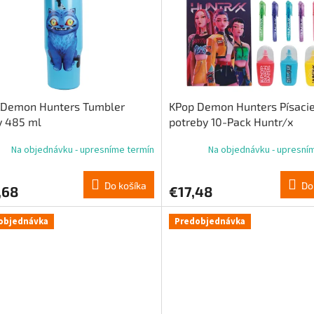
 Demon Hunters Tumbler
KPop Demon Hunters Písaci
y 485 ml
potreby 10-Pack Huntr/x
Na objednávku - upresníme termín
Na objednávku - upresní
Do košíka
Do
,68
€17,48
objednávka
Predobjednávka