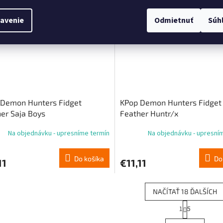
objednávka
Predobjednávka
avenie
Odmietnuť
Súh
 Demon Hunters Fidget
KPop Demon Hunters Fidget
er Saja Boys
Feather Huntr/x
Na objednávku - upresníme termín
Na objednávku - upresní
Do košíka
Do
11
€11,11
NAČÍTAŤ 18 ĎALŠÍCH
S
1
5
O
t
r
v