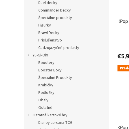
Duel decky
Commander Decky
Špeciálne produkty
KPop
Figurky
Brawl Decky
Príslušenstvo
Cudzojazyčné produkty
Yu-Gi-Oh!
€5,
Boostery
Pred
Booster Boxy
Špeciálné Produkty
Krabičky
Podložky
Obaly
Ostatné
Ostatné kartové hry
Disney Lorcana TCG
KPop