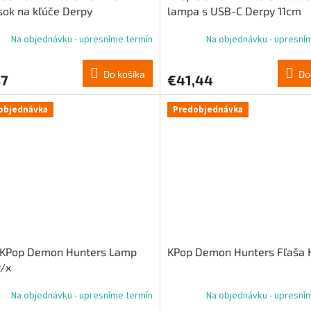
sok na kľúče Derpy
lampa s USB-C Derpy 11cm
Na objednávku - upresníme termín
Na objednávku - upresní
Do košíka
Do
37
€41,44
objednávka
Predobjednávka
 KPop Demon Hunters Lamp
KPop Demon Hunters Fľaša 
/x
Na objednávku - upresníme termín
Na objednávku - upresní