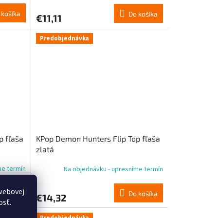
 košíka
Do košíka
€11,11
Predobjednávka
p fľaša
KPop Demon Hunters Flip Top fľaša
zlatá
me termín
Na objednávku - upresníme termín
webovej
 košíka
Do košíka
€14,32
osť.