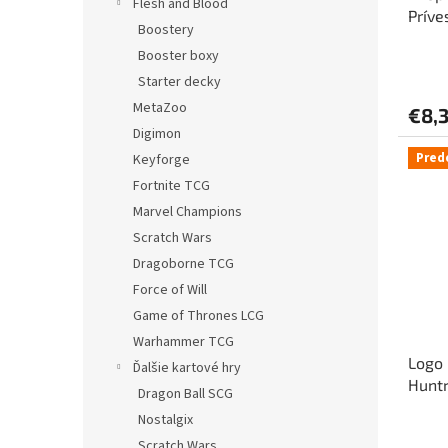
Flesh and Blood
Príve
Boostery
Booster boxy
Starter decky
MetaZoo
€8,
Digimon
Pred
Keyforge
Fortnite TCG
Marvel Champions
Scratch Wars
Dragoborne TCG
Force of Will
Game of Thrones LCG
Warhammer TCG
Logo
Ďalšie kartové hry
Huntr
Dragon Ball SCG
Nostalgix
Scratch Wars