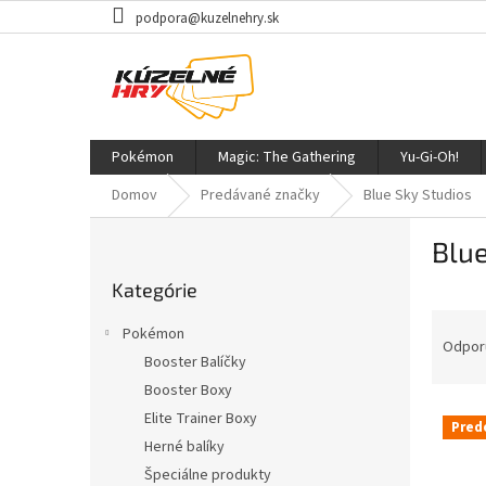
Prejsť
podpora@kuzelnehry.sk
na
obsah
Pokémon
Magic: The Gathering
Yu-Gi-Oh!
Domov
Predávané značky
Blue Sky Studios
B
Blue
o
Preskočiť
č
Kategórie
kategórie
n
R
ý
Pokémon
a
p
Odpor
Booster Balíčky
d
a
Booster Boxy
e
n
V
n
e
Elite Trainer Boxy
Pred
ý
i
l
Herné balíky
p
e
Špeciálne produkty