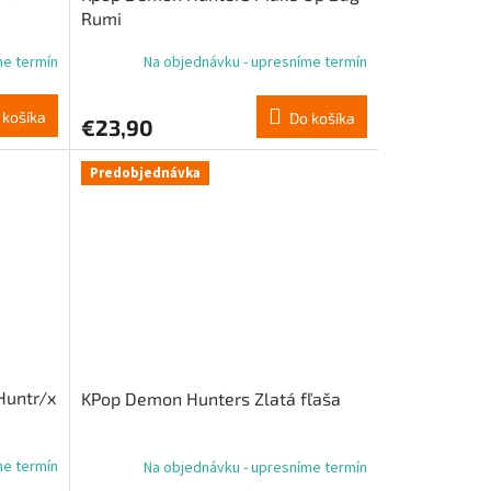
Rumi
me termín
Na objednávku - upresníme termín
 košíka
Do košíka
€23,90
Predobjednávka
Huntr/x
KPop Demon Hunters Zlatá fľaša
me termín
Na objednávku - upresníme termín