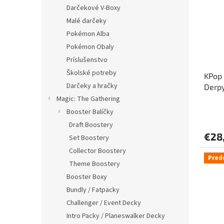
i
p
Darčekové V-Boxy
s
r
Malé darčeky
p
o
r
d
Pokémon Alba
o
u
Pokémon Obaly
d
k
Príslušenstvo
u
t
Školské potreby
KPop
k
o
Darčeky a hračky
Derp
t
v
o
Magic: The Gathering
v
Booster Balíčky
Draft Boostery
€28
Set Boostery
Collector Boostery
Pred
Theme Boostery
Booster Boxy
Bundly / Fatpacky
Challenger / Event Decky
Intro Packy / Planeswalker Decky