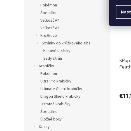
Pred
Pokémon
Nast
Špeciálne
Veľkosť A4
Veľkosť A5
Krúžkové
Stránky do krúžkového alba
Kusové stránky
Sady strán
KPop
Krabičky
Feath
Pokémon
Ultra Pro krabičky
Ultimate Guard krabičky
€11,
Dragon Shield krabičky
Ostatné krabičky
Špeciálne
Úložné boxy
Kocky