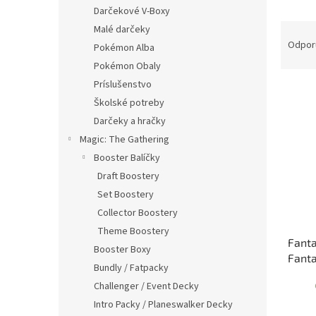
Darčekové V-Boxy
R
Malé darčeky
a
Odpor
Pokémon Alba
d
Pokémon Obaly
e
Príslušenstvo
V
n
Školské potreby
ý
i
p
e
Darčeky a hračky
i
p
Magic: The Gathering
s
r
Booster Balíčky
p
o
Draft Boostery
r
d
Set Boostery
o
u
d
Collector Boostery
k
u
t
Theme Boostery
Fanta
k
o
Booster Boxy
Fanta
t
v
Bundly / Fatpacky
o
Challenger / Event Decky
v
Intro Packy / Planeswalker Decky