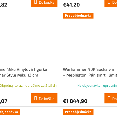
Do košíka
Do
,82
€41,20
Predobjednávka
ne Miku Vinylová figúrka
Warhammer 40K Soška v mie
er Style Miku 12 cm
– Mephiston, Pán smrti, lim
edícia, 63 cm
Objednaj teraz - doručíme za 5-19 dní
Na objednávku - upresní
Do košíka
Do
,07
€1 844,90
objednávka
Predobjednávka