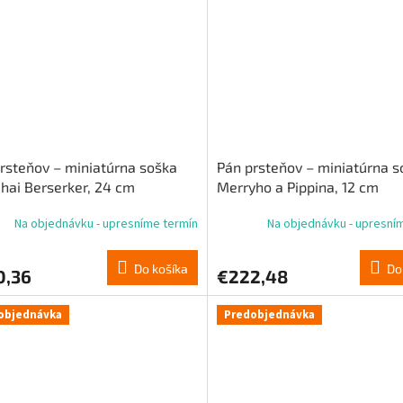
rsteňov – miniatúrna soška
Pán prsteňov – miniatúrna s
hai Berserker, 24 cm
Merryho a Pippina, 12 cm
Na objednávku - upresníme termín
Na objednávku - upresní
Do košíka
Do
0,36
€222,48
objednávka
Predobjednávka