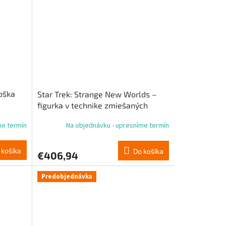
oška
Star Trek: Strange New Worlds –
figurka v technike zmiešaných
médií v mierke 1:6 – kapitán Angel,
me termín
Na objednávku - upresníme termín
28 cm
 košíka
Do košíka
€406,94
Predobjednávka