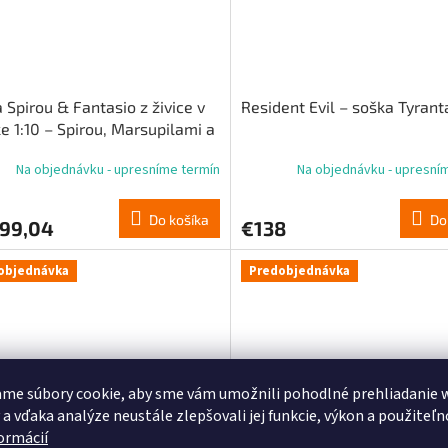
 Spirou & Fantasio z živice v
Resident Evil – soška Tyrant
e 1:10 – Spirou, Marsupilami a
v Turbotraction
Na objednávku - upresníme termín
Na objednávku - upresní
Do košíka
Do
099,04
€138
objednávka
Predobjednávka
me súbory cookie, aby sme vám umožnili pohodlné prehliadanie 
 a vďaka analýze neustále zlepšovali jej funkcie, výkon a použiteľn
formácií