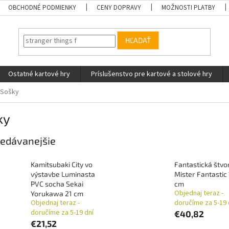
OBCHODNÉ PODMIENKY
CENY DOPRAVY
MOŽNOSTI PLATBY
HĽADAŤ
Ostatné kartové hry
Príslušenstvo pre kartové a stolové hry
Sošky
ky
edávanejšie
Kamitsubaki City vo
Fantastická štvo
výstavbe Luminasta
Mister Fantastic
PVC socha Sekai
cm
Objednaj teraz -
Yorukawa 21 cm
Objednaj teraz -
doručíme za 5-19 
doručíme za 5-19 dní
€40,82
€21,52