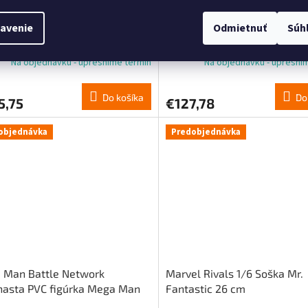
 z živice Reborn v mierke 1:6 –
Natacha Resin – soška „Pau
avenie
Odmietnuť
Súh
, Reborn a Natsu, 37 cm
Lecture“, 15 cm
Na objednávku - upresníme termín
Na objednávku - upresní
Do košíka
Do
5,75
€127,78
objednávka
Predobjednávka
 Man Battle Network
Marvel Rivals 1/6 Soška Mr.
nasta PVC figúrka Mega Man
Fantastic 26 cm
r Beast 17 cm