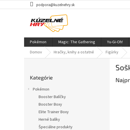
Prejsť
podpora@kuzelnehry.sk
na
obsah
Pokémon
Magic: The Gathering
Yu-Gi-Oh!
Domov
Hračky, knihy a ostatné
Figúrky
B
Soš
o
Preskočiť
č
Kategórie
kategórie
Najpr
n
ý
Pokémon
p
Booster Balíčky
a
Booster Boxy
n
e
Elite Trainer Boxy
l
Herné balíky
Špeciálne produkty