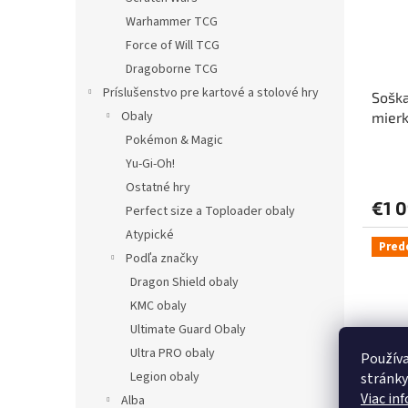
Warhammer TCG
Force of Will TCG
Dragoborne TCG
Príslušenstvo pre kartové a stolové hry
Soška
Obaly
mierk
Spip 
Pokémon & Magic
Yu-Gi-Oh!
Ostatné hry
€1 
Perfect size a Toploader obaly
Atypické
Pred
Podľa značky
Dragon Shield obaly
KMC obaly
Ultimate Guard Obaly
Ultra PRO obaly
Používa
Legion obaly
stránky
Viac in
Alba