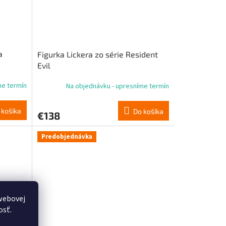
a
Figurka Lickera zo série Resident
Evil
me termín
Na objednávku - upresníme termín
 košíka
Do košíka
€138
Predobjednávka
webovej
osť.