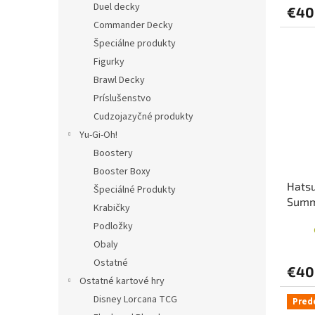
Duel decky
€40
Commander Decky
Špeciálne produkty
Figurky
Brawl Decky
Príslušenstvo
Cudzojazyčné produkty
Yu-Gi-Oh!
Boostery
Booster Boxy
Hatsu
Špeciálné Produkty
Summ
Krabičky
Podložky
Obaly
Ostatné
€40
Ostatné kartové hry
Disney Lorcana TCG
Pred