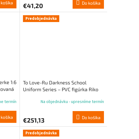
 košíka
Do košíka
€41,20
Predobjednávka
rke 1:6
To Love-Ru Darkness School
itovaná
Uniform Series – PVC figúrka Riko
Yuzaki, 28 cm
me termín
Na objednávku - upresníme termín
 košíka
Do košíka
€251,13
Predobjednávka