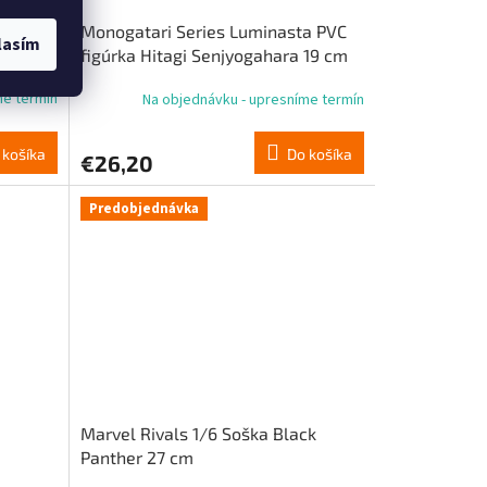
se
Monogatari Series Luminasta PVC
lasím
figúrka Hitagi Senjyogahara 19 cm
me termín
Na objednávku - upresníme termín
 košíka
Do košíka
€26,20
Predobjednávka
Marvel Rivals 1/6 Soška Black
Panther 27 cm