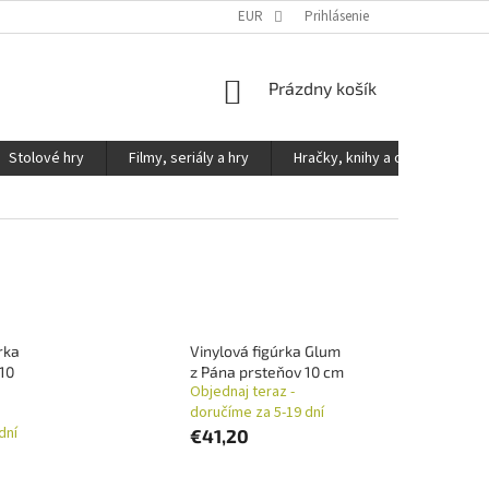
KONTAKTY
PODMIENKY OCHRANY OSOBNÝCH ÚDAJOV
EUR
Prihlásenie
NÁKUPNÝ
Prázdny košík
KOŠÍK
Stolové hry
Filmy, seriály a hry
Hračky, knihy a ostatné
rka
Vinylová figúrka Glum
 10
z Pána prsteňov 10 cm
Objednaj teraz -
doručíme za 5-19 dní
dní
€41,20