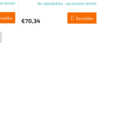
me termín
Na objednávku - upresníme termín
 košíka
Do košíka
€70,34