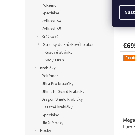
Pokémon
Soška
Nast
Špeciálne
Tsuna
Veľkosť A4
Veľkosť A5
Krúžkové
€69
Stránky do krúžkového alba
Kusové stránky
Pred
Sady strán
Krabičky
Pokémon
Ultra Pro krabičky
Ultimate Guard krabičky
Dragon Shield krabičky
Ostatné krabičky
Špeciálne
Mega
Úložné boxy
Lumi
Kocky
Grega