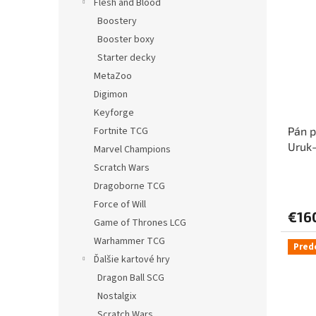
Flesh and Blood
Boostery
Booster boxy
Starter decky
MetaZoo
Digimon
Keyforge
Fortnite TCG
Pán p
Uruk-
Marvel Champions
Scratch Wars
Dragoborne TCG
Force of Will
€16
Game of Thrones LCG
Warhammer TCG
Pred
Ďalšie kartové hry
Dragon Ball SCG
Nostalgix
Scratch Wars