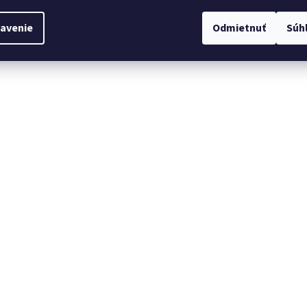
avenie
Odmietnuť
Súh