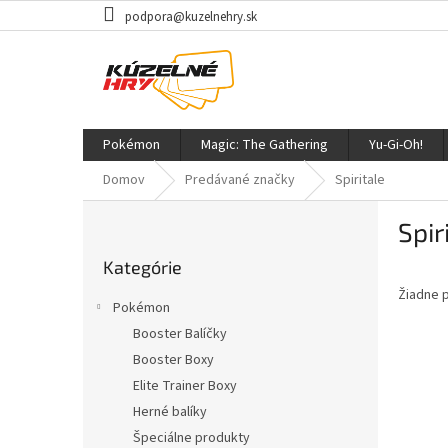
Prejsť
podpora@kuzelnehry.sk
na
obsah
Pokémon
Magic: The Gathering
Yu-Gi-Oh!
Domov
Predávané značky
Spiritale
B
Spir
o
Preskočiť
č
Kategórie
kategórie
n
Žiadne 
ý
Pokémon
p
Booster Balíčky
a
Booster Boxy
n
e
Elite Trainer Boxy
l
Herné balíky
Špeciálne produkty