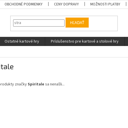
OBCHODNÉ PODMIENKY
CENY DOPRAVY
MOŽNOSTI PLATBY
HĽADAŤ
Ostatné kartové hry
Príslušenstvo pre kartové a stolové hry
itale
produkty značky
Spiritale
sa nenašli...