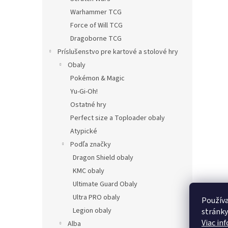
Warhammer TCG
Force of Will TCG
Dragoborne TCG
Príslušenstvo pre kartové a stolové hry
Obaly
Pokémon & Magic
Yu-Gi-Oh!
Ostatné hry
Perfect size a Toploader obaly
Atypické
Podľa značky
Dragon Shield obaly
KMC obaly
Ultimate Guard Obaly
Ultra PRO obaly
Používa
Legion obaly
stránky
Viac in
Alba