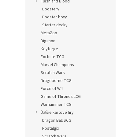
Flesh and Blood
Boostery
Booster boxy
Starter decky
MetaZoo
Digimon
Keyforge
Fortnite TCG
Marvel Champions
Scratch Wars
Dragoborne TCG
Force of Will
Game of Thrones LCG
Warhammer TCG
Ďalšie kartové hry
Dragon Ball SCG
Nostalgix
Scratch Wars