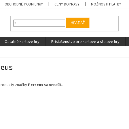
OBCHODNÉ PODMIENKY
CENY DOPRAVY
MOŽNOSTI PLATBY
HĽADAŤ
Ostatné kartové hry
Príslušenstvo pre kartové a stolové hry
seus
produkty značky
Perseus
sa nenašli...