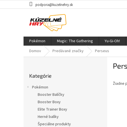
Prejsť
podpora@kuzelnehry.sk
na
obsah
Pokémon
Magic: The Gathering
Yu-Gi-Oh!
Domov
Predávané značky
Perseus
B
Per
o
Preskočiť
č
Kategórie
kategórie
n
Žiadne 
ý
Pokémon
p
Booster Balíčky
a
Booster Boxy
n
e
Elite Trainer Boxy
l
Herné balíky
Špeciálne produkty