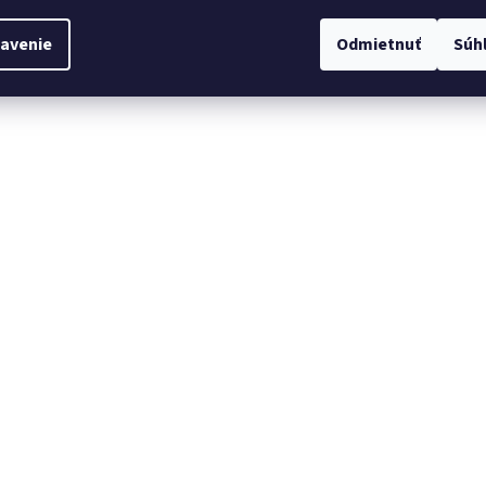
avenie
Odmietnuť
Súh