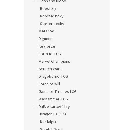
Flesh and Blood
Boostery
Booster boxy
Starter decky
MetaZoo
Digimon
Keyforge
Fortnite TCG
Marvel Champions
Scratch Wars
Dragoborne TCG
Force of Will
Game of Thrones LCG
Warhammer TCG
Ďalšie kartové hry
Dragon Ball SCG
Nostalgix
Scratch Wars