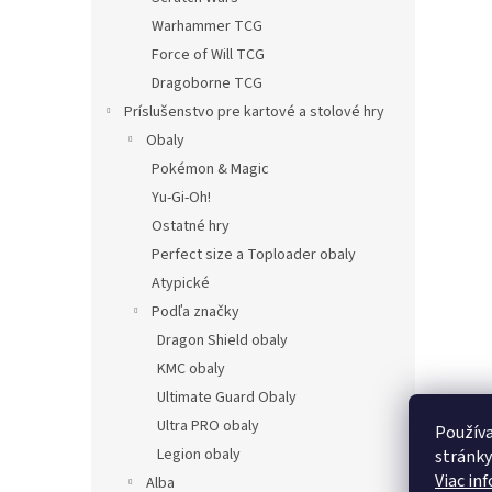
Warhammer TCG
Force of Will TCG
Dragoborne TCG
Príslušenstvo pre kartové a stolové hry
Obaly
Pokémon & Magic
Yu-Gi-Oh!
Ostatné hry
Perfect size a Toploader obaly
Atypické
Podľa značky
Dragon Shield obaly
KMC obaly
Ultimate Guard Obaly
Ultra PRO obaly
Používa
Legion obaly
stránky
Viac in
Alba