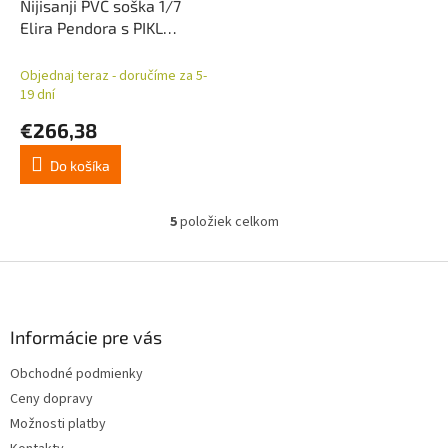
Nijisanji PVC soška 1/7
Elira Pendora s PIKL
Summer Ver. 27 cm
Objednaj teraz - doručíme za 5-
19 dní
€266,38
Do košíka
5
položiek celkom
O
v
l
Z
á
á
d
p
a
ä
Informácie pre vás
c
t
i
Obchodné podmienky
i
e
Ceny dopravy
p
e
r
Možnosti platby
v