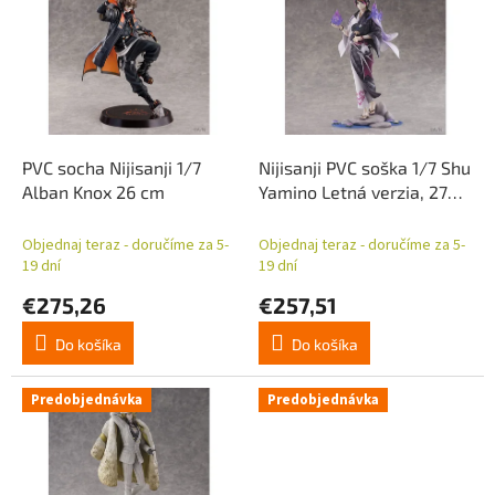
p
p
r
i
o
s
d
p
u
r
k
o
t
d
PVC socha Nijisanji 1/7
Nijisanji PVC soška 1/7 Shu
o
u
Alban Knox 26 cm
Yamino Letná verzia, 27
v
k
cm
t
Objednaj teraz - doručíme za 5-
Objednaj teraz - doručíme za 5-
o
19 dní
19 dní
v
€275,26
€257,51
Do košíka
Do košíka
Predobjednávka
Predobjednávka