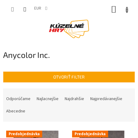
Prejsť
NÁKUP
na
EUR
obsah
KOŠÍK
Anycolor Inc.
OTVORIŤ FILTER
R
a
Odporúčame
Najlacnejšie
Najdrahšie
Najpredávanejšie
d
e
Abecedne
n
i
V
e
Predobjednávka
Predobjednávka
ý