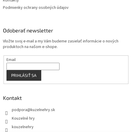
Kontakty
k
Podmienky ochrany osobných údajov
y
v
ý
p
Odoberať newsletter
i
s
Vložte svoj e-mail a my Vám budeme zasielať informácie o nových
u
produktoch na našom e-shope.
Email
PRIHLÁSIŤ SA
Kontakt
podpora
@
kuzelnehry.sk
Kouzelné hry
kouzelnehry