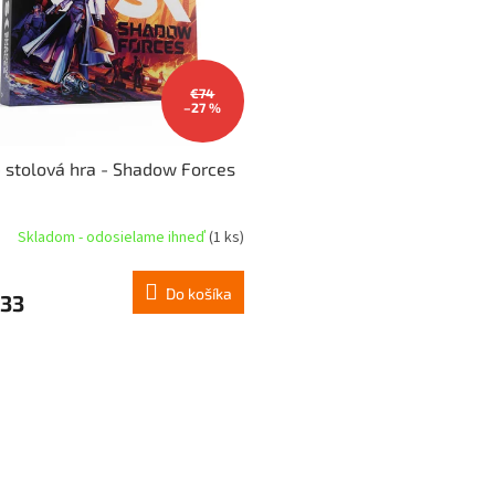
€74
–27 %
- stolová hra - Shadow Forces
Skladom - odosielame ihneď
(1 ks)
Do košíka
,33
O
v
l
á
d
a
c