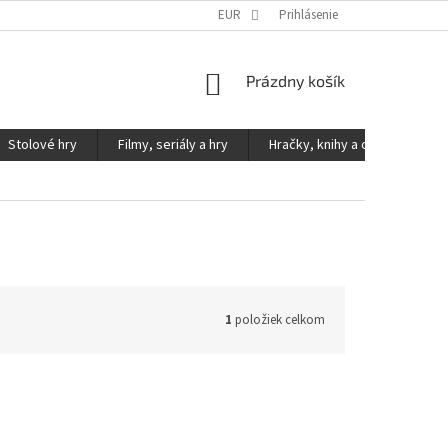
KONTAKTY
PODMIENKY OCHRANY OSOBNÝCH ÚDAJOV
EUR
Prihlásenie
NÁKUPNÝ
Prázdny košík
KOŠÍK
Stolové hry
Filmy, seriály a hry
Hračky, knihy a ostatné
1
položiek celkom