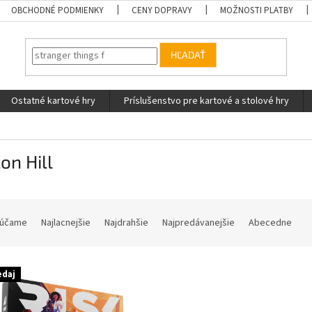
OBCHODNÉ PODMIENKY
CENY DOPRAVY
MOŽNOSTI PLATBY
HĽADAŤ
Ostatné kartové hry
Príslušenstvo pre kartové a stolové hry
on Hill
účame
Najlacnejšie
Najdrahšie
Najpredávanejšie
Abecedne
edaj