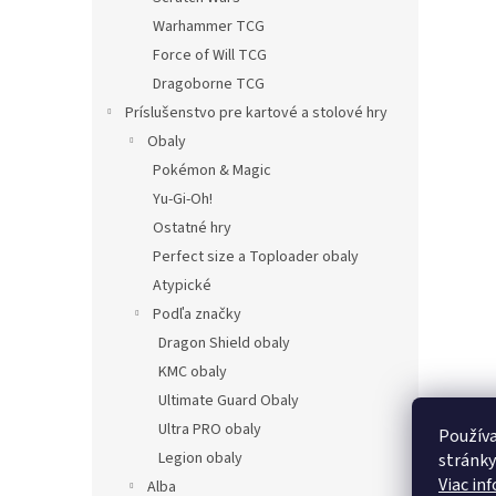
Warhammer TCG
Force of Will TCG
Dragoborne TCG
Príslušenstvo pre kartové a stolové hry
Obaly
Pokémon & Magic
Yu-Gi-Oh!
Ostatné hry
Perfect size a Toploader obaly
Atypické
Podľa značky
Dragon Shield obaly
KMC obaly
Ultimate Guard Obaly
Ultra PRO obaly
Používa
Legion obaly
stránky
Viac in
Alba