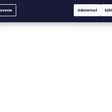
avenie
Odmietnuť
Súh