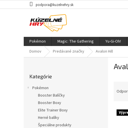
Prejsť
podpora@kuzelnehry.sk
na
obsah
Pokémon
Magic: The Gathering
Yu-Gi-Oh!
Domov
Predávané značky
Avalon Hill
B
Aval
o
Preskočiť
č
Kategórie
kategórie
n
R
ý
Pokémon
a
p
Odpor
Booster Balíčky
d
a
Booster Boxy
e
n
V
n
e
Elite Trainer Boxy
Výpr
ý
i
l
Herné balíky
p
e
Špeciálne produkty