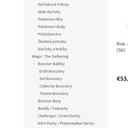
i
p
Darčekové V-Boxy
s
r
Malé darčeky
p
o
r
d
Pokémon Alba
o
u
Pokémon Obaly
d
k
Príslušenstvo
u
t
Školské potreby
Risk 
k
o
Darčeky a hračky
(SK)
t
v
o
Magic: The Gathering
v
Booster Balíčky
Draft Boostery
€53
Set Boostery
Collector Boostery
Theme Boostery
Booster Boxy
Bundly / Fatpacky
Challenger / Event Decky
Intro Packy / Planeswalker Decky