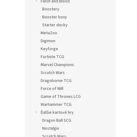
Flesh and Blood
Boostery
Booster boxy
Starter decky
MetaZoo
Digimon
Keyforge
Fortnite TCG
Marvel Champions
Scratch Wars
Dragoborne TCG
Force of Will
Game of Thrones LCG
Warhammer TCG
Ďalšie kartové hry
Dragon Ball SCG
Nostalgix
Scratch Wars