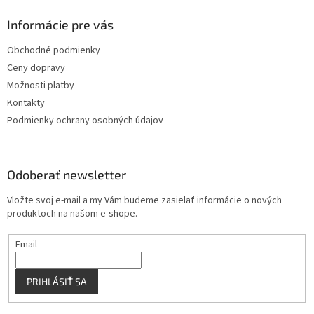
d
p
a
ä
Informácie pre vás
c
t
i
Obchodné podmienky
i
e
Ceny dopravy
p
e
r
Možnosti platby
v
Kontakty
k
Podmienky ochrany osobných údajov
y
v
ý
p
Odoberať newsletter
i
s
Vložte svoj e-mail a my Vám budeme zasielať informácie o nových
u
produktoch na našom e-shope.
Email
PRIHLÁSIŤ SA