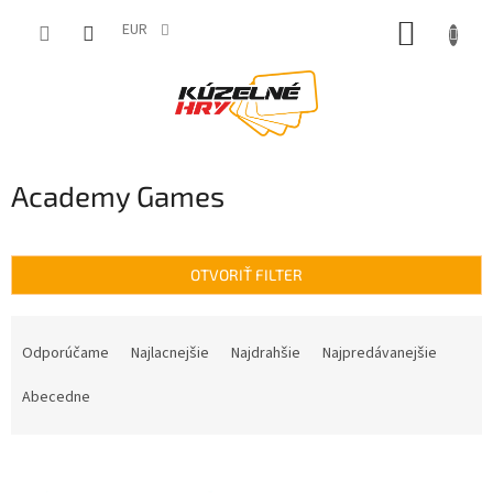
Prejsť
NÁKUP
na
EUR
obsah
KOŠÍK
Academy Games
OTVORIŤ FILTER
R
a
Odporúčame
Najlacnejšie
Najdrahšie
Najpredávanejšie
d
e
Abecedne
n
i
V
e
ý