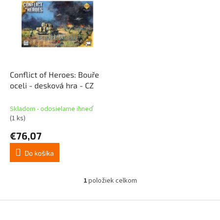
p
p
r
i
o
s
d
p
u
r
k
o
t
d
Conflict of Heroes: Bouře
o
u
oceli - desková hra - CZ
v
k
t
Skladom - odosielame ihneď
o
(1 ks)
v
€76,07
Do košíka
1
položiek celkom
O
v
l
Z
á
á