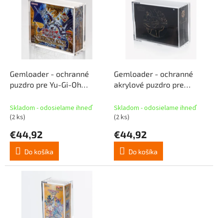
p
p
r
i
o
s
d
p
u
r
k
o
t
d
Gemloader - ochranné
Gemloader - ochranné
o
u
puzdro pre Yu-Gi-Oh
akrylové puzdro pre
v
k
Booster Box
Pokémon Elite Trainer Box
t
PLUS+
Skladom - odosielame ihneď
Skladom - odosielame ihneď
o
(2 ks)
(2 ks)
v
€44,92
€44,92
Do košíka
Do košíka