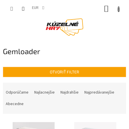
Prejsť
NÁKUP
na
EUR
obsah
KOŠÍK
Gemloader
OTVORIŤ FILTER
R
a
Odporúčame
Najlacnejšie
Najdrahšie
Najpredávanejšie
d
e
Abecedne
n
i
V
e
ý