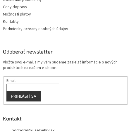
i
e
Ceny dopravy
p
e
r
Možnosti platby
v
Kontakty
k
Podmienky ochrany osobných údajov
y
v
ý
p
Odoberať newsletter
i
s
Vložte svoj e-mail a my Vám budeme zasielať informácie o nových
u
produktoch na našom e-shope.
Email
PRIHLÁSIŤ SA
Kontakt
podpora
@
kuzelnehry.sk