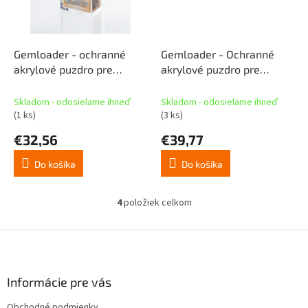
Gemloader - ochranné
Gemloader - Ochranné
akrylové puzdro pre
akrylové puzdro pre
japonský špeciálny box
japonský booster box
Booster
Regular
Skladom - odosielame ihneď
Skladom - odosielame ihneď
(1 ks)
(3 ks)
€32,56
€39,77
Do košíka
Do košíka
4
položiek celkom
O
v
l
Z
á
á
d
p
a
ä
Informácie pre vás
c
t
i
Obchodné podmienky