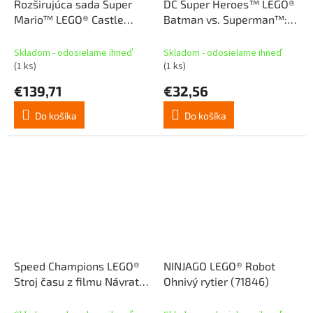
Rozširujúca sada Super
DC Super Heroes™ LEGO®
Mario™ LEGO® Castle
Batman vs. Superman™:
Peach (71408)
Batmobil (76331)
Skladom - odosielame ihneď
Skladom - odosielame ihneď
(1 ks)
(1 ks)
€139,71
€32,56
Do košíka
Do košíka
Speed Champions LEGO®
NINJAGO LEGO® Robot
Stroj času z filmu Návrat
Ohnivý rytier (71846)
do budúcnosti (77256)