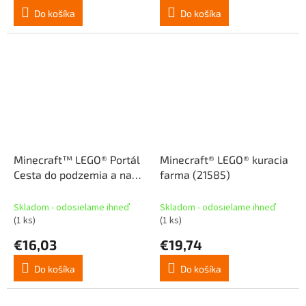
Do košíka
Do košíka
Minecraft™ LEGO® Portál
Minecraft® LEGO® kuracia
Cesta do podzemia a na
farma (21585)
koniec (21584)
Skladom - odosielame ihneď
Skladom - odosielame ihneď
(1 ks)
(1 ks)
€16,03
€19,74
Do košíka
Do košíka