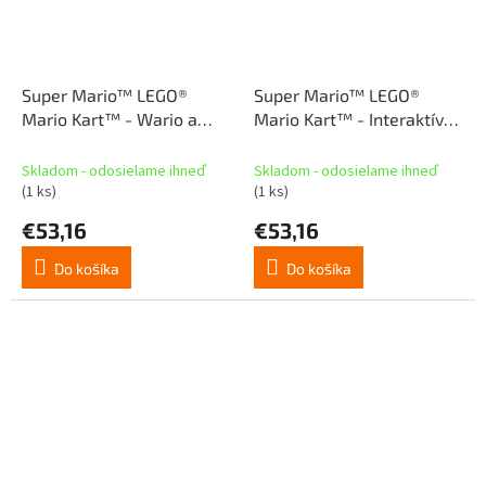
Super Mario™ LEGO®
Super Mario™ LEGO®
Mario Kart™ - Wario a
Mario Kart™ - Interaktívne
King Boo (72038)
LEGO® Mario™ a
štandardná motokára
Skladom - odosielame ihneď
Skladom - odosielame ihneď
(72043)
(1 ks)
(1 ks)
€53,16
€53,16
Do košíka
Do košíka