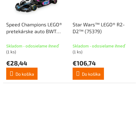
Speed Champions LEGO®
Star Wars™ LEGO® R2-
pretekárske auto BWT
D2™ (75379)
Alpine F1® Team A524
(77248)
Skladom - odosielame ihneď
Skladom - odosielame ihneď
(1 ks)
(1 ks)
€28,44
€106,74
Do košíka
Do košíka