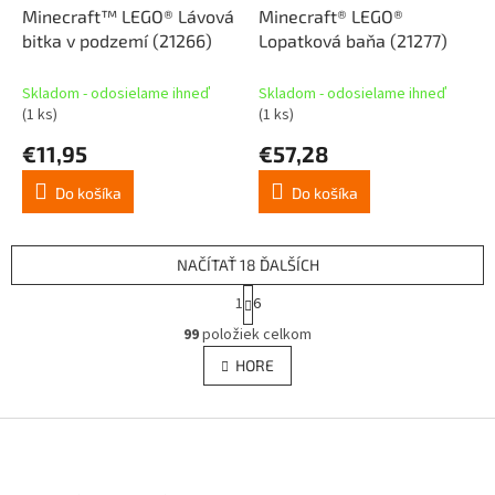
Minecraft™ LEGO® Lávová
Minecraft® LEGO®
bitka v podzemí (21266)
Lopatková baňa (21277)
Skladom - odosielame ihneď
Skladom - odosielame ihneď
(1 ks)
(1 ks)
€11,95
€57,28
Do košíka
Do košíka
NAČÍTAŤ 18 ĎALŠÍCH
S
1
6
t
O
r
99
položiek celkom
v
á
l
HORE
n
á
k
d
o
v
Z
a
a
c
á
n
i
p
i
e