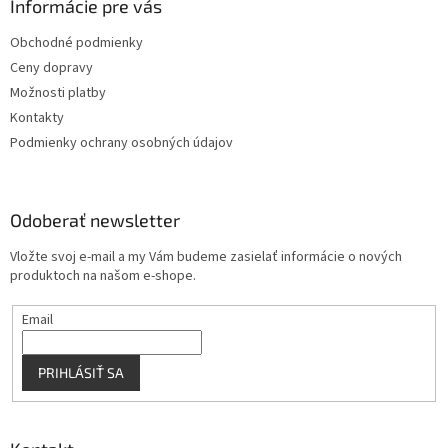
ä
Informácie pre vás
e
p
t
r
Obchodné podmienky
i
v
Ceny dopravy
e
k
y
Možnosti platby
v
Kontakty
ý
Podmienky ochrany osobných údajov
p
i
s
u
Odoberať newsletter
Vložte svoj e-mail a my Vám budeme zasielať informácie o nových
produktoch na našom e-shope.
Email
PRIHLÁSIŤ SA