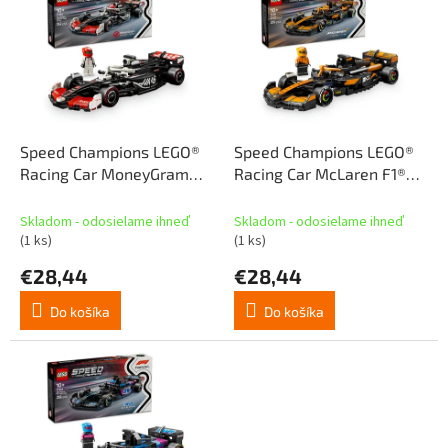
p
p
r
i
o
s
d
p
u
r
k
o
t
d
Speed Champions LEGO®
Speed Champions LEGO®
o
u
Racing Car MoneyGram
Racing Car McLaren F1®
v
k
Haas F1® Team VF-24
Team MCL38 (77251)
t
(77250)
Skladom - odosielame ihneď
Skladom - odosielame ihneď
o
(1 ks)
(1 ks)
v
€28,44
€28,44
Do košíka
Do košíka