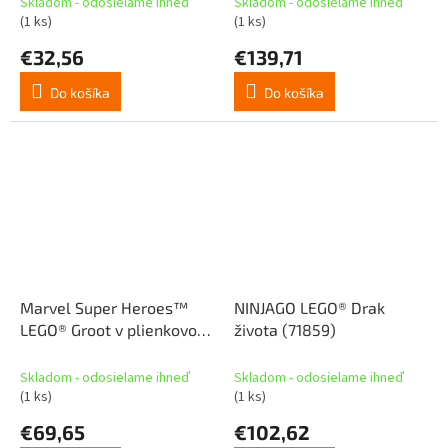
Skladom - odosielame ihneď
Skladom - odosielame ihneď
(1 ks)
(1 ks)
€32,56
€139,71
Do košíka
Do košíka
Marvel Super Heroes™
NINJAGO LEGO® Drak
LEGO® Groot v plienkovom
života (71859)
obleku (76341)
Skladom - odosielame ihneď
Skladom - odosielame ihneď
(1 ks)
(1 ks)
€69,65
€102,62