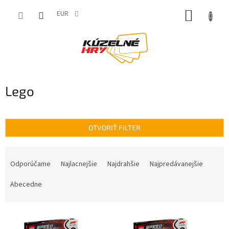
Prejsť
NÁKUP
na
EUR
obsah
KOŠÍK
Lego
OTVORIŤ FILTER
R
a
Odporúčame
Najlacnejšie
Najdrahšie
Najpredávanejšie
d
e
Abecedne
n
i
V
e
ý