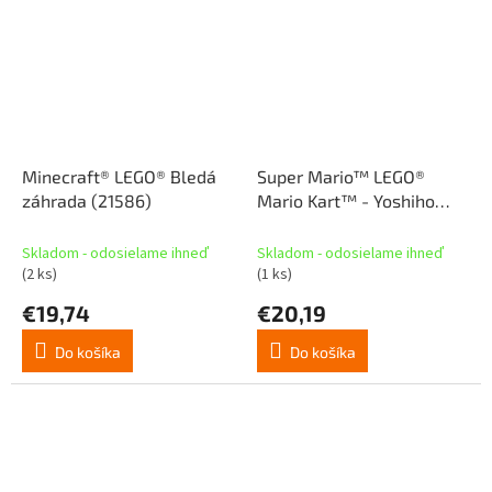
Minecraft® LEGO® Bledá
Super Mario™ LEGO®
záhrada (21586)
Mario Kart™ - Yoshiho
motorka (72031)
Skladom - odosielame ihneď
Skladom - odosielame ihneď
(2 ks)
(1 ks)
€19,74
€20,19
Do košíka
Do košíka