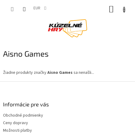
Prejsť
NÁKUP
na
EUR
obsah
KOŠÍK
Aisno Games
Žiadne produkty značky
Aisno Games
sa nenašli...
Z
á
p
ä
Informácie pre vás
t
Obchodné podmienky
i
Ceny dopravy
e
Možnosti platby