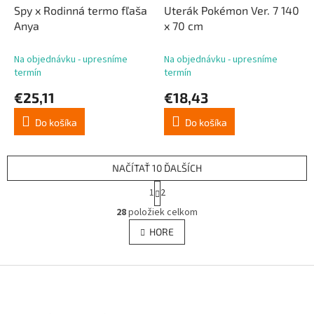
Spy x Rodinná termo fľaša
Uterák Pokémon Ver. 7 140
Anya
x 70 cm
Na objednávku - upresníme
Na objednávku - upresníme
termín
termín
€25,11
€18,43
Do košíka
Do košíka
NAČÍTAŤ 10 ĎALŠÍCH
S
1
2
t
O
r
28
položiek celkom
v
á
l
HORE
n
á
k
d
o
v
Z
a
a
c
á
n
i
p
i
e