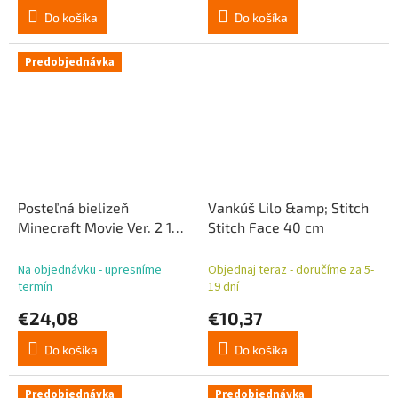
Do košíka
Do košíka
Predobjednávka
Posteľná bielizeň
Vankúš Lilo &amp; Stitch
Minecraft Movie Ver. 2 140
Stitch Face 40 cm
x 200 cm / 70 x 90 cm
Na objednávku - upresníme
Objednaj teraz - doručíme za 5-
termín
19 dní
€24,08
€10,37
Do košíka
Do košíka
Predobjednávka
Predobjednávka