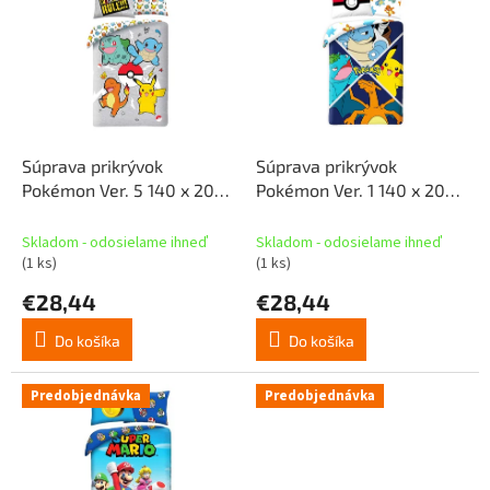
p
p
r
i
o
s
d
p
u
r
k
o
t
d
Súprava prikrývok
Súprava prikrývok
o
u
Pokémon Ver. 5 140 x 200
Pokémon Ver. 1 140 x 200
v
k
cm / 70 x 90 cm
cm / 70 x 90 cm
t
Skladom - odosielame ihneď
Skladom - odosielame ihneď
o
(1 ks)
(1 ks)
v
€28,44
€28,44
Do košíka
Do košíka
Predobjednávka
Predobjednávka