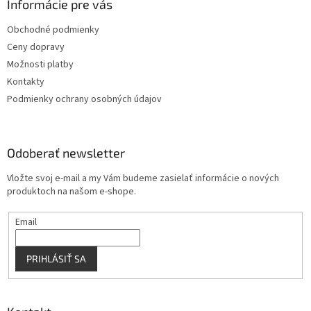
ä
Informácie pre vás
e
p
t
r
Obchodné podmienky
i
v
Ceny dopravy
e
k
y
Možnosti platby
v
Kontakty
ý
Podmienky ochrany osobných údajov
p
i
s
u
Odoberať newsletter
Vložte svoj e-mail a my Vám budeme zasielať informácie o nových
produktoch na našom e-shope.
Email
PRIHLÁSIŤ SA