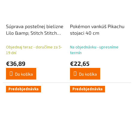
Súprava posteľnej bielizne
Pokémon vankúš Pikachu
Lilo &amp; Stitch Stitch
stojaci 40 cm
&amp; Angel Waves 140 x
200 cm / 70 x 90 cm
Objednaj teraz - doručíme za 5-
Na objednávku - upresníme
19 dní
termín
€36,89
€22,65
Do košíka
Do košíka
Predobjednávka
Predobjednávka