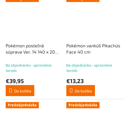
Pokémon posteľná
Pokémon vankúš Pikachu´s
súprava Ver. 14 140 x 200
Face 40 cm
cm / 70 x 90 cm
Na objednávku - upresníme
Na objednávku - upresníme
termín
termín
€39,95
€13,23
Do košíka
Do košíka
Predobjednávka
Predobjednávka