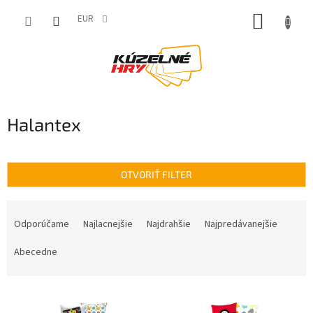
Prejsť
NÁKUP
na
EUR
obsah
KOŠÍK
Halantex
OTVORIŤ FILTER
R
a
Odporúčame
Najlacnejšie
Najdrahšie
Najpredávanejšie
d
e
Abecedne
n
i
V
e
ý