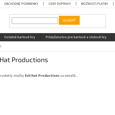
OBCHODNÉ PODMIENKY
CENY DOPRAVY
MOŽNOSTI PLATBY
HĽADAŤ
Ostatné kartové hry
Príslušenstvo pre kartové a stolové hry
ns
 Hat Productions
produkty značky
Evil Hat Productions
sa nenašli...