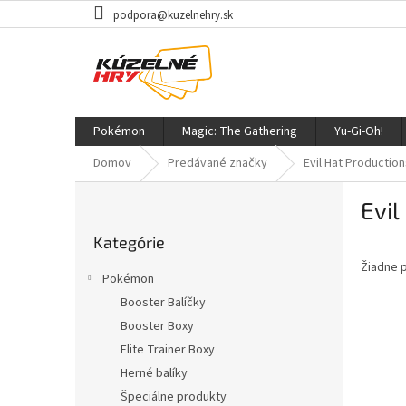
Prejsť
podpora@kuzelnehry.sk
na
obsah
Pokémon
Magic: The Gathering
Yu-Gi-Oh!
Domov
Predávané značky
Evil Hat Productio
B
Evil
o
Preskočiť
č
Kategórie
kategórie
n
Žiadne 
ý
Pokémon
p
Booster Balíčky
a
Booster Boxy
n
e
Elite Trainer Boxy
l
Herné balíky
Špeciálne produkty