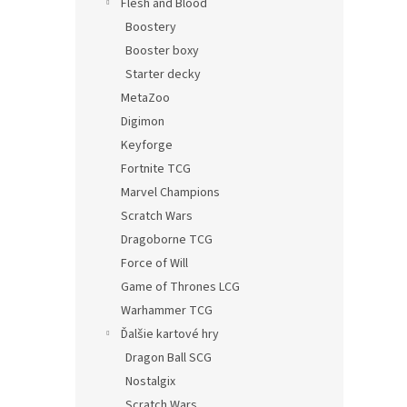
Flesh and Blood
Boostery
Booster boxy
Starter decky
MetaZoo
Digimon
Keyforge
Fortnite TCG
Marvel Champions
Scratch Wars
Dragoborne TCG
Force of Will
Game of Thrones LCG
Warhammer TCG
Ďalšie kartové hry
Dragon Ball SCG
Nostalgix
Scratch Wars