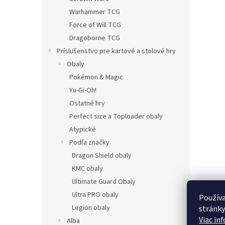
Warhammer TCG
Force of Will TCG
Dragoborne TCG
Príslušenstvo pre kartové a stolové hry
Obaly
Pokémon & Magic
Yu-Gi-Oh!
Ostatné hry
Perfect size a Toploader obaly
Atypické
Podľa značky
Dragon Shield obaly
KMC obaly
Ultimate Guard Obaly
Ultra PRO obaly
Používa
Legion obaly
stránky
Viac in
Alba