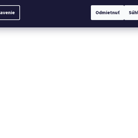
avenie
Odmietnuť
Súh