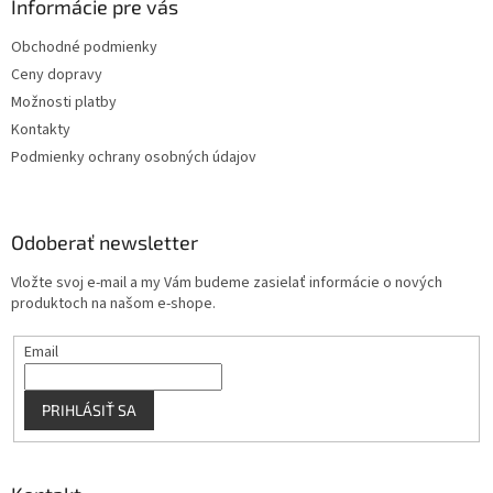
ä
Informácie pre vás
e
p
t
r
Obchodné podmienky
i
v
Ceny dopravy
e
k
y
Možnosti platby
v
Kontakty
ý
Podmienky ochrany osobných údajov
p
i
s
u
Odoberať newsletter
Vložte svoj e-mail a my Vám budeme zasielať informácie o nových
produktoch na našom e-shope.
Email
PRIHLÁSIŤ SA