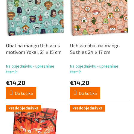
p
p
r
i
o
s
d
p
u
r
k
o
t
d
Obal na mangu Uchiwa s
Uchiwa obal na mangu
o
u
motívom Yokai, 21 x 15 cm
Sushies 24 x 17 cm
v
k
t
Na objednávku - upresníme
Na objednávku - upresníme
o
termín
termín
v
€14,20
€14,20
Do košíka
Do košíka
Predobjednávka
Predobjednávka