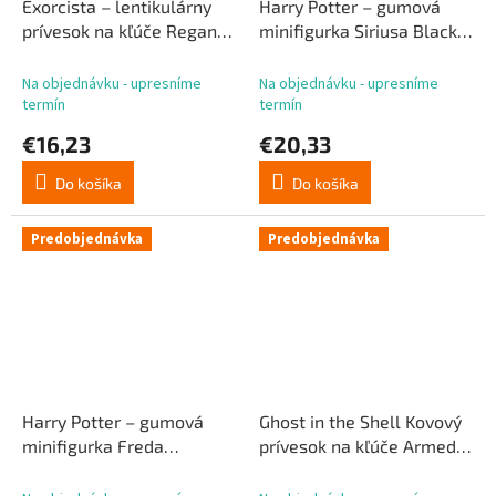
Exorcista – lentikulárny
Harry Potter – gumová
prívesok na kľúče Regan
minifigurka Siriusa Blacka,
18 cm
8 cm
Na objednávku - upresníme
Na objednávku - upresníme
termín
termín
€16,23
€20,33
Do košíka
Do košíka
Predobjednávka
Predobjednávka
Harry Potter – gumová
Ghost in the Shell Kovový
minifigurka Freda
prívesok na kľúče Armed
Weasleyho, 8 cm
Motoko 14 cm