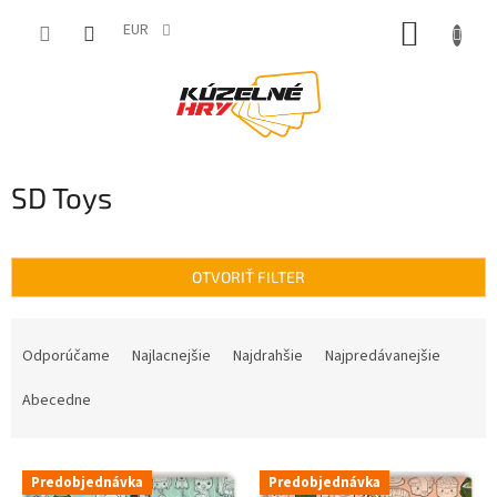
Prejsť
NÁKUP
na
EUR
obsah
KOŠÍK
SD Toys
OTVORIŤ FILTER
R
a
Odporúčame
Najlacnejšie
Najdrahšie
Najpredávanejšie
d
e
Abecedne
n
i
V
e
Predobjednávka
Predobjednávka
ý