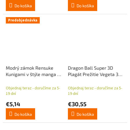
Do košíka
Do košíka
Predobjednávka
Modrý zámok Rensuke
Dragon Ball Super 3D
Kunigami v štýle manga 5
Plagát Prežitie Vegeta 38
cm akrylová kľúčenka
x 58 cm
Objednaj teraz - doručíme za 5-
Objednaj teraz - doručíme za 5-
19 dní
19 dní
€5,14
€30,55
Do košíka
Do košíka