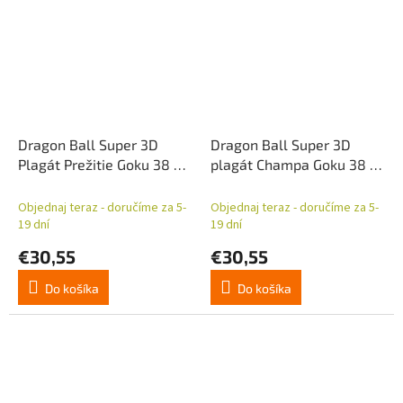
Dragon Ball Super 3D
Dragon Ball Super 3D
Plagát Prežitie Goku 38 x
plagát Champa Goku 38 x
58 cm
58 cm
Objednaj teraz - doručíme za 5-
Objednaj teraz - doručíme za 5-
19 dní
19 dní
€30,55
€30,55
Do košíka
Do košíka