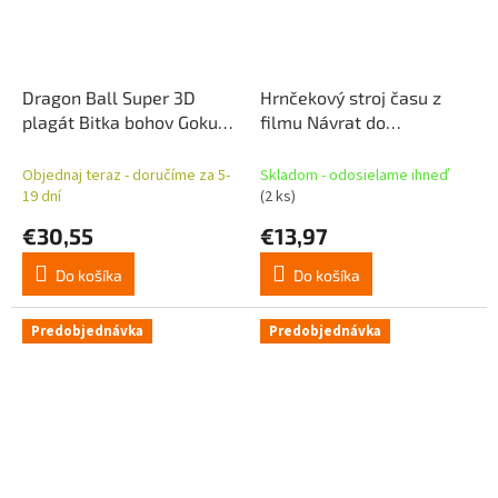
Dragon Ball Super 3D
Hrnčekový stroj času z
plagát Bitka bohov Goku
filmu Návrat do
Vegeta Family 38 x 58 cm
budúcnosti
Objednaj teraz - doručíme za 5-
Skladom - odosielame ihneď
19 dní
(2 ks)
€30,55
€13,97
Do košíka
Do košíka
Predobjednávka
Predobjednávka