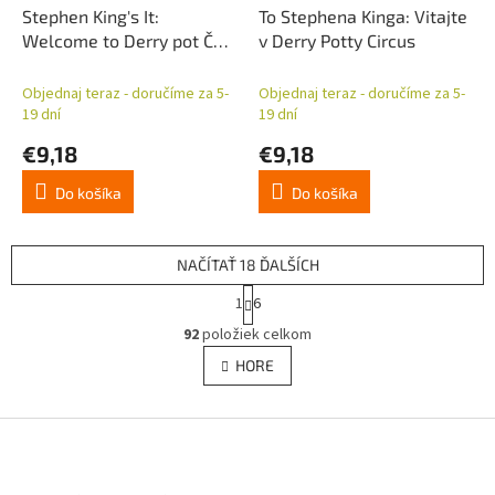
Stephen King's It:
To Stephena Kinga: Vitajte
Welcome to Derry pot Čo.
v Derry Potty Circus
ste.
Objednaj teraz - doručíme za 5-
Objednaj teraz - doručíme za 5-
19 dní
19 dní
€9,18
€9,18
Do košíka
Do košíka
NAČÍTAŤ 18 ĎALŠÍCH
S
1
6
t
O
r
92
položiek celkom
v
á
l
HORE
n
á
k
d
o
v
Z
a
a
c
á
n
i
p
i
e