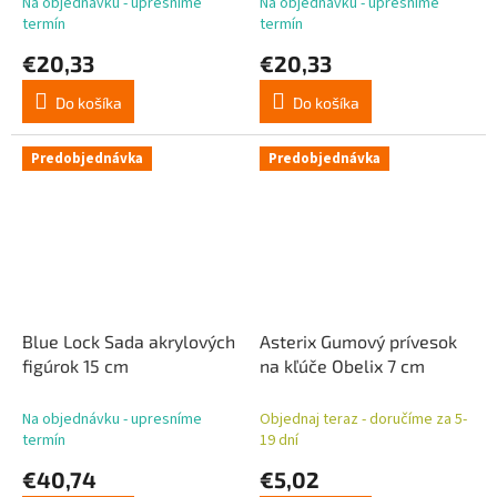
Na objednávku - upresníme
Na objednávku - upresníme
termín
termín
€20,33
€20,33
Do košíka
Do košíka
Predobjednávka
Predobjednávka
Blue Lock Sada akrylových
Asterix Gumový prívesok
figúrok 15 cm
na kľúče Obelix 7 cm
Na objednávku - upresníme
Objednaj teraz - doručíme za 5-
termín
19 dní
€40,74
€5,02