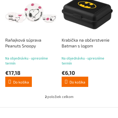
p
p
r
i
o
s
d
p
u
r
k
o
t
d
Raňajková súprava
Krabička na občerstvenie
o
u
Peanuts Snoopy
Batman s logom
v
k
t
Na objednávku - upresníme
Na objednávku - upresníme
o
termín
termín
v
€17,18
€6,10
Do košíka
Do košíka
2
položiek celkom
O
v
l
Z
á
á