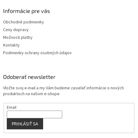
d
p
a
ä
Informácie pre vás
c
t
i
Obchodné podmienky
i
e
Ceny dopravy
p
e
r
Možnosti platby
v
Kontakty
k
Podmienky ochrany osobných údajov
y
v
ý
p
Odoberať newsletter
i
s
Vložte svoj e-mail a my Vám budeme zasielať informácie o nových
u
produktoch na našom e-shope.
Email
PRIHLÁSIŤ SA