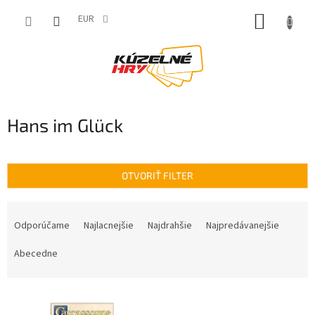
Prejsť
NÁKUP
na
EUR
obsah
KOŠÍK
Hans im Glück
OTVORIŤ FILTER
R
a
Odporúčame
Najlacnejšie
Najdrahšie
Najpredávanejšie
d
e
Abecedne
n
i
V
e
ý