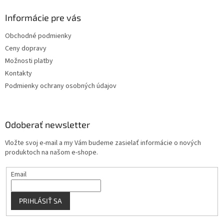
d
p
a
ä
Informácie pre vás
c
t
i
Obchodné podmienky
i
e
Ceny dopravy
p
e
r
Možnosti platby
v
Kontakty
k
Podmienky ochrany osobných údajov
y
v
ý
p
Odoberať newsletter
i
s
Vložte svoj e-mail a my Vám budeme zasielať informácie o nových
u
produktoch na našom e-shope.
Email
PRIHLÁSIŤ SA