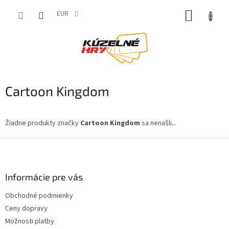
Prejsť
NÁKUP
na
EUR
obsah
KOŠÍK
Cartoon Kingdom
Žiadne produkty značky
Cartoon Kingdom
sa nenašli...
Z
á
p
ä
Informácie pre vás
t
Obchodné podmienky
i
Ceny dopravy
e
Možnosti platby