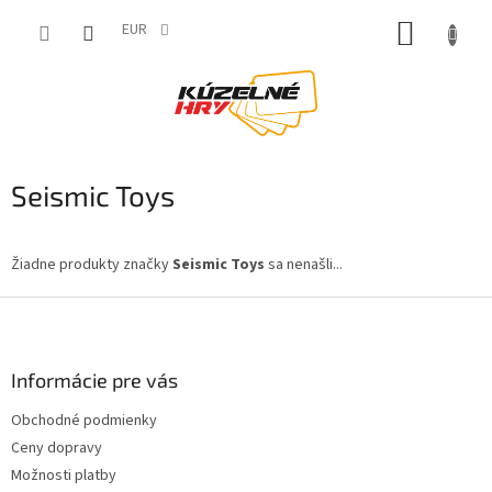
Prejsť
NÁKUP
na
EUR
obsah
KOŠÍK
Seismic Toys
Žiadne produkty značky
Seismic Toys
sa nenašli...
Z
á
p
ä
Informácie pre vás
t
Obchodné podmienky
i
Ceny dopravy
e
Možnosti platby