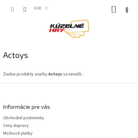
Prejsť
NÁKUP
na
EUR
obsah
KOŠÍK
Actoys
Žiadne produkty značky
Actoys
sa nenašli...
Z
á
p
ä
Informácie pre vás
t
Obchodné podmienky
i
Ceny dopravy
e
Možnosti platby