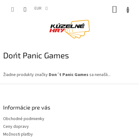
Prejsť
NÁKUP
na
EUR
obsah
KOŠÍK
Don´t Panic Games
Žiadne produkty značky
Don´t Panic Games
sa nenašli...
Z
á
p
ä
Informácie pre vás
t
Obchodné podmienky
i
Ceny dopravy
e
Možnosti platby