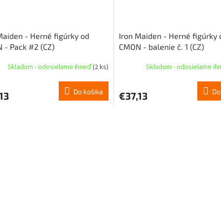
Maiden - Herné figúrky od
Iron Maiden - Herné figúrky 
- Pack #2 (CZ)
CMON - balenie č. 1 (CZ)
Skladom - odosielame ihneď
(2 ks)
Skladom - odosielame i
Do košíka
Do
13
€37,13
O
v
l
á
d
a
c
i
e
p
r