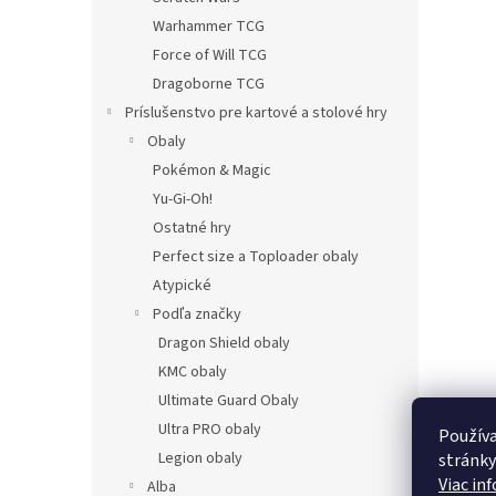
Warhammer TCG
Force of Will TCG
Dragoborne TCG
Príslušenstvo pre kartové a stolové hry
Obaly
Pokémon & Magic
Yu-Gi-Oh!
Ostatné hry
Perfect size a Toploader obaly
Atypické
Podľa značky
Dragon Shield obaly
KMC obaly
Ultimate Guard Obaly
Ultra PRO obaly
Používa
Legion obaly
stránky
Viac in
Alba