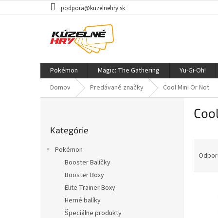
Prejsť
podpora@kuzelnehry.sk
na
obsah
Pokémon
Magic: The Gathering
Yu-Gi-Oh!
Domov
Predávané značky
Cool Mini Or Not
B
Cool
o
Preskočiť
č
Kategórie
kategórie
n
R
ý
Pokémon
a
p
Odpor
Booster Balíčky
d
a
Booster Boxy
e
n
V
n
e
Elite Trainer Boxy
ý
i
l
Herné balíky
p
e
Špeciálne produkty