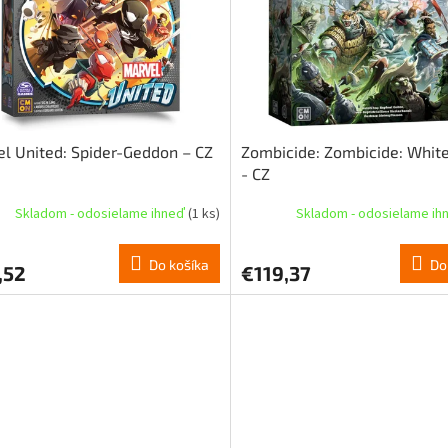
l United: Spider-Geddon – CZ
Zombicide: Zombicide: Whit
- CZ
Skladom - odosielame ihneď
(1 ks)
Skladom - odosielame i
Do košíka
Do
,52
€119,37