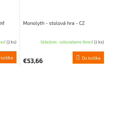
od
Monolyth - stolová hra - CZ
hneď
(2 ks)
Skladom - odosielame ihneď
(1 ks)
 košíka
Do košíka
€53,66