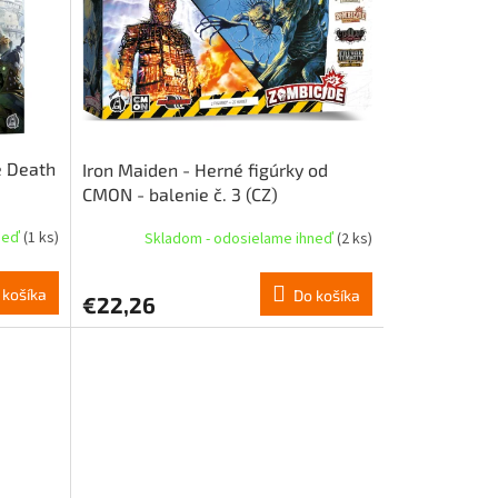
e Death
Iron Maiden - Herné figúrky od
CMON - balenie č. 3 (CZ)
hneď
(1 ks)
Skladom - odosielame ihneď
(2 ks)
 košíka
Do košíka
€22,26