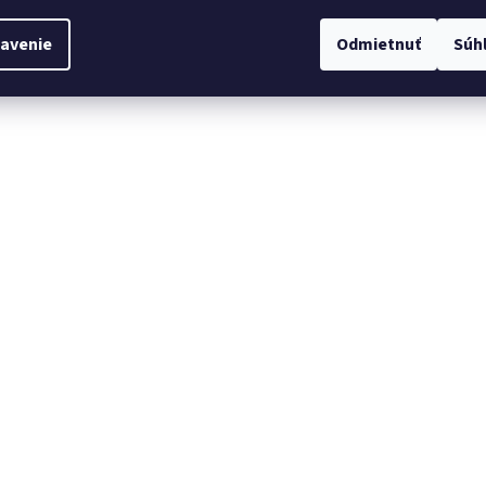
avenie
Odmietnuť
Súh