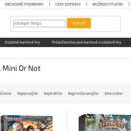
OBCHODNÉ PODMIENKY
CENY DOPRAVY
MOŽNOSTI PLATBY
HĽADAŤ
Ostatné kartové hry
Príslušenstvo pre kartové a stolové hry
 Mini Or Not
účame
Najlacnejšie
Najdrahšie
Najpredávanejšie
Abecedne