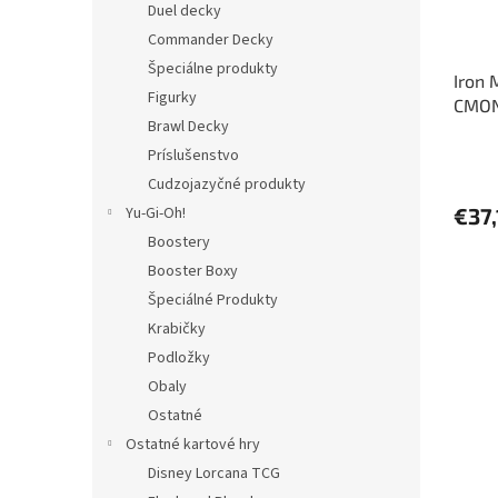
Duel decky
Commander Decky
Špeciálne produkty
Iron 
Figurky
CMON 
Brawl Decky
Príslušenstvo
Cudzojazyčné produkty
Yu-Gi-Oh!
€37,
Boostery
Booster Boxy
Špeciálné Produkty
Krabičky
Podložky
Obaly
Ostatné
Ostatné kartové hry
Disney Lorcana TCG