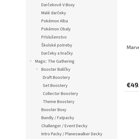
i
p
Darčekové V-Boxy
s
r
Malé darčeky
p
o
r
d
Pokémon Alba
o
u
Pokémon Obaly
d
k
Príslušenstvo
u
t
Školské potreby
Marve
k
o
Darčeky a hračky
t
v
o
Magic: The Gathering
v
Booster Balíčky
Draft Boostery
€49
Set Boostery
Collector Boostery
Theme Boostery
Booster Boxy
Bundly / Fatpacky
Challenger / Event Decky
Intro Packy / Planeswalker Decky