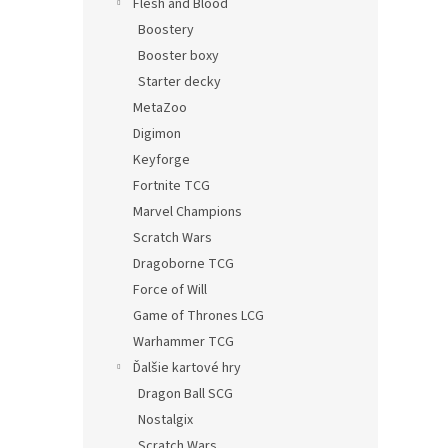
Flesh and Blood
Boostery
Booster boxy
Starter decky
MetaZoo
Digimon
Keyforge
Fortnite TCG
Marvel Champions
Scratch Wars
Dragoborne TCG
Force of Will
Game of Thrones LCG
Warhammer TCG
Ďalšie kartové hry
Dragon Ball SCG
Nostalgix
Scratch Wars