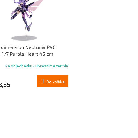
rdimension Neptunia PVC
 1/7 Purple Heart 45 cm
Na objednávku - upresníme termín
Do košíka
3,35
O
v
l
á
d
a
c