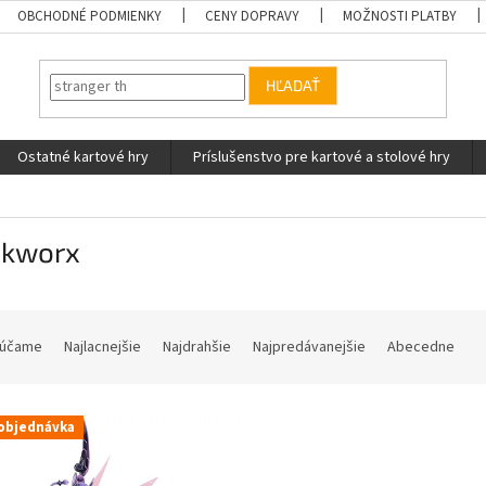
OBCHODNÉ PODMIENKY
CENY DOPRAVY
MOŽNOSTI PLATBY
HĽADAŤ
Ostatné kartové hry
Príslušenstvo pre kartové a stolové hry
ckworx
účame
Najlacnejšie
Najdrahšie
Najpredávanejšie
Abecedne
objednávka