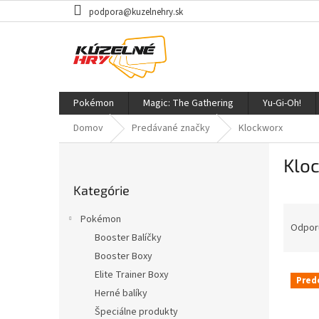
Prejsť
podpora@kuzelnehry.sk
na
obsah
Pokémon
Magic: The Gathering
Yu-Gi-Oh!
Domov
Predávané značky
Klockworx
B
Klo
o
Preskočiť
č
Kategórie
kategórie
n
R
ý
Pokémon
a
p
Odpor
Booster Balíčky
d
a
Booster Boxy
e
n
V
n
e
Elite Trainer Boxy
Pred
ý
i
l
Herné balíky
p
e
Špeciálne produkty