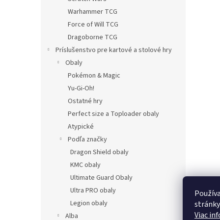
Warhammer TCG
Force of Will TCG
Dragoborne TCG
Príslušenstvo pre kartové a stolové hry
Obaly
Pokémon & Magic
Yu-Gi-Oh!
Ostatné hry
Perfect size a Toploader obaly
Atypické
Podľa značky
Dragon Shield obaly
KMC obaly
Ultimate Guard Obaly
Ultra PRO obaly
Používa
Legion obaly
stránky
Viac in
Alba