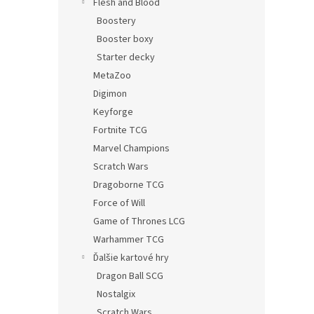
Flesh and Blood
Boostery
Booster boxy
Starter decky
MetaZoo
Digimon
Keyforge
Fortnite TCG
Marvel Champions
Scratch Wars
Dragoborne TCG
Force of Will
Game of Thrones LCG
Warhammer TCG
Ďalšie kartové hry
Dragon Ball SCG
Nostalgix
Scratch Wars