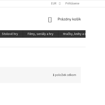
KONTAKTY
PODMIENKY OCHRANY OSOBNÝCH ÚDAJOV
EUR
Prihlásenie
NÁKUPNÝ
Prázdny košík
KOŠÍK
Stolové hry
Filmy, seriály a hry
Hračky, knihy a ostatné
1
položiek celkom