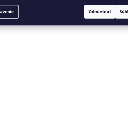
avenie
Odmietnuť
Súh