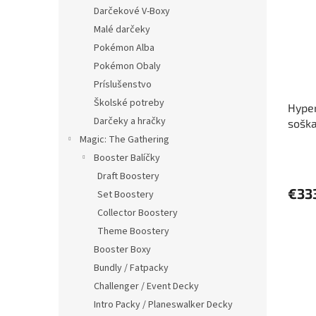
i
p
Darčekové V-Boxy
s
r
Malé darčeky
p
o
r
d
Pokémon Alba
o
u
Pokémon Obaly
d
k
Príslušenstvo
u
t
Školské potreby
Hype
k
o
Darčeky a hračky
soška
t
v
o
Magic: The Gathering
v
Booster Balíčky
Draft Boostery
€33
Set Boostery
Collector Boostery
Theme Boostery
Booster Boxy
Bundly / Fatpacky
Challenger / Event Decky
Intro Packy / Planeswalker Decky