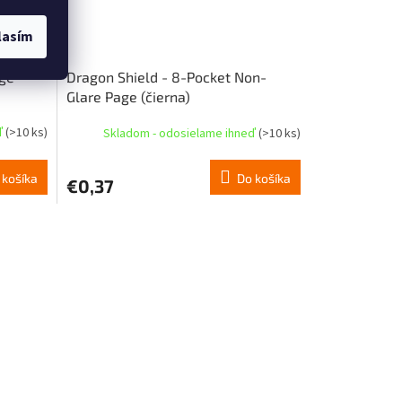
lasím
age
Dragon Shield - 8-Pocket Non-
Glare Page (čierna)
ď
(>10 ks)
Skladom - odosielame ihneď
(>10 ks)
 košíka
Do košíka
€0,37