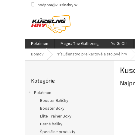
Prejsť
podpora@kuzelnehry.sk
na
obsah
Pokémon
Magic: The Gathering
Yu-Gi-Oh!
Domov
Príslušenstvo pre kartové a stolové hry
B
Kus
o
Preskočiť
č
Kategórie
kategórie
Najpr
n
ý
Pokémon
p
Booster Balíčky
a
Booster Boxy
n
e
Elite Trainer Boxy
l
Herné balíky
Špeciálne produkty