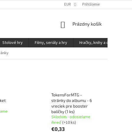
KONTAKTY
PODMIENKY OCHRANY OSOBNÝCH ÚDAJOV
EUR
Prihlásenie
NÁKUPNÝ
Prázdny košík
KOŠÍK
Stolové hry
Filmy, seriály a hry
Hračky, knihy a ostatné
ránky
TokensForMTG -
ket
stránky do albumu - 6
vreciek pre booster
lame
balíčky (1 ks)
Skladom - odosielame
ihneď
(>10 ks)
€0,33