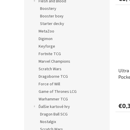
Flesh and Blood
Boostery
Booster boxy
Starter decky
MetaZoo
Digimon
Keyforge
Fortnite TCG
Marvel Champions
Scratch Wars
Ultra
Dragoborne TCG
Pock
Force of Will
Game of Thrones LCG
Warhammer TCG
€0,
Ďalšie kartové hry
Dragon Ball SCG
Nostalgix
Scratch Wars