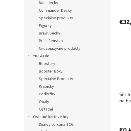
o
Duel decky
(50 l
v
Commander Decky
Špeciálne produkty
€32
Figurky
Brawl Decky
Príslušenstvo
Cudzojazyčné produkty
Yu-Gi-Oh!
Boostery
Booster Boxy
Špeciálné Produkty
Krabičky
Podložky
Séria
na be
Obaly
Ostatné
Ostatné kartové hry
Disney Lorcana TCG
€0,