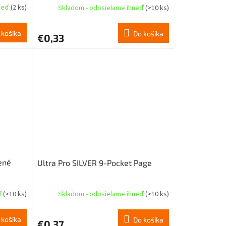
hneď
(2 ks)
Skladom - odosielame ihneď
(>10 ks)
 košíka
Do košíka
€0,33
dené
Ultra Pro SILVER 9-Pocket Page
ď
(>10 ks)
Skladom - odosielame ihneď
(>10 ks)
 košíka
Do košíka
€0,37