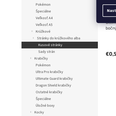
Pokémon
Nast
Špeciálne
Veľkosť A4
Ultim
Veľkosť A5
bočný
Krúžkové
Stránky do krúžkového alba
Kusové stránky
Sady strán
€0,
Krabičky
Pokémon
Ultra Pro krabičky
Ultimate Guard krabičky
Dragon Shield krabičky
Ostatné krabičky
Špeciálne
Úložné boxy
Kocky