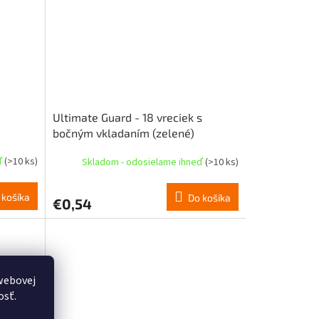
Ultimate Guard - 18 vreciek s
bočným vkladaním (zelené)
ď
(>10 ks)
Skladom - odosielame ihneď
(>10 ks)
 košíka
Do košíka
€0,54
webovej
osť.