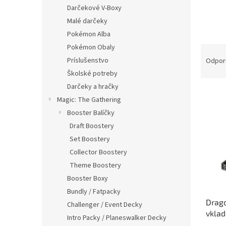
Darčekové V-Boxy
Malé darčeky
Pokémon Alba
Pokémon Obaly
R
a
Príslušenstvo
Odpor
d
Školské potreby
e
Darčeky a hračky
V
n
Magic: The Gathering
ý
i
Booster Balíčky
p
e
i
p
Draft Boostery
s
r
Set Boostery
p
o
Collector Boostery
r
d
Theme Boostery
o
u
Booster Boxy
d
k
Bundly / Fatpacky
u
t
Drago
k
o
Challenger / Event Decky
vklad
t
v
Intro Packy / Planeswalker Decky
otvor