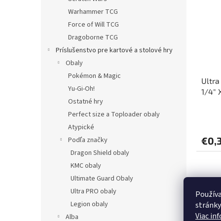
Warhammer TCG
Force of Will TCG
Dragoborne TCG
Príslušenstvo pre kartové a stolové hry
Obaly
Pokémon & Magic
Ultra
Yu-Gi-Oh!
1/4" 
Ostatné hry
Perfect size a Toploader obaly
Atypické
€0,
Podľa značky
Dragon Shield obaly
KMC obaly
Ultimate Guard Obaly
Ultra PRO obaly
Používa
Legion obaly
stránky
Viac in
Alba