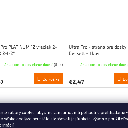
 Pro PLATINUM 12 vreciek 2-
Ultra Pro - strana pre dosky
X 2-1/2"
Beckett - 1 kus
Skladom - odosielame ihneď
(6 ks)
Skladom - odosielame ihne
Do košíka
Do
37
€2,47
me súbory cookie, aby sme vám umožnili pohodlné prehliadanie 
 a vďaka analýze neustále zlepšovali jej funkcie, výkon a použiteľn
formácií