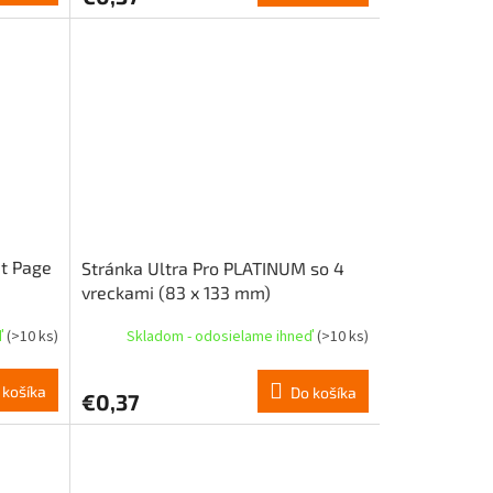
t Page
Stránka Ultra Pro PLATINUM so 4
vreckami (83 x 133 mm)
ď
(>10 ks)
Skladom - odosielame ihneď
(>10 ks)
 košíka
Do košíka
€0,37