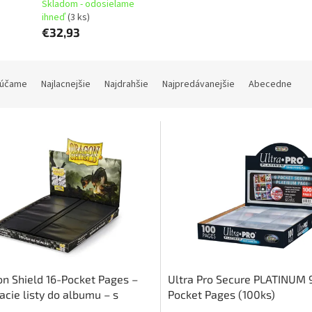
Skladom - odosielame
ihneď
(3 ks)
€32,93
účame
Najlacnejšie
Najdrahšie
Najpredávanejšie
Abecedne
n Shield 16-Pocket Pages –
Ultra Pro Secure PLATINUM 
acie listy do albumu – s
Pocket Pages (100ks)
om uprostred – antireflexné