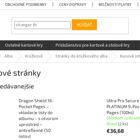
OBCHODNÉ PODMIENKY
CENY DOPRAVY
MOŽNOSTI PLATBY
HĽADAŤ
Ostatné kartové hry
Príslušenstvo pre kartové a stolové hry
Alba
Krúžkové
Stránky do krúžkového alba
Kusové st
ové stránky
edávanejšie
Dragon Shield 16-
Ultra Pro Secure
Pocket Pages –
PLATINUM 9-Poc
vkladacie listy do
Pages (100ks)
Skladom - odosie
albumu – s otvorom
ihneď
(2 ks)
uprostred –
antireflexné (50
€36,68
listov)