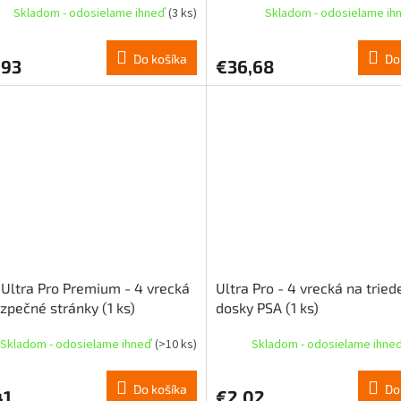
Skladom - odosielame ihneď
(3 ks)
Skladom - odosielame i
istov)
Do košíka
Do
,93
€36,68
 Ultra Pro Premium - 4 vrecká
Ultra Pro - 4 vrecká na trie
zpečné stránky (1 ks)
dosky PSA (1 ks)
Skladom - odosielame ihneď
(>10 ks)
Skladom - odosielame ihne
Do košíka
Do
41
€2,02