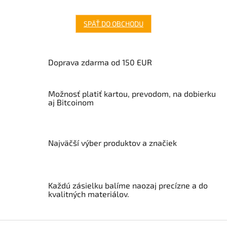
SPÄŤ DO OBCHODU
Doprava zdarma od 150 EUR
Možnosť platiť kartou, prevodom, na dobierku
aj Bitcoinom
Najväčší výber produktov a značiek
Každú zásielku balíme naozaj precízne a do
kvalitných materiálov.
Z