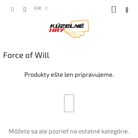
Prejsť
NÁKUP
na
EUR
obsah
KOŠÍK
Force of Will
Produkty ešte len pripravujeme.
Môžete sa ale pozrieť na ostatné kategórie.