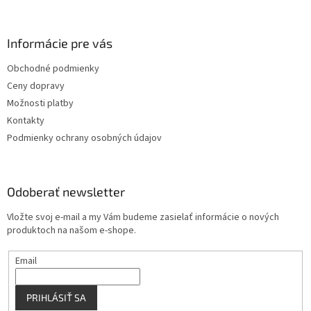
á
p
ä
Informácie pre vás
t
Obchodné podmienky
i
Ceny dopravy
e
Možnosti platby
Kontakty
Podmienky ochrany osobných údajov
Odoberať newsletter
Vložte svoj e-mail a my Vám budeme zasielať informácie o nových
produktoch na našom e-shope.
Email
PRIHLÁSIŤ SA