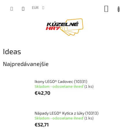
Prejsť
NÁKUP
na
EUR
obsah
KOŠÍK
Ideas
Najpredávanejšie
Ikony LEGO® Ľadovec (10331)
Skladom - odosielame ihneď
(1 ks)
€42,70
Nápady LEGO® Kytica z lúky (10313)
Skladom - odosielame ihneď
(1 ks)
€52,71