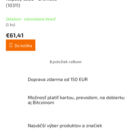
(10311)
Skladom - odosielame ihneď
(1 ks)
€61,41
Do košíka
3
položiek celkom
O
v
l
Doprava zdarma od 150 EUR
á
d
a
Možnosť platiť kartou, prevodom, na dobierku
c
aj Bitcoinom
i
e
p
r
v
Najväčší výber produktov a značiek