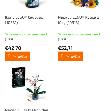
p
o
r
v
o
d
Ikony LEGO® Ľadovec
Nápady LEGO® Kytica z
u
(10331)
lúky (10313)
k
t
Skladom - odosielame ihneď
Skladom - odosielame ihneď
o
(1 ks)
(1 ks)
v
€42,70
€52,71
Do košíka
Do košíka
Nápady LEGO® Orchidea