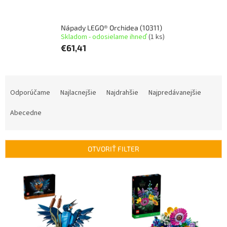
Nápady LEGO® Orchidea (10311)
Skladom - odosielame ihneď
(1 ks)
€61,41
R
a
Odporúčame
Najlacnejšie
Najdrahšie
Najpredávanejšie
d
e
Abecedne
n
i
e
OTVORIŤ FILTER
p
r
V
o
ý
d
p
u
i
k
s
t