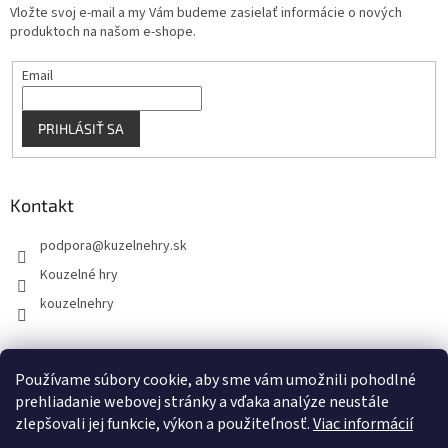
Vložte svoj e-mail a my Vám budeme zasielať informácie o nových
produktoch na našom e-shope.
Email
PRIHLÁSIŤ SA
Kontakt
podpora
@
kuzelnehry.sk
Kouzelné hry
kouzelnehry
Používame súbory cookie, aby sme vám umožnili pohodlné
KouzelneHry.cz
Gamebrand.sk
prehliadanie webovej stránky a vďaka analýze neustále
zlepšovali jej funkcie, výkon a použiteľnosť.
Viac informácií