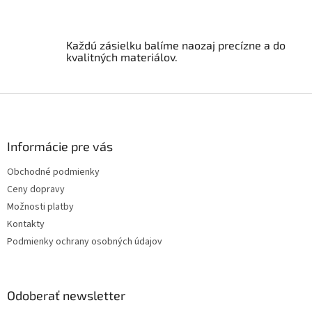
k
y
v
ý
Každú zásielku balíme naozaj precízne a do
p
kvalitných materiálov.
i
s
u
Z
á
p
ä
Informácie pre vás
t
Obchodné podmienky
i
Ceny dopravy
e
Možnosti platby
Kontakty
Podmienky ochrany osobných údajov
Odoberať newsletter