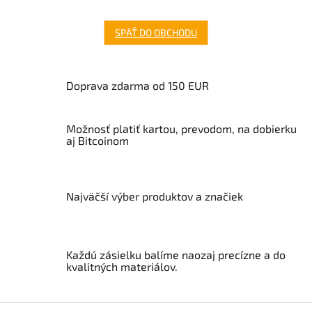
SPÄŤ DO OBCHODU
Doprava zdarma od 150 EUR
Možnosť platiť kartou, prevodom, na dobierku
aj Bitcoinom
Najväčší výber produktov a značiek
Každú zásielku balíme naozaj precízne a do
kvalitných materiálov.
Z