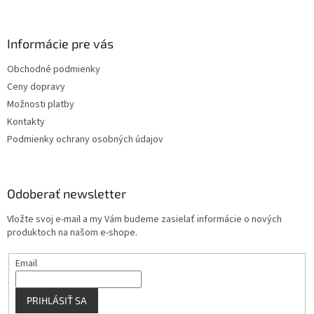
á
p
ä
Informácie pre vás
t
Obchodné podmienky
i
Ceny dopravy
e
Možnosti platby
Kontakty
Podmienky ochrany osobných údajov
Odoberať newsletter
Vložte svoj e-mail a my Vám budeme zasielať informácie o nových
produktoch na našom e-shope.
Email
PRIHLÁSIŤ SA