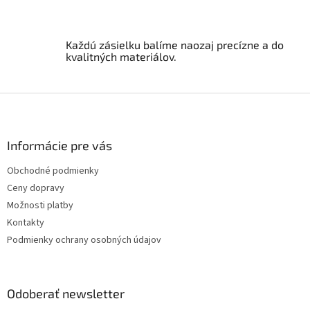
k
y
v
ý
Každú zásielku balíme naozaj precízne a do
p
kvalitných materiálov.
i
s
u
Z
á
p
ä
Informácie pre vás
t
Obchodné podmienky
i
Ceny dopravy
e
Možnosti platby
Kontakty
Podmienky ochrany osobných údajov
Odoberať newsletter