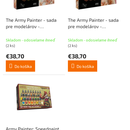
p
o
r
v
o
d
The Army Painter - sada
The Army Painter - sada
u
pre modelárov -
pre modelárov -
k
Masterclass: John Blanche
Masterclass: John Blanche
t
Volume 2
Volume 1
Skladom - odosielame ihneď
Skladom - odosielame ihneď
o
(2 ks)
(2 ks)
v
€38,70
€38,70
Do košíka
Do košíka
Army Painter: Speedpaint