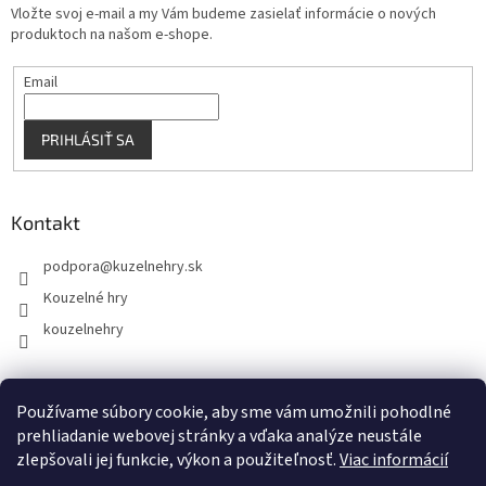
Vložte svoj e-mail a my Vám budeme zasielať informácie o nových
produktoch na našom e-shope.
Email
PRIHLÁSIŤ SA
Kontakt
podpora
@
kuzelnehry.sk
Kouzelné hry
kouzelnehry
Používame súbory cookie, aby sme vám umožnili pohodlné
KouzelneHry.cz
Gamebrand.sk
prehliadanie webovej stránky a vďaka analýze neustále
zlepšovali jej funkcie, výkon a použiteľnosť.
Viac informácií