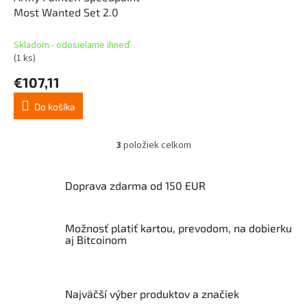
Most Wanted Set 2.0
Skladom - odosielame ihneď
(1 ks)
€107,11
Do košíka
3
položiek celkom
O
v
l
Doprava zdarma od 150 EUR
á
d
a
Možnosť platiť kartou, prevodom, na dobierku
c
aj Bitcoinom
i
e
p
r
v
Najväčší výber produktov a značiek