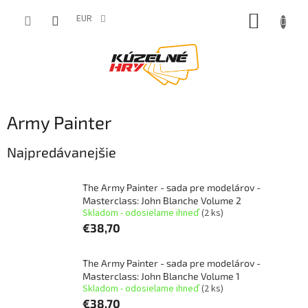
Prejsť
NÁKUP
na
EUR
obsah
KOŠÍK
Army Painter
Najpredávanejšie
The Army Painter - sada pre modelárov -
Masterclass: John Blanche Volume 2
Skladom - odosielame ihneď
(2 ks)
€38,70
The Army Painter - sada pre modelárov -
Masterclass: John Blanche Volume 1
Skladom - odosielame ihneď
(2 ks)
€38,70