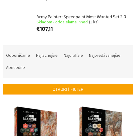
Army Painter: Speedpaint Most Wanted Set 2.0
Skladom - odosielame ihneď
(1 ks)
€107,11
R
a
Odporúčame
Najlacnejšie
Najdrahšie
Najpredávanejšie
d
e
Abecedne
n
i
e
OTVORIŤ FILTER
p
r
V
o
ý
d
p
u
i
k
s
t