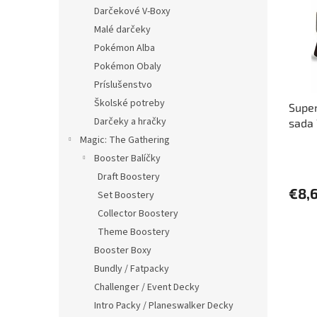
i
p
Darčekové V-Boxy
s
r
Malé darčeky
p
o
r
d
Pokémon Alba
o
u
Pokémon Obaly
d
k
Príslušenstvo
u
t
Školské potreby
Super
k
o
Darčeky a hračky
sada 
t
v
o
Magic: The Gathering
v
Booster Balíčky
Draft Boostery
€8,
Set Boostery
Collector Boostery
Theme Boostery
Booster Boxy
Bundly / Fatpacky
Challenger / Event Decky
Intro Packy / Planeswalker Decky