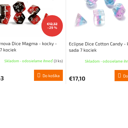
€12,32
–29 %
nova Dice Magma - kocky -
Eclipse Dice Cotton Candy - 
7 kociek
sada 7 kociek
Skladom - odosielame ihneď
(3 ks)
Skladom - odosielame i
Do košíka
Do
63
€17,10
O
v
l
á
d
a
c