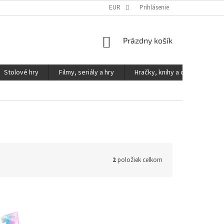
KONTAKTY
PODMIENKY OCHRANY OSOBNÝCH ÚDAJOV
EUR
Prihlásenie
NÁKUPNÝ
Prázdny košík
KOŠÍK
Stolové hry
Filmy, seriály a hry
Hračky, knihy a ostatné
2
položiek celkom