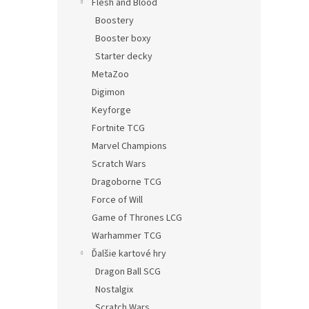
Flesh and Blood
Boostery
Booster boxy
Starter decky
MetaZoo
Digimon
Keyforge
Fortnite TCG
Marvel Champions
Scratch Wars
Dragoborne TCG
Force of Will
Game of Thrones LCG
Warhammer TCG
Ďalšie kartové hry
Dragon Ball SCG
Nostalgix
Scratch Wars