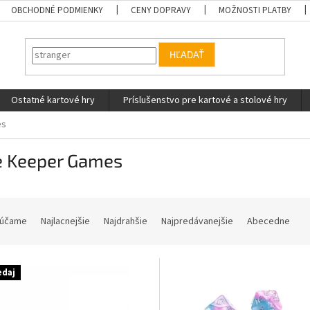
OBCHODNÉ PODMIENKY
CENY DOPRAVY
MOŽNOSTI PLATBY
HĽADAŤ
Ostatné kartové hry
Príslušenstvo pre kartové a stolové hry
es
e Keeper Games
účame
Najlacnejšie
Najdrahšie
Najpredávanejšie
Abecedne
edaj