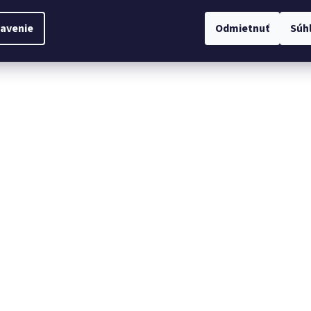
avenie
Odmietnuť
Súh