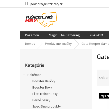
Prejsť
podpora@kuzelnehry.sk
na
obsah
Pokémon
Magic: The Gathering
Yu-Gi-Oh!
Domov
Predávané značky
Gate Keeper Gam
B
Gat
o
Preskočiť
č
Kategórie
kategórie
n
R
ý
Pokémon
a
p
Odpor
Booster Balíčky
d
a
Booster Boxy
e
n
V
n
e
Elite Trainer Boxy
Výpr
ý
i
l
Herné balíky
p
e
Špeciálne produkty