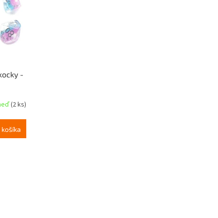
kocky -
hneď
(2 ks)
 košíka