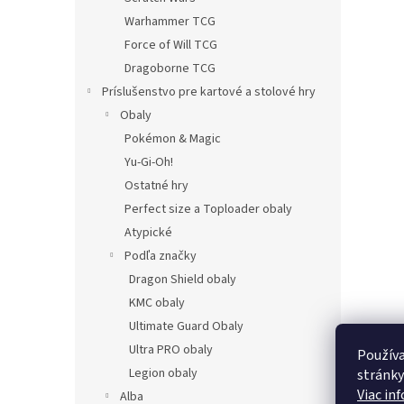
Warhammer TCG
Force of Will TCG
Dragoborne TCG
Príslušenstvo pre kartové a stolové hry
Obaly
Pokémon & Magic
Yu-Gi-Oh!
Ostatné hry
Perfect size a Toploader obaly
Atypické
Podľa značky
Dragon Shield obaly
KMC obaly
Ultimate Guard Obaly
Ultra PRO obaly
Používa
Legion obaly
stránky
Viac in
Alba