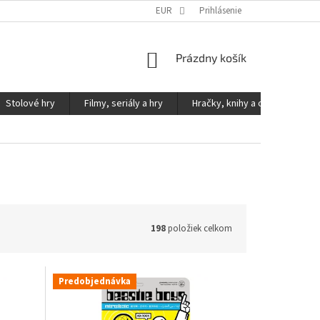
KONTAKTY
PODMIENKY OCHRANY OSOBNÝCH ÚDAJOV
EUR
Prihlásenie
NÁKUPNÝ
Prázdny košík
KOŠÍK
Stolové hry
Filmy, seriály a hry
Hračky, knihy a ostatné
198
položiek celkom
Predobjednávka