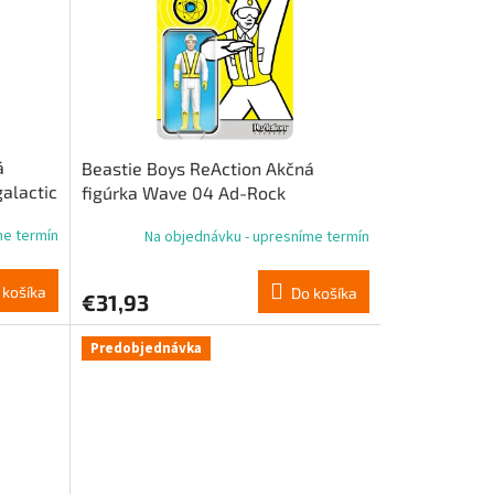
á
Beastie Boys ReAction Akčná
alactic
figúrka Wave 04 Ad-Rock
(Intergalactic Crossing Guard)
me termín
Na objednávku - upresníme termín
 košíka
Do košíka
€31,93
Predobjednávka