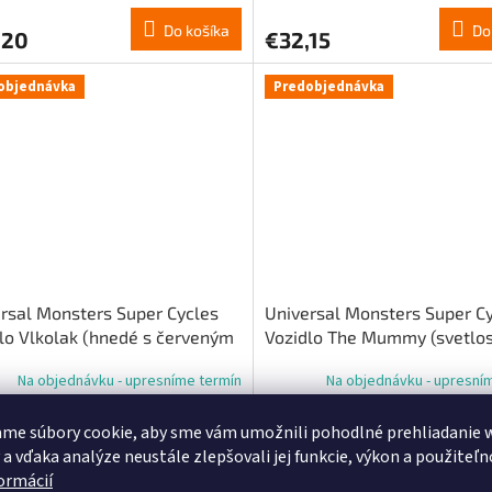
Do košíka
Do
,20
€32,15
objednávka
Predobjednávka
rsal Monsters Super Cycles
Universal Monsters Super C
lo Vlkolak (hnedé s červeným
Vozidlo The Mummy (svetlos
olkou)
modrým trojkolkou)
Na objednávku - upresníme termín
Na objednávku - upresní
me súbory cookie, aby sme vám umožnili pohodlné prehliadanie 
Do košíka
Do
,41
€77,41
 a vďaka analýze neustále zlepšovali jej funkcie, výkon a použiteľn
formácií