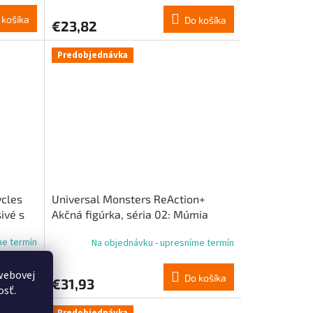
 košíka
Do košíka
€23,82
Predobjednávka
ycles
Universal Monsters ReAction+
ivé s
Akčná figúrka, séria 02: Múmia
me termín
Na objednávku - upresníme termín
webovej
 košíka
Do košíka
€31,93
osť.