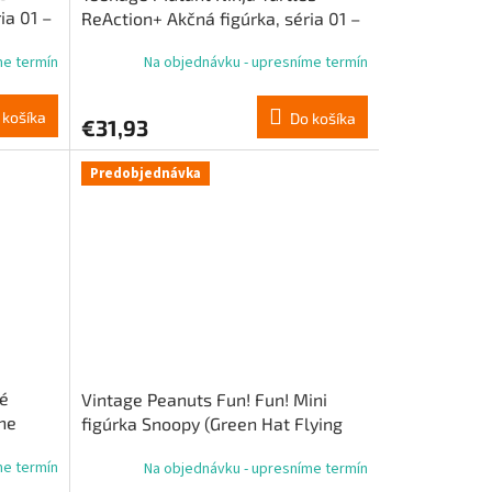
ia 01 –
ReAction+ Akčná figúrka, séria 01 –
Donatello
me termín
Na objednávku - upresníme termín
 košíka
Do košíka
€31,93
Predobjednávka
né
Vintage Peanuts Fun! Fun! Mini
The
figúrka Snoopy (Green Hat Flying
e
Ace)
me termín
Na objednávku - upresníme termín