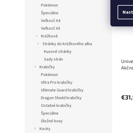
Pred
Pokémon
Nast
Špeciálne
Veľkosť A4
Veľkosť A5
Krúžkové
Stránky do krúžkového alba
Kusové stránky
Sady strán
Unive
Krabičky
Akčná
Frank
Pokémon
Ultra Pro krabičky
Ultimate Guard krabičky
€31
Dragon Shield krabičky
Ostatné krabičky
Špeciálne
Úložné boxy
Kocky