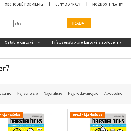
OBCHODNÉ PODMIENKY
CENY DOPRAVY
MOŽNOSTI PLATBY
HĽADAŤ
Ostatné kartové hry
Príslušenstvo pre kartové a stolové hry
er7
účame
Najlacnejšie
Najdrahšie
Najpredávanejšie
Abecedne
objednávka
Predobjednávka