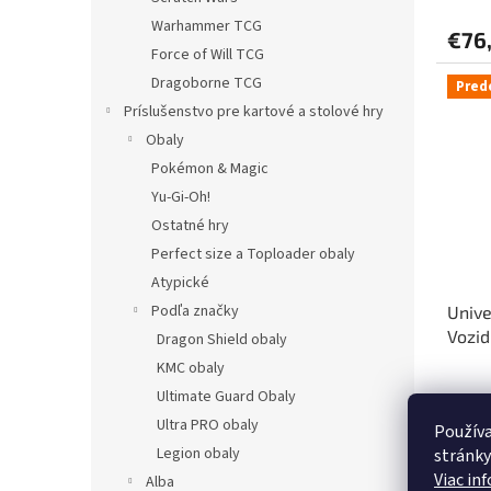
Warhammer TCG
€76
Force of Will TCG
Dragoborne TCG
Pred
Príslušenstvo pre kartové a stolové hry
Obaly
Pokémon & Magic
Yu-Gi-Oh!
Ostatné hry
Perfect size a Toploader obaly
Atypické
Podľa značky
Unive
Vozid
Dragon Shield obaly
trojk
KMC obaly
Ultimate Guard Obaly
Ultra PRO obaly
Používa
€77
Legion obaly
stránky
Viac in
Alba