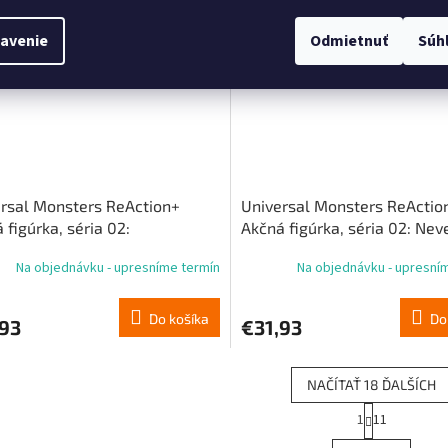
objednávka
Predobjednávka
avenie
Odmietnuť
Súh
rsal Monsters ReAction+
Universal Monsters ReActio
 figúrka, séria 02:
Akčná figúrka, séria 02: Nev
enstein
Frankensteina
Na objednávku - upresníme termín
Na objednávku - upresní
Do košíka
Do
,93
€31,93
NAČÍTAŤ 18 ĎALŠÍCH
S
1
11
O
t
r
v