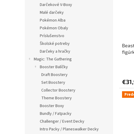
i
p
Darčekové V-Boxy
s
r
Malé darčeky
p
o
r
d
Pokémon Alba
o
u
Pokémon Obaly
d
k
Príslušenstvo
u
t
Školské potreby
Beast
k
o
Darčeky a hračky
figúr
t
v
(Inte
o
Magic: The Gathering
v
Booster Balíčky
Draft Boostery
€31
Set Boostery
Collector Boostery
Pred
Theme Boostery
Booster Boxy
Bundly / Fatpacky
Challenger / Event Decky
Intro Packy / Planeswalker Decky