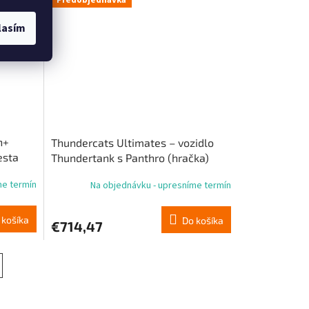
Predobjednávka
lasím
n+
Thundercats Ultimates – vozidlo
esta
Thundertank s Panthro (hračka)
me termín
Na objednávku - upresníme termín
 košíka
Do košíka
€714,47