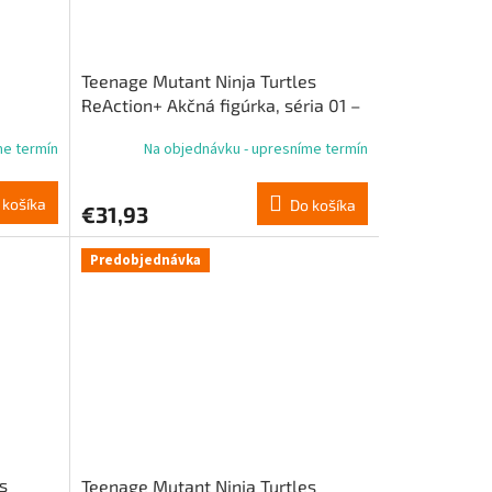
Teenage Mutant Ninja Turtles
ReAction+ Akčná figúrka, séria 01 –
Shredder
me termín
Na objednávku - upresníme termín
 košíka
Do košíka
€31,93
Predobjednávka
s
Teenage Mutant Ninja Turtles