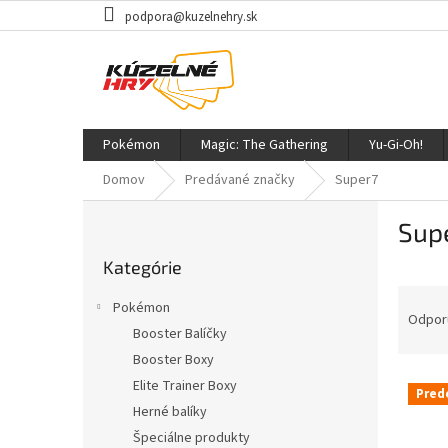
Prejsť
podpora@kuzelnehry.sk
na
obsah
Pokémon
Magic: The Gathering
Yu-Gi-Oh!
Domov
Predávané značky
Super7
B
Sup
o
Preskočiť
č
Kategórie
kategórie
n
R
ý
Pokémon
a
p
Odpor
Booster Balíčky
d
a
Booster Boxy
e
n
V
n
e
Elite Trainer Boxy
Pred
ý
i
l
Herné balíky
p
e
Špeciálne produkty