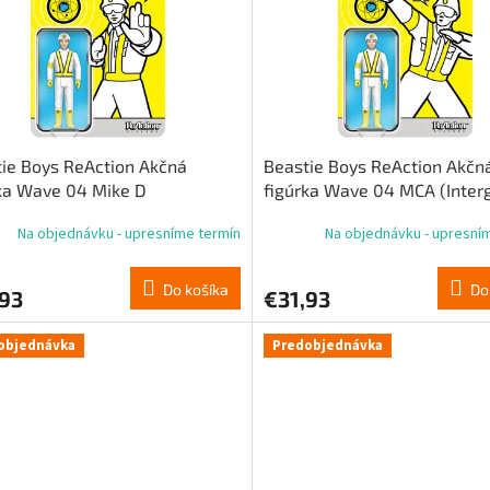
ie Boys ReAction Akčná
Beastie Boys ReAction Akčn
ka Wave 04 Mike D
figúrka Wave 04 MCA (Interg
rgalactic Crossing Guard)
Crossing Guard)
Na objednávku - upresníme termín
Na objednávku - upresní
Do košíka
Do
,93
€31,93
objednávka
Predobjednávka