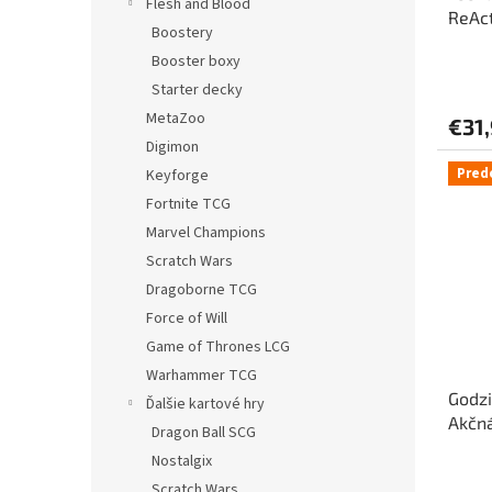
Flesh and Blood
ReAct
Boostery
Raph
Booster boxy
Starter decky
MetaZoo
€31
Digimon
Pred
Keyforge
Fortnite TCG
Marvel Champions
Scratch Wars
Dragoborne TCG
Force of Will
Game of Thrones LCG
Warhammer TCG
Godzi
Ďalšie kartové hry
Akčná
Dragon Ball SCG
Nostalgix
Scratch Wars