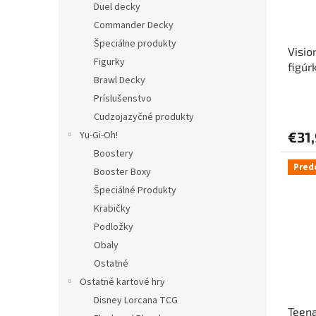
Duel decky
Commander Decky
Špeciálne produkty
Visio
Figurky
figúr
Brawl Decky
Príslušenstvo
Cudzojazyčné produkty
Yu-Gi-Oh!
€31
Boostery
Pred
Booster Boxy
Špeciálné Produkty
Krabičky
Podložky
Obaly
Ostatné
Ostatné kartové hry
Disney Lorcana TCG
Teena