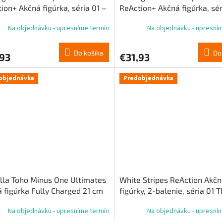
ion+ Akčná figúrka, séria 01 –
ReAction+ Akčná figúrka, sér
ael
Foot Ninja
Na objednávku - upresníme termín
Na objednávku - upresní
Do košíka
Do
,93
€31,93
objednávka
Predobjednávka
lla Toho Minus One Ultimates
White Stripes ReAction Akč
 figúrka Fully Charged 21 cm
figúrky, 2-balenie, séria 01 
White Stripes (Get Behind M
Na objednávku - upresníme termín
Na objednávku - upresní
Satan), 10 cm