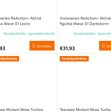
naries ReAction+ Akčná
Visionaries ReAction+ Akčná
ka Wave 01 Leoric
figúrka Wave 01 Darkstorm
Na objednávku - upresníme termín
Na objednávku - upresní
Do košíka
Do
,93
€31,93
objednávka
Predobjednávka
ge Mutant Ninja Turtles
Teenage Mutant Ninja Turtle