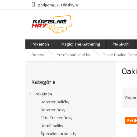
Prejsť
podpora@kuzelnehry.sk
na
obsah
Pokémon
Magic: The Gathering
Yu-Gi-Oh!
Domov
Predávané značky
Oakie Doakie Gam
B
Oak
o
Preskočiť
č
Kategórie
kategórie
n
R
ý
Pokémon
a
p
Odpor
Booster Balíčky
d
a
Booster Boxy
e
n
V
n
e
Elite Trainer Boxy
Pred
ý
i
l
Herné balíky
p
e
Špeciálne produkty