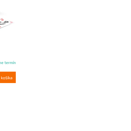
me termín
 košíka