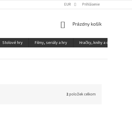
KONTAKTY
PODMIENKY OCHRANY OSOBNÝCH ÚDAJOV
EUR
Prihlásenie
NÁKUPNÝ
Prázdny košík
KOŠÍK
Stolové hry
Filmy, seriály a hry
Hračky, knihy a ostatné
2
položiek celkom