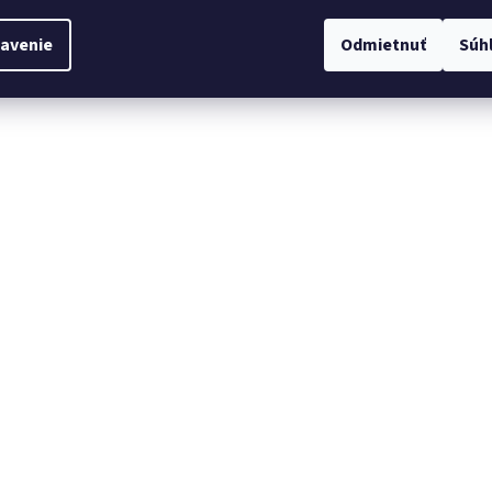
avenie
Odmietnuť
Súh