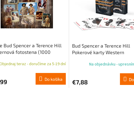
e Bud Spencer a Terence Hill
Bud Spencer a Terence Hill
ernová fotostena (1000
Pokerové karty Western
kov)
Objednaj teraz - doručíme za 5-19 dní
Na objednávku - upresní
Do košíka
Do
,99
€7,88
O
v
l
á
d
a
c