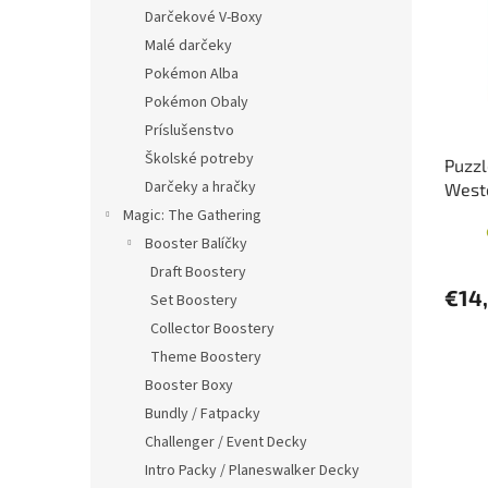
i
p
Darčekové V-Boxy
s
r
Malé darčeky
p
o
r
d
Pokémon Alba
o
u
Pokémon Obaly
d
k
Príslušenstvo
u
t
Školské potreby
Puzzl
k
o
Darčeky a hračky
West
t
v
dieli
o
Magic: The Gathering
v
Booster Balíčky
Draft Boostery
€14
Set Boostery
Collector Boostery
Theme Boostery
Booster Boxy
Bundly / Fatpacky
Challenger / Event Decky
Intro Packy / Planeswalker Decky