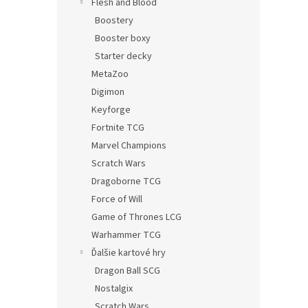
Flesh and Blood
Boostery
Booster boxy
Starter decky
MetaZoo
Digimon
Keyforge
Fortnite TCG
Marvel Champions
Scratch Wars
Dragoborne TCG
Force of Will
Game of Thrones LCG
Warhammer TCG
Ďalšie kartové hry
Dragon Ball SCG
Nostalgix
Scratch Wars