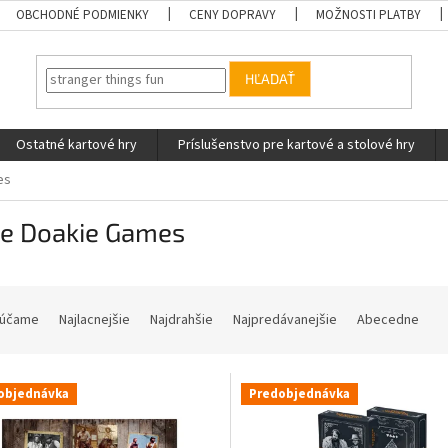
OBCHODNÉ PODMIENKY
CENY DOPRAVY
MOŽNOSTI PLATBY
HĽADAŤ
Ostatné kartové hry
Príslušenstvo pre kartové a stolové hry
es
ie Doakie Games
účame
Najlacnejšie
Najdrahšie
Najpredávanejšie
Abecedne
objednávka
Predobjednávka