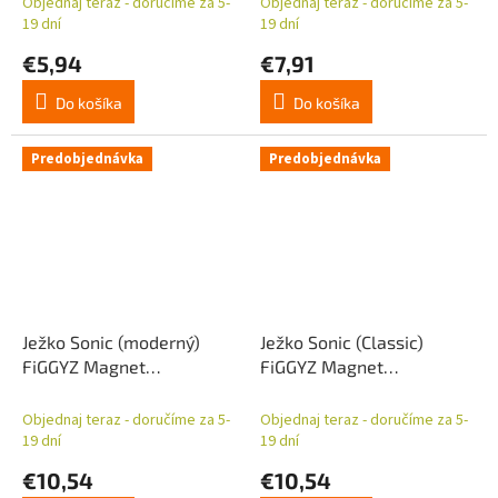
Objednaj teraz - doručíme za 5-
Objednaj teraz - doručíme za 5-
19 dní
19 dní
€5,94
€7,91
Do košíka
Do košíka
Predobjednávka
Predobjednávka
Ježko Sonic (moderný)
Ježko Sonic (Classic)
FiGGYZ Magnet
FiGGYZ Magnet
zberateľský strieborný 11
zberateľský Tails 11 cm
cm
Objednaj teraz - doručíme za 5-
Objednaj teraz - doručíme za 5-
19 dní
19 dní
€10,54
€10,54