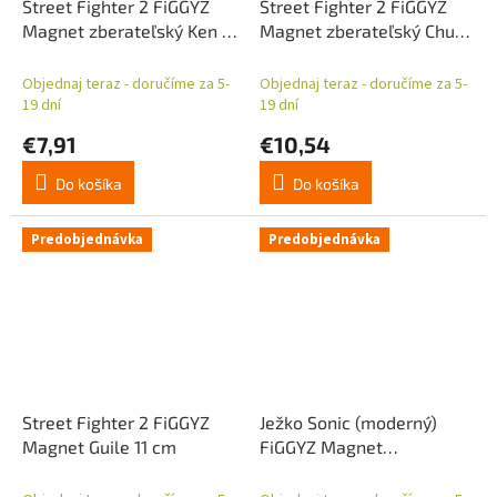
Street Fighter 2 FiGGYZ
Street Fighter 2 FiGGYZ
Magnet zberateľský Ken 11
Magnet zberateľský Chun
cm
Li 11 cm
Objednaj teraz - doručíme za 5-
Objednaj teraz - doručíme za 5-
19 dní
19 dní
€7,91
€10,54
Do košíka
Do košíka
Predobjednávka
Predobjednávka
Street Fighter 2 FiGGYZ
Ježko Sonic (moderný)
Magnet Guile 11 cm
FiGGYZ Magnet
zberateľský Tails 11 cm