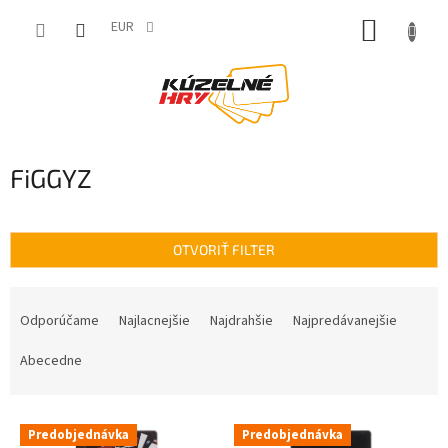
Prejsť
NÁKUP
na
EUR
obsah
KOŠÍK
FiGGYZ
OTVORIŤ FILTER
R
a
Odporúčame
Najlacnejšie
Najdrahšie
Najpredávanejšie
d
e
Abecedne
n
i
V
e
Predobjednávka
Predobjednávka
ý