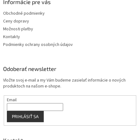
ä
Informácie pre vás
e
p
t
r
Obchodné podmienky
i
v
Ceny dopravy
e
k
y
Možnosti platby
v
Kontakty
ý
Podmienky ochrany osobných údajov
p
i
s
u
Odoberať newsletter
Vložte svoj e-mail a my Vám budeme zasielať informácie o nových
produktoch na našom e-shope.
Email
PRIHLÁSIŤ SA