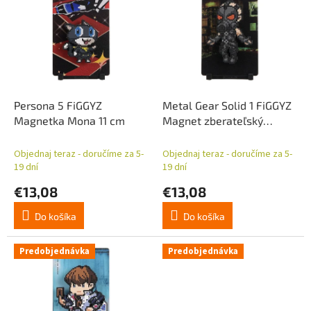
p
p
r
i
o
s
d
p
u
r
k
o
t
d
Persona 5 FiGGYZ
Metal Gear Solid 1 FiGGYZ
o
u
Magnetka Mona 11 cm
Magnet zberateľský
v
k
Psycho Mantis 11 cm
t
Objednaj teraz - doručíme za 5-
Objednaj teraz - doručíme za 5-
o
19 dní
19 dní
v
€13,08
€13,08
Do košíka
Do košíka
Predobjednávka
Predobjednávka