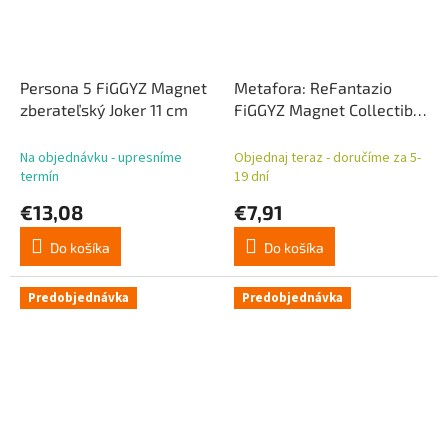
Persona 5 FiGGYZ Magnet
Metafora: ReFantazio
zberateľský Joker 11 cm
FiGGYZ Magnet Collectible
Strohl 11 cm
Na objednávku - upresníme
Objednaj teraz - doručíme za 5-
termín
19 dní
€13,08
€7,91
Do košíka
Do košíka
Predobjednávka
Predobjednávka