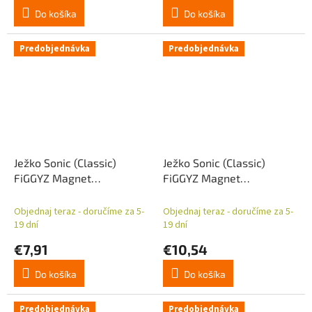
Do košíka
Do košíka
Predobjednávka
Predobjednávka
Ježko Sonic (Classic)
Ježko Sonic (Classic)
FiGGYZ Magnet
FiGGYZ Magnet
Zberateľský kovový Sonic
zberateľský Knuckles 11
11 cm
cm
Objednaj teraz - doručíme za 5-
Objednaj teraz - doručíme za 5-
19 dní
19 dní
€7,91
€10,54
Do košíka
Do košíka
Predobjednávka
Predobjednávka