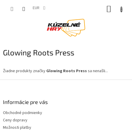
Prejsť
NÁKUP
na
EUR
obsah
KOŠÍK
Glowing Roots Press
Žiadne produkty značky
Glowing Roots Press
sa nenašli...
Z
á
p
ä
Informácie pre vás
t
Obchodné podmienky
i
Ceny dopravy
e
Možnosti platby