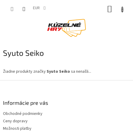
Prejsť
NÁKUP
na
EUR
obsah
KOŠÍK
Syuto Seiko
Žiadne produkty značky
Syuto Seiko
sa nenašli...
Z
á
p
ä
Informácie pre vás
t
Obchodné podmienky
i
Ceny dopravy
e
Možnosti platby