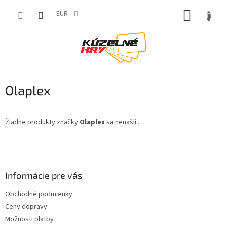
Prejsť
NÁKUP
na
EUR
obsah
KOŠÍK
Olaplex
Žiadne produkty značky
Olaplex
sa nenašli...
Z
á
p
ä
Informácie pre vás
t
Obchodné podmienky
i
Ceny dopravy
e
Možnosti platby