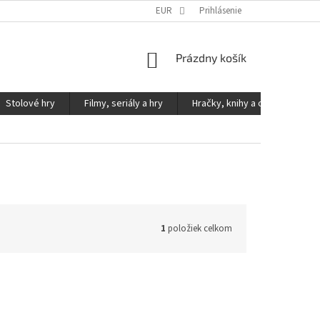
KONTAKTY
PODMIENKY OCHRANY OSOBNÝCH ÚDAJOV
EUR
Prihlásenie
NÁKUPNÝ
Prázdny košík
KOŠÍK
Stolové hry
Filmy, seriály a hry
Hračky, knihy a ostatné
1
položiek celkom