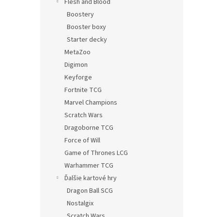
Flesh and Blood
Boostery
Booster boxy
Starter decky
MetaZoo
Digimon
Keyforge
Fortnite TCG
Marvel Champions
Scratch Wars
Dragoborne TCG
Force of Will
Game of Thrones LCG
Warhammer TCG
Ďalšie kartové hry
Dragon Ball SCG
Nostalgix
Scratch Wars