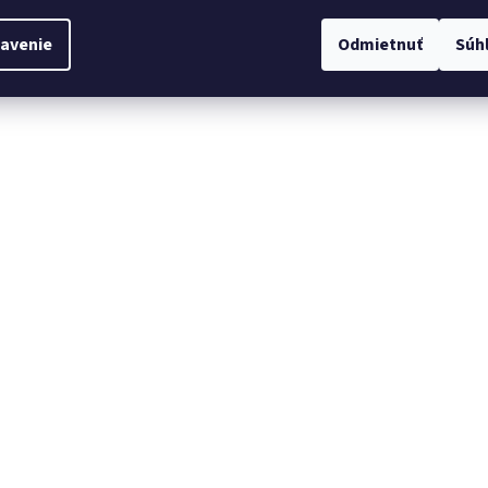
avenie
Odmietnuť
Súh