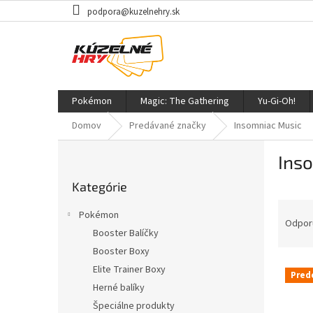
Prejsť
podpora@kuzelnehry.sk
na
obsah
Pokémon
Magic: The Gathering
Yu-Gi-Oh!
Domov
Predávané značky
Insomniac Music
B
Ins
o
Preskočiť
č
Kategórie
kategórie
n
R
ý
Pokémon
a
p
Odpor
Booster Balíčky
d
a
Booster Boxy
e
n
V
n
e
Elite Trainer Boxy
Pred
ý
i
l
Herné balíky
p
e
Špeciálne produkty