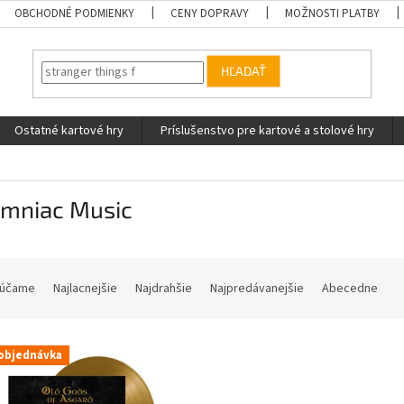
OBCHODNÉ PODMIENKY
CENY DOPRAVY
MOŽNOSTI PLATBY
HĽADAŤ
Ostatné kartové hry
Príslušenstvo pre kartové a stolové hry
omniac Music
účame
Najlacnejšie
Najdrahšie
Najpredávanejšie
Abecedne
objednávka