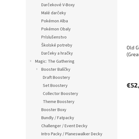
i
p
Darčekové V-Boxy
s
r
Malé darčeky
p
o
r
d
Pokémon Alba
o
u
Pokémon Obaly
d
k
Príslušenstvo
u
t
Školské potreby
Old G
k
o
Darčeky a hračky
(Grea
t
v
o
Magic: The Gathering
v
Booster Balíčky
Draft Boostery
€52
Set Boostery
Collector Boostery
Theme Boostery
Booster Boxy
Bundly / Fatpacky
Challenger / Event Decky
Intro Packy / Planeswalker Decky