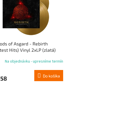
ods of Asgard - Rebirth
test Hits) Vinyl 2xLP (zlatá)
Na objednávku - upresníme termín
Do košíka
,58
O
v
l
á
d
a
c