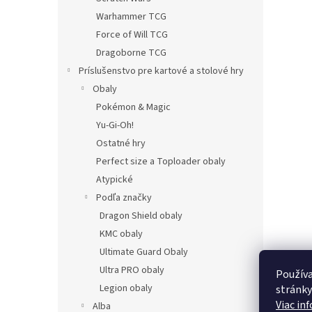
Warhammer TCG
Force of Will TCG
Dragoborne TCG
Príslušenstvo pre kartové a stolové hry
Obaly
Pokémon & Magic
Yu-Gi-Oh!
Ostatné hry
Perfect size a Toploader obaly
Atypické
Podľa značky
Dragon Shield obaly
KMC obaly
Ultimate Guard Obaly
Ultra PRO obaly
Používa
Legion obaly
stránky
Viac in
Alba