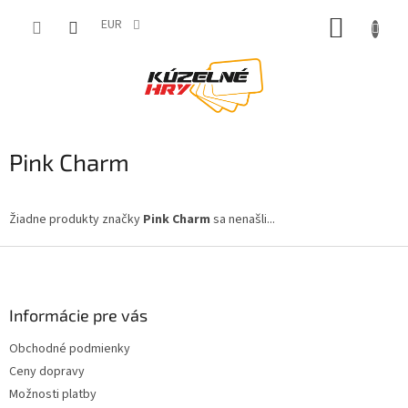
Prejsť
NÁKUP
na
EUR
obsah
KOŠÍK
Pink Charm
Žiadne produkty značky
Pink Charm
sa nenašli...
Z
á
p
ä
Informácie pre vás
t
Obchodné podmienky
i
Ceny dopravy
e
Možnosti platby